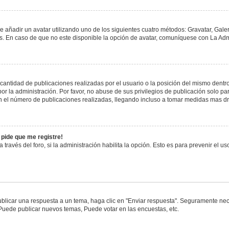
e añadir un avatar utilizando uno de los siguientes cuatro métodos: Gravatar, Gale
 En caso de que no este disponible la opción de avatar, comuníquese con La Admi
antidad de publicaciones realizadas por el usuario o la posición del mismo dentro 
 la administración. Por favor, no abuse de sus privilegios de publicación solo pa
n el número de publicaciones realizadas, llegando incluso a tomar medidas mas drá
 pide que me registre!
 través del foro, si la administración habilita la opción. Esto es para prevenir el 
blicar una respuesta a un tema, haga clic en "Enviar respuesta". Seguramente nece
 Puede publicar nuevos temas, Puede votar en las encuestas, etc.