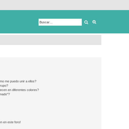
Buscar
Búsqueda avanza
mo me puedo unir a ellos?
Grupo?
ecen en diferentes colores?
inado"?
n en este foro!