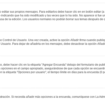
 editar sus propios mensajes. Para editarlos debe hacer clic en en botón
editar
(a 
 indicando que ha sido modificado y las veces que lo ha sido. No aparece si fue u
causa de la edición. Los usuarios normales no podrán borrar sus temas después de
e Control de Usuario. Una vez creada, active la opción
Añadir firma
cuando publiqu
e Usuario. Para dejar de añadirla en los mensajes, debe desactivar la opción
Añadir
 debe hacer clic en la etiqueta "Agregar Encuesta" debajo del formulario de public
dos opciones en el campo apropiado, asegurándose de que cada opción se encuentr
a etiqueta "Opciones por usuario", el tiempo límite en días para la encuesta (0 para
nistración. Si necesita añadir más opciones a la encuesta, comuníquese con La Admi