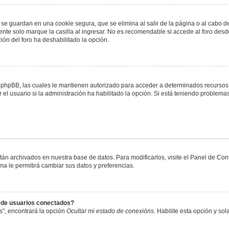
 se guardan en una cookie segura, que se elimina al salir de la página o al cabo 
te solo marque la casilla al ingresar. No es recomendable si accede al foro desde
ación del foro ha deshabilitado la opción.
or phpBB, las cuales le mantienen autorizado para acceder a determinados recursos 
el usuario si la administración ha habilitado la opción. Si está teniendo problemas
stán archivados en nuestra base de datos. Para modificarlos, visite el Panel de Co
ema le permitirá cambiar sus datos y preferencias.
s de usuarios conectados?
s", encontrará la opción
Ocultar mi estado de conexións
. Habilite esta opción y s