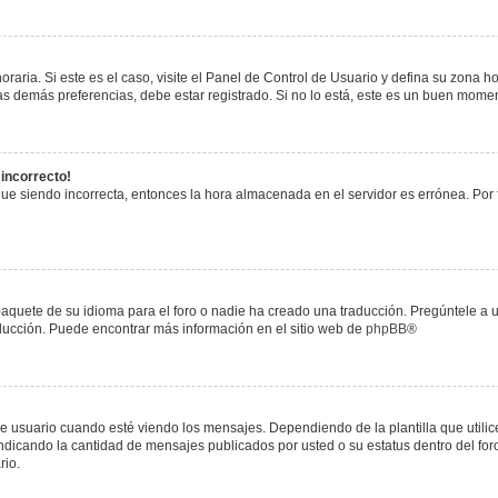
raria. Si este es el caso, visite el Panel de Control de Usuario y defina su zona h
s demás preferencias, debe estar registrado. Si no lo está, este es un buen mome
 incorrecto!
igue siendo incorrecta, entonces la hora almacenada en el servidor es errónea. Por
paquete de su idioma para el foro o nadie ha creado una traducción. Pregúntele a u
raducción. Puede encontrar más información en el sitio web de
phpBB
®
uario cuando esté viendo los mensajes. Dependiendo de la plantilla que utilice el
 indicando la cantidad de mensajes publicados por usted o su estatus dentro del 
rio.