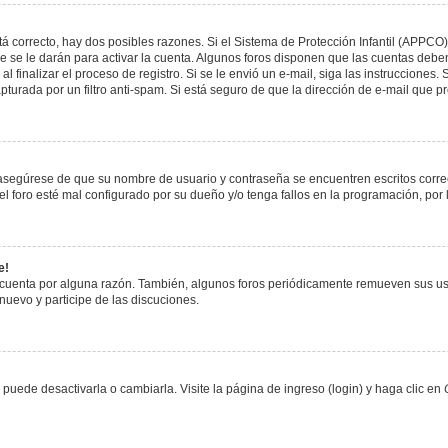
á correcto, hay dos posibles razones. Si el Sistema de Protección Infantil (APPCO)
 se le darán para activar la cuenta. Algunos foros disponen que las cuentas deben
al finalizar el proceso de registro. Si se le envió un e-mail, siga las instrucciones
apturada por un filtro anti-spam. Si está seguro de que la dirección de e-mail que 
, asegúrese de que su nombre de usuario y contraseña se encuentren escritos corr
 foro esté mal configurado por su dueño y/o tenga fallos en la programación, por 
e!
 cuenta por alguna razón. También, algunos foros periódicamente remueven sus us
 nuevo y participe de las discuciones.
uede desactivarla o cambiarla. Visite la página de ingreso (login) y haga clic en