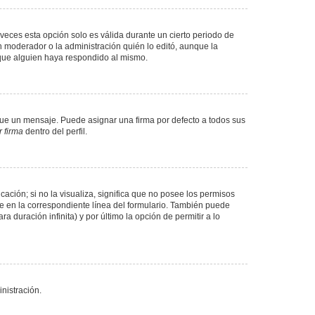
veces esta opción solo es válida durante un cierto periodo de
n moderador o la administración quién lo editó, aunque la
 que alguien haya respondido al mismo.
e un mensaje. Puede asignar una firma por defecto a todos sus
 firma
dentro del perfil.
ación; si no la visualiza, significa que no posee los permisos
e en la correspondiente línea del formulario. También puede
 duración infinita) y por último la opción de permitir a lo
nistración.