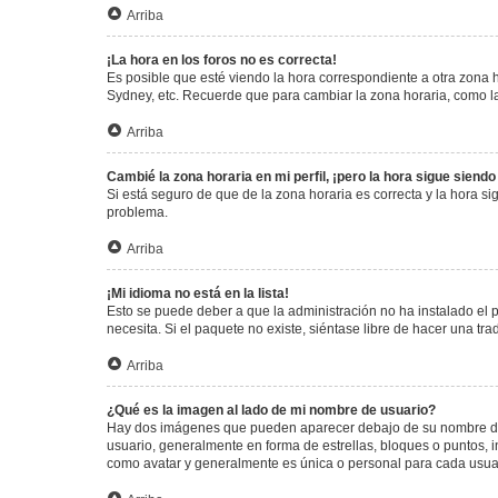
Arriba
¡La hora en los foros no es correcta!
Es posible que esté viendo la hora correspondiente a otra zona ho
Sydney, etc. Recuerde que para cambiar la zona horaria, como la
Arriba
Cambié la zona horaria en mi perfil, ¡pero la hora sigue siendo
Si está seguro de que de la zona horaria es correcta y la hora s
problema.
Arriba
¡Mi idioma no está en la lista!
Esto se puede deber a que la administración no ha instalado el 
necesita. Si el paquete no existe, siéntase libre de hacer una t
Arriba
¿Qué es la imagen al lado de mi nombre de usuario?
Hay dos imágenes que pueden aparecer debajo de su nombre de us
usuario, generalmente en forma de estrellas, bloques o puntos,
como avatar y generalmente es única o personal para cada usua