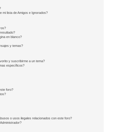
?
e mi lista de Amigos e Ignorados?
ros?
resultado?
ina en blanco?
nsajes y temas?
vorito y suscribirme a un tema?
emas específicos?
ste foro?
tos?
busos o usos ilegales relacionados con este foro?
Administrador?