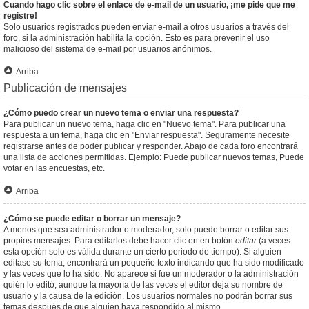
Cuando hago clic sobre el enlace de e-mail de un usuario, ¡me pide que me
registre!
Solo usuarios registrados pueden enviar e-mail a otros usuarios a través del
foro, si la administración habilita la opción. Esto es para prevenir el uso
malicioso del sistema de e-mail por usuarios anónimos.
Arriba
Publicación de mensajes
¿Cómo puedo crear un nuevo tema o enviar una respuesta?
Para publicar un nuevo tema, haga clic en "Nuevo tema". Para publicar una
respuesta a un tema, haga clic en "Enviar respuesta". Seguramente necesite
registrarse antes de poder publicar y responder. Abajo de cada foro encontrará
una lista de acciones permitidas. Ejemplo: Puede publicar nuevos temas, Puede
votar en las encuestas, etc.
Arriba
¿Cómo se puede editar o borrar un mensaje?
A menos que sea administrador o moderador, solo puede borrar o editar sus
propios mensajes. Para editarlos debe hacer clic en en botón
editar
(a veces
esta opción solo es válida durante un cierto periodo de tiempo). Si alguien
editase su tema, encontrará un pequeño texto indicando que ha sido modificado
y las veces que lo ha sido. No aparece si fue un moderador o la administración
quién lo editó, aunque la mayoría de las veces el editor deja su nombre de
usuario y la causa de la edición. Los usuarios normales no podrán borrar sus
temas después de que alguien haya respondido al mismo.