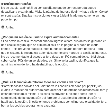
¡Perdí mi contraseña!
No se asuste, ¡calma! Si su contraseña no puede ser recuperada puede
desactivarla o cambiarla. Visite la página de ingreso (login) y haga clic en
Olvidé
mi contraseña
. Siga las instrucciones y estará identificado nuevamente en muy
poco tiempo.
Arriba
¿Por qué mi sesión de usuario expira automáticamente?
Si no activa la casilla
Recordar
cuando ingresa al foro, sus datos se guardan en
una cookie segura, que se elimina al salir de la página o al cabo de cierto
tiempo. Esto previene que su cuenta pueda ser usada por otra persona. Para
que el sistema le reconozca automáticamente solo marque la casilla al ingresar.
No es recomendable si accede al foro desde un PC compartido, e.j. biblioteca,
cyber-cafés, PCs de universidades, etc. Si no ve la casilla, significa que la
administración del foro ha deshabilitado la opción.
Arriba
¿Cuál es la función de "Borrar todas las cookies del Sitio"?
"Borrar todas las cookies del Sitio" borra las cookies creadas por phpBB, las
cuales le mantienen autorizado para acceder a determinados recursos del foro y
estar identificado al mismo. Las cookies proveen funciones como leer el
seguimiento de la navegación del foro por el usuario si la administración ha
habilitado la opción. Si está teniendo problemas con el ingreso o salida del foro,
borrar las cookies seguramente ayudará.