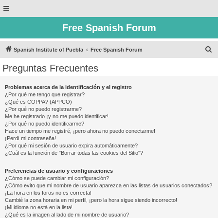
Free Spanish Forum
B
Spanish Institute of Puebla
Free Spanish Forum
u
Preguntas Frecuentes
s
c
Problemas acerca de la identificación y el registro
¿Por qué me tengo que registrar?
a
¿Qué es COPPA? (APPCO)
r
¿Por qué no puedo registrarme?
Me he registrado ¡y no me puedo identificar!
¿Por qué no puedo identificarme?
Hace un tiempo me registré, ¡pero ahora no puedo conectarme!
¡Perdí mi contraseña!
¿Por qué mi sesión de usuario expira automáticamente?
¿Cuál es la función de "Borrar todas las cookies del Sitio"?
Preferencias de usuario y configuraciones
¿Cómo se puede cambiar mi configuración?
¿Cómo evito que mi nombre de usuario aparezca en las listas de usuarios conectados?
¡La hora en los foros no es correcta!
Cambié la zona horaria en mi perfil, ¡pero la hora sigue siendo incorrecto!
¡Mi idioma no está en la lista!
¿Qué es la imagen al lado de mi nombre de usuario?