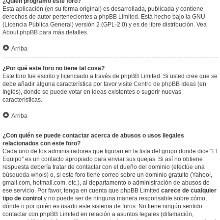
¿Quién programó este foro?
Esta aplicación (en su forma original) es desarrollada, publicada y contiene
derechos de autor pertenecientes a
phpBB Limited
. Está hecho bajo la GNU
(Licencia Pública General) versión 2 (GPL-2.0) y es de libre distribución. Vea
About phpBB
para más detalles.
Arriba
¿Por qué este foro no tiene tal cosa?
Este foro fue escrito y licenciado a través de phpBB Limited. Si usted cree que se
debe añadir alguna característica por favor visite
Centro de phpBB Ideas
(en
Inglés), donde se puede votar en ideas existentes o sugerir nuevas
características.
Arriba
¿Con quién se puede contactar acerca de abusos o usos ilegales
relacionados con este foro?
Cada uno de los administradores que figuran en la lista del grupo donde dice "El
Equipo" es un contacto apropiado para enviar sus quejas. Si así no obtiene
respuesta debería tratar de contactar con el dueño del dominio (efectúe una
búsqueda whois
) o, si este foro tiene correo sobre un dominio gratuito (Yahoo!,
gmail.com, hotmail.com, etc.), al departamento o administración de abusos de
ese servicio. Por favor, tenga en cuenta que phpBB Limited
carece de cualquier
tipo de control
y no puede ser de ninguna manera responsable sobre cómo,
dónde o por quién es usado este sistema de foros. No tiene ningún sentido
contactar con phpBB Limited en relación a asuntos legales (difamación,