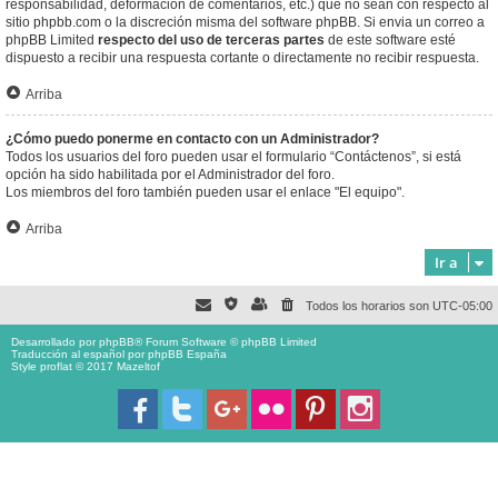
responsabilidad, deformación de comentarios, etc.) que no sean con respecto al
sitio phpbb.com o la discreción misma del software phpBB. Si envia un correo a
phpBB Limited
respecto del uso de terceras partes
de este software esté
dispuesto a recibir una respuesta cortante o directamente no recibir respuesta.
Arriba
¿Cómo puedo ponerme en contacto con un Administrador?
Todos los usuarios del foro pueden usar el formulario “Contáctenos”, si está
opción ha sido habilitada por el Administrador del foro.
Los miembros del foro también pueden usar el enlace "El equipo".
Arriba
Ir a
Todos los horarios son
UTC-05:00
Desarrollado por
phpBB
® Forum Software © phpBB Limited
Traducción al español por
phpBB España
Style proflat © 2017
Mazeltof