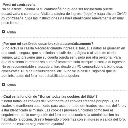
¡Perdí mi contraseña!
No se asuste, ¡calma! Si su contraseña no puede ser recuperada puede
desactivarla o cambiarla. Visite la página de ingreso (login) y haga clic en
Olvidé
mi contraseña
. Siga las instrucciones y estará identificado nuevamente en muy
poco tiempo.
Arriba
¿Por qué mi sesión de usuario expira automáticamente?
Si no activa la casilla
Recordar
cuando ingresa al foro, sus datos se guardan en
una cookie segura, que se elimina al salir de la página o al cabo de cierto
tiempo. Esto previene que su cuenta pueda ser usada por otra persona. Para
que el sistema le reconozca automáticamente solo marque la casilla al ingresar.
No es recomendable si accede al foro desde un PC compartido, e.j. biblioteca,
cyber-cafés, PCs de universidades, etc. Si no ve la casilla, significa que la
administración del foro ha deshabilitado la opción.
Arriba
¿Cuál es la función de "Borrar todas las cookies del Sitio"?
"Borrar todas las cookies del Sitio" borra las cookies creadas por phpBB, las
cuales le mantienen autorizado para acceder a determinados recursos del foro y
estar identificado al mismo. Las cookies proveen funciones como leer el
seguimiento de la navegación del foro por el usuario si la administración ha
habilitado la opción. Si está teniendo problemas con el ingreso o salida del foro,
borrar las cookies seguramente ayudará.