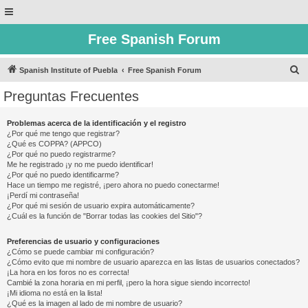
Free Spanish Forum
B
Spanish Institute of Puebla
Free Spanish Forum
u
Preguntas Frecuentes
s
c
Problemas acerca de la identificación y el registro
¿Por qué me tengo que registrar?
a
¿Qué es COPPA? (APPCO)
r
¿Por qué no puedo registrarme?
Me he registrado ¡y no me puedo identificar!
¿Por qué no puedo identificarme?
Hace un tiempo me registré, ¡pero ahora no puedo conectarme!
¡Perdí mi contraseña!
¿Por qué mi sesión de usuario expira automáticamente?
¿Cuál es la función de "Borrar todas las cookies del Sitio"?
Preferencias de usuario y configuraciones
¿Cómo se puede cambiar mi configuración?
¿Cómo evito que mi nombre de usuario aparezca en las listas de usuarios conectados?
¡La hora en los foros no es correcta!
Cambié la zona horaria en mi perfil, ¡pero la hora sigue siendo incorrecto!
¡Mi idioma no está en la lista!
¿Qué es la imagen al lado de mi nombre de usuario?