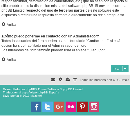
responsabilidad, deformación de comentarios, etc.) que no sean con respecto al
sitio phpbb.com o la discreción misma del software phpBB. Si envia un correo a
phpBB Limited
respecto del uso de terceras partes
de este software esté
dispuesto a recibir una respuesta cortante o directamente no recibir respuesta.
Arriba
¿Cómo puedo ponerme en contacto con un Administrador?
Todos los usuarios del foro pueden usar el formulario “Contáctenos”, si está
opción ha sido habilitada por el Administrador del foro.
Los miembros del foro también pueden usar el enlace "El equipo".
Arriba
Ir a
Todos los horarios son
UTC-05:00
Desarrollado por
phpBB
® Forum Software © phpBB Limited
Traducción al español por
phpBB España
Style proflat © 2017
Mazeltof