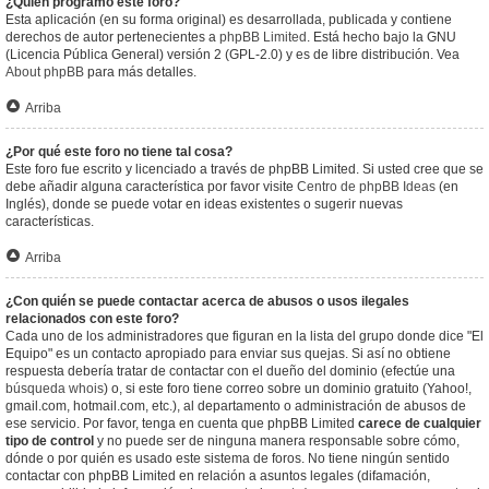
¿Quién programó este foro?
Esta aplicación (en su forma original) es desarrollada, publicada y contiene
derechos de autor pertenecientes a
phpBB Limited
. Está hecho bajo la GNU
(Licencia Pública General) versión 2 (GPL-2.0) y es de libre distribución. Vea
About phpBB
para más detalles.
Arriba
¿Por qué este foro no tiene tal cosa?
Este foro fue escrito y licenciado a través de phpBB Limited. Si usted cree que se
debe añadir alguna característica por favor visite
Centro de phpBB Ideas
(en
Inglés), donde se puede votar en ideas existentes o sugerir nuevas
características.
Arriba
¿Con quién se puede contactar acerca de abusos o usos ilegales
relacionados con este foro?
Cada uno de los administradores que figuran en la lista del grupo donde dice "El
Equipo" es un contacto apropiado para enviar sus quejas. Si así no obtiene
respuesta debería tratar de contactar con el dueño del dominio (efectúe una
búsqueda whois
) o, si este foro tiene correo sobre un dominio gratuito (Yahoo!,
gmail.com, hotmail.com, etc.), al departamento o administración de abusos de
ese servicio. Por favor, tenga en cuenta que phpBB Limited
carece de cualquier
tipo de control
y no puede ser de ninguna manera responsable sobre cómo,
dónde o por quién es usado este sistema de foros. No tiene ningún sentido
contactar con phpBB Limited en relación a asuntos legales (difamación,