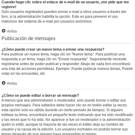
Cuando hago clic sobre el enlace de e-mail de un usuario, ¡me pide que me
registre!
Solo usuarios registrados pueden enviar e-mail a otros usuarios a través del
foro, si la administración habilita la opción. Esto es para prevenir el uso
malicioso del sistema de e-mail por usuarios anónimos.
Arriba
Publicación de mensajes
¿Cómo puedo crear un nuevo tema o enviar una respuesta?
Para publicar un nuevo tema, haga clic en "Nuevo tema". Para publicar una
respuesta a un tema, haga clic en "Enviar respuesta". Seguramente necesite
registrarse antes de poder publicar y responder. Abajo de cada foro encontrará
una lista de acciones permitidas. Ejemplo: Puede publicar nuevos temas, Puede
votar en las encuestas, etc.
Arriba
¿Cómo se puede editar o borrar un mensaje?
A menos que sea administrador o moderador, solo puede borrar o editar sus
propios mensajes. Para editarlos debe hacer clic en en botón
editar
(a veces
esta opción solo es válida durante un cierto periodo de tiempo). Si alguien
editase su tema, encontrará un pequeño texto indicando que ha sido modificado
y las veces que lo ha sido. No aparece si fue un moderador o la administración
quién lo editó, aunque la mayoría de las veces el editor deja su nombre de
usuario y la causa de la edición. Los usuarios normales no podrán borrar sus
temas después de que alguien haya respondido al mismo.