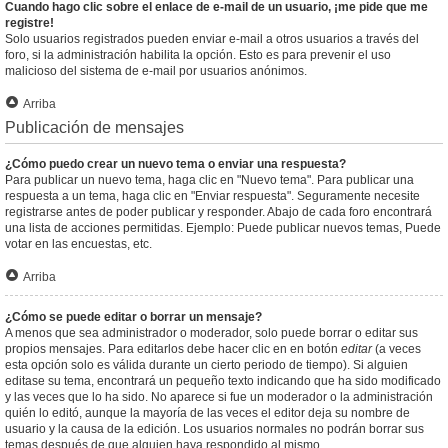
Cuando hago clic sobre el enlace de e-mail de un usuario, ¡me pide que me
registre!
Solo usuarios registrados pueden enviar e-mail a otros usuarios a través del
foro, si la administración habilita la opción. Esto es para prevenir el uso
malicioso del sistema de e-mail por usuarios anónimos.
Arriba
Publicación de mensajes
¿Cómo puedo crear un nuevo tema o enviar una respuesta?
Para publicar un nuevo tema, haga clic en "Nuevo tema". Para publicar una
respuesta a un tema, haga clic en "Enviar respuesta". Seguramente necesite
registrarse antes de poder publicar y responder. Abajo de cada foro encontrará
una lista de acciones permitidas. Ejemplo: Puede publicar nuevos temas, Puede
votar en las encuestas, etc.
Arriba
¿Cómo se puede editar o borrar un mensaje?
A menos que sea administrador o moderador, solo puede borrar o editar sus
propios mensajes. Para editarlos debe hacer clic en en botón
editar
(a veces
esta opción solo es válida durante un cierto periodo de tiempo). Si alguien
editase su tema, encontrará un pequeño texto indicando que ha sido modificado
y las veces que lo ha sido. No aparece si fue un moderador o la administración
quién lo editó, aunque la mayoría de las veces el editor deja su nombre de
usuario y la causa de la edición. Los usuarios normales no podrán borrar sus
temas después de que alguien haya respondido al mismo.