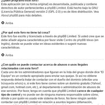
¿Quién programó este foro?
Esta aplicación (en su forma original) es desarrollada, publicada y contiene
derechos de autor pertenecientes a
phpBB Limited
. Está hecho bajo la GNU
(Licencia Pública General) versión 2 (GPL-2.0) y es de libre distribución. Vea
About phpBB
para más detalles.
Arriba
¿Por qué este foro no tiene tal cosa?
Este foro fue escrito y licenciado a través de phpBB Limited. Si usted cree que se
debe añadir alguna característica por favor visite
Centro de phpBB Ideas
(en
Inglés), donde se puede votar en ideas existentes o sugerir nuevas
características.
Arriba
¿Con quién se puede contactar acerca de abusos o usos ilegales
relacionados con este foro?
Cada uno de los administradores que figuran en la lista del grupo donde dice "El
Equipo" es un contacto apropiado para enviar sus quejas. Si así no obtiene
respuesta debería tratar de contactar con el dueño del dominio (efectúe una
búsqueda whois
) o, si este foro tiene correo sobre un dominio gratuito (Yahoo!,
gmail.com, hotmail.com, etc.), al departamento o administración de abusos de
ese servicio. Por favor, tenga en cuenta que phpBB Limited
carece de cualquier
tipo de control
y no puede ser de ninguna manera responsable sobre cómo,
dónde o por quién es usado este sistema de foros. No tiene ningún sentido
contactar con phpBB Limited en relación a asuntos legales (difamación,