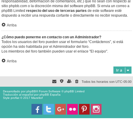
responsabilidad, deformación de comentarios, etc.) que no sean con respecto al
sitio phpbb.com o la discreción misma del software phpBB. Si envia un correo a
phpBB Limited
respecto del uso de terceras partes
de este software esté
dispuesto a recibir una respuesta cortante o directamente no recibir respuesta.
Arriba
¿Cómo puedo ponerme en contacto con un Administrador?
Todos los usuarios del foro pueden usar el formulario “Contáctenos”, si está
opción ha sido habilitada por el Administrador del foro.
Los miembros del foro también pueden usar el enlace "El equipo".
Arriba
Ir a
Todos los horarios son
UTC-05:00
Desarrollado por
phpBB
® Forum Software © phpBB Limited
Traducción al español por
phpBB España
Style proflat © 2017
Mazeltof