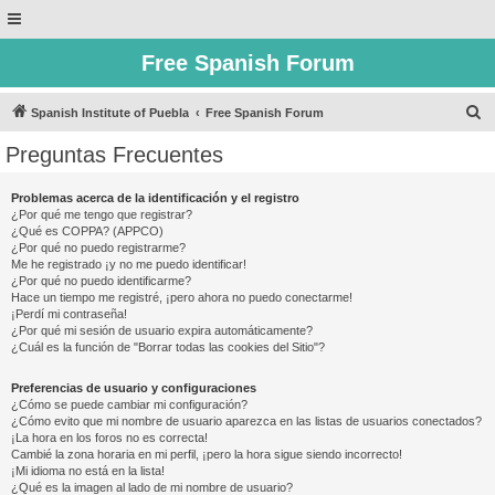
Free Spanish Forum
B
Spanish Institute of Puebla
Free Spanish Forum
u
Preguntas Frecuentes
s
c
Problemas acerca de la identificación y el registro
¿Por qué me tengo que registrar?
a
¿Qué es COPPA? (APPCO)
r
¿Por qué no puedo registrarme?
Me he registrado ¡y no me puedo identificar!
¿Por qué no puedo identificarme?
Hace un tiempo me registré, ¡pero ahora no puedo conectarme!
¡Perdí mi contraseña!
¿Por qué mi sesión de usuario expira automáticamente?
¿Cuál es la función de "Borrar todas las cookies del Sitio"?
Preferencias de usuario y configuraciones
¿Cómo se puede cambiar mi configuración?
¿Cómo evito que mi nombre de usuario aparezca en las listas de usuarios conectados?
¡La hora en los foros no es correcta!
Cambié la zona horaria en mi perfil, ¡pero la hora sigue siendo incorrecto!
¡Mi idioma no está en la lista!
¿Qué es la imagen al lado de mi nombre de usuario?