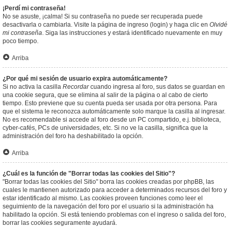
¡Perdí mi contraseña!
No se asuste, ¡calma! Si su contraseña no puede ser recuperada puede
desactivarla o cambiarla. Visite la página de ingreso (login) y haga clic en
Olvidé
mi contraseña
. Siga las instrucciones y estará identificado nuevamente en muy
poco tiempo.
Arriba
¿Por qué mi sesión de usuario expira automáticamente?
Si no activa la casilla
Recordar
cuando ingresa al foro, sus datos se guardan en
una cookie segura, que se elimina al salir de la página o al cabo de cierto
tiempo. Esto previene que su cuenta pueda ser usada por otra persona. Para
que el sistema le reconozca automáticamente solo marque la casilla al ingresar.
No es recomendable si accede al foro desde un PC compartido, e.j. biblioteca,
cyber-cafés, PCs de universidades, etc. Si no ve la casilla, significa que la
administración del foro ha deshabilitado la opción.
Arriba
¿Cuál es la función de "Borrar todas las cookies del Sitio"?
"Borrar todas las cookies del Sitio" borra las cookies creadas por phpBB, las
cuales le mantienen autorizado para acceder a determinados recursos del foro y
estar identificado al mismo. Las cookies proveen funciones como leer el
seguimiento de la navegación del foro por el usuario si la administración ha
habilitado la opción. Si está teniendo problemas con el ingreso o salida del foro,
borrar las cookies seguramente ayudará.