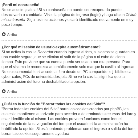
¡Perdí mi contraseña!
No se asuste, ¡calma! Si su contraseña no puede ser recuperada puede
desactivarla o cambiarla. Visite la página de ingreso (login) y haga clic en
Olvidé
mi contraseña
. Siga las instrucciones y estará identificado nuevamente en muy
poco tiempo.
Arriba
¿Por qué mi sesión de usuario expira automáticamente?
Si no activa la casilla
Recordar
cuando ingresa al foro, sus datos se guardan en
una cookie segura, que se elimina al salir de la página o al cabo de cierto
tiempo. Esto previene que su cuenta pueda ser usada por otra persona. Para
que el sistema le reconozca automáticamente solo marque la casilla al ingresar.
No es recomendable si accede al foro desde un PC compartido, e.j. biblioteca,
cyber-cafés, PCs de universidades, etc. Si no ve la casilla, significa que la
administración del foro ha deshabilitado la opción.
Arriba
¿Cuál es la función de "Borrar todas las cookies del Sitio"?
"Borrar todas las cookies del Sitio" borra las cookies creadas por phpBB, las
cuales le mantienen autorizado para acceder a determinados recursos del foro y
estar identificado al mismo. Las cookies proveen funciones como leer el
seguimiento de la navegación del foro por el usuario si la administración ha
habilitado la opción. Si está teniendo problemas con el ingreso o salida del foro,
borrar las cookies seguramente ayudará.