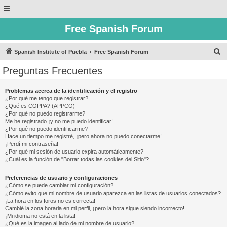
Free Spanish Forum
B
Spanish Institute of Puebla
Free Spanish Forum
u
Preguntas Frecuentes
s
c
Problemas acerca de la identificación y el registro
¿Por qué me tengo que registrar?
a
¿Qué es COPPA? (APPCO)
r
¿Por qué no puedo registrarme?
Me he registrado ¡y no me puedo identificar!
¿Por qué no puedo identificarme?
Hace un tiempo me registré, ¡pero ahora no puedo conectarme!
¡Perdí mi contraseña!
¿Por qué mi sesión de usuario expira automáticamente?
¿Cuál es la función de "Borrar todas las cookies del Sitio"?
Preferencias de usuario y configuraciones
¿Cómo se puede cambiar mi configuración?
¿Cómo evito que mi nombre de usuario aparezca en las listas de usuarios conectados?
¡La hora en los foros no es correcta!
Cambié la zona horaria en mi perfil, ¡pero la hora sigue siendo incorrecto!
¡Mi idioma no está en la lista!
¿Qué es la imagen al lado de mi nombre de usuario?