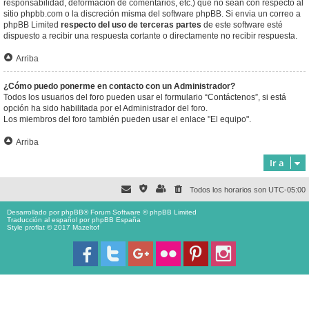
responsabilidad, deformación de comentarios, etc.) que no sean con respecto al
sitio phpbb.com o la discreción misma del software phpBB. Si envia un correo a
phpBB Limited
respecto del uso de terceras partes
de este software esté
dispuesto a recibir una respuesta cortante o directamente no recibir respuesta.
Arriba
¿Cómo puedo ponerme en contacto con un Administrador?
Todos los usuarios del foro pueden usar el formulario “Contáctenos”, si está
opción ha sido habilitada por el Administrador del foro.
Los miembros del foro también pueden usar el enlace "El equipo".
Arriba
Ir a
Todos los horarios son
UTC-05:00
Desarrollado por
phpBB
® Forum Software © phpBB Limited
Traducción al español por
phpBB España
Style proflat © 2017
Mazeltof