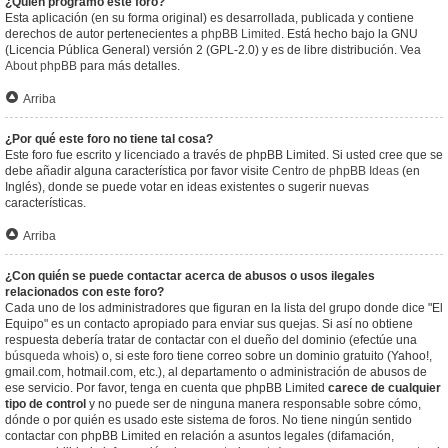
¿Quién programó este foro?
Esta aplicación (en su forma original) es desarrollada, publicada y contiene
derechos de autor pertenecientes a
phpBB Limited
. Está hecho bajo la GNU
(Licencia Pública General) versión 2 (GPL-2.0) y es de libre distribución. Vea
About phpBB
para más detalles.
Arriba
¿Por qué este foro no tiene tal cosa?
Este foro fue escrito y licenciado a través de phpBB Limited. Si usted cree que se
debe añadir alguna característica por favor visite
Centro de phpBB Ideas
(en
Inglés), donde se puede votar en ideas existentes o sugerir nuevas
características.
Arriba
¿Con quién se puede contactar acerca de abusos o usos ilegales
relacionados con este foro?
Cada uno de los administradores que figuran en la lista del grupo donde dice "El
Equipo" es un contacto apropiado para enviar sus quejas. Si así no obtiene
respuesta debería tratar de contactar con el dueño del dominio (efectúe una
búsqueda whois
) o, si este foro tiene correo sobre un dominio gratuito (Yahoo!,
gmail.com, hotmail.com, etc.), al departamento o administración de abusos de
ese servicio. Por favor, tenga en cuenta que phpBB Limited
carece de cualquier
tipo de control
y no puede ser de ninguna manera responsable sobre cómo,
dónde o por quién es usado este sistema de foros. No tiene ningún sentido
contactar con phpBB Limited en relación a asuntos legales (difamación,