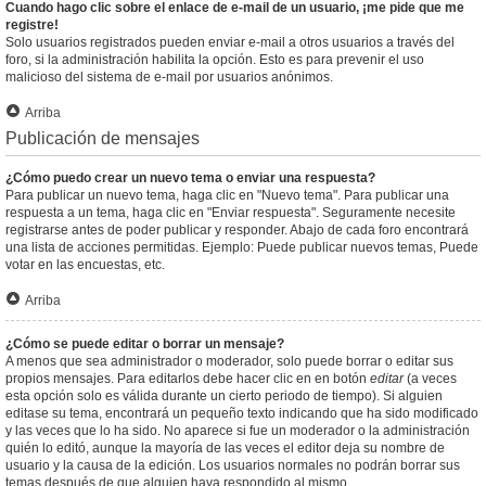
Cuando hago clic sobre el enlace de e-mail de un usuario, ¡me pide que me
registre!
Solo usuarios registrados pueden enviar e-mail a otros usuarios a través del
foro, si la administración habilita la opción. Esto es para prevenir el uso
malicioso del sistema de e-mail por usuarios anónimos.
Arriba
Publicación de mensajes
¿Cómo puedo crear un nuevo tema o enviar una respuesta?
Para publicar un nuevo tema, haga clic en "Nuevo tema". Para publicar una
respuesta a un tema, haga clic en "Enviar respuesta". Seguramente necesite
registrarse antes de poder publicar y responder. Abajo de cada foro encontrará
una lista de acciones permitidas. Ejemplo: Puede publicar nuevos temas, Puede
votar en las encuestas, etc.
Arriba
¿Cómo se puede editar o borrar un mensaje?
A menos que sea administrador o moderador, solo puede borrar o editar sus
propios mensajes. Para editarlos debe hacer clic en en botón
editar
(a veces
esta opción solo es válida durante un cierto periodo de tiempo). Si alguien
editase su tema, encontrará un pequeño texto indicando que ha sido modificado
y las veces que lo ha sido. No aparece si fue un moderador o la administración
quién lo editó, aunque la mayoría de las veces el editor deja su nombre de
usuario y la causa de la edición. Los usuarios normales no podrán borrar sus
temas después de que alguien haya respondido al mismo.