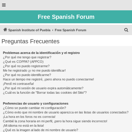
Free Spanish Forum
B
Spanish Institute of Puebla
Free Spanish Forum
u
Preguntas Frecuentes
s
c
Problemas acerca de la identificación y el registro
¿Por qué me tengo que registrar?
a
¿Qué es COPPA? (APPCO)
r
¿Por qué no puedo registrarme?
Me he registrado ¡y no me puedo identificar!
¿Por qué no puedo identificarme?
Hace un tiempo me registré, ¡pero ahora no puedo conectarme!
¡Perdí mi contraseña!
¿Por qué mi sesión de usuario expira automáticamente?
¿Cuál es la función de "Borrar todas las cookies del Sitio"?
Preferencias de usuario y configuraciones
¿Cómo se puede cambiar mi configuración?
¿Cómo evito que mi nombre de usuario aparezca en las listas de usuarios conectados?
¡La hora en los foros no es correcta!
Cambié la zona horaria en mi perfil, ¡pero la hora sigue siendo incorrecto!
¡Mi idioma no está en la lista!
¿Qué es la imagen al lado de mi nombre de usuario?