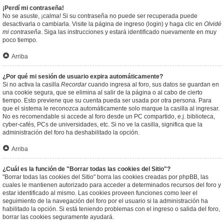
¡Perdí mi contraseña!
No se asuste, ¡calma! Si su contraseña no puede ser recuperada puede
desactivarla o cambiarla. Visite la página de ingreso (login) y haga clic en
Olvidé
mi contraseña
. Siga las instrucciones y estará identificado nuevamente en muy
poco tiempo.
Arriba
¿Por qué mi sesión de usuario expira automáticamente?
Si no activa la casilla
Recordar
cuando ingresa al foro, sus datos se guardan en
una cookie segura, que se elimina al salir de la página o al cabo de cierto
tiempo. Esto previene que su cuenta pueda ser usada por otra persona. Para
que el sistema le reconozca automáticamente solo marque la casilla al ingresar.
No es recomendable si accede al foro desde un PC compartido, e.j. biblioteca,
cyber-cafés, PCs de universidades, etc. Si no ve la casilla, significa que la
administración del foro ha deshabilitado la opción.
Arriba
¿Cuál es la función de "Borrar todas las cookies del Sitio"?
"Borrar todas las cookies del Sitio" borra las cookies creadas por phpBB, las
cuales le mantienen autorizado para acceder a determinados recursos del foro y
estar identificado al mismo. Las cookies proveen funciones como leer el
seguimiento de la navegación del foro por el usuario si la administración ha
habilitado la opción. Si está teniendo problemas con el ingreso o salida del foro,
borrar las cookies seguramente ayudará.