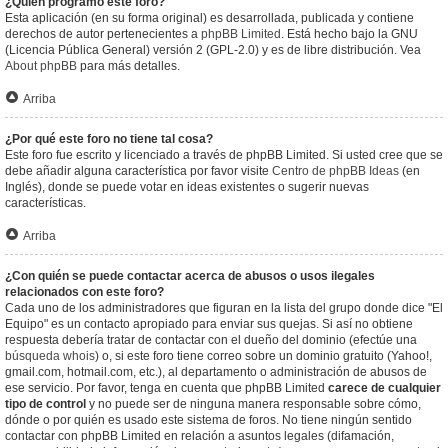
¿Quién programó este foro?
Esta aplicación (en su forma original) es desarrollada, publicada y contiene
derechos de autor pertenecientes a
phpBB Limited
. Está hecho bajo la GNU
(Licencia Pública General) versión 2 (GPL-2.0) y es de libre distribución. Vea
About phpBB
para más detalles.
Arriba
¿Por qué este foro no tiene tal cosa?
Este foro fue escrito y licenciado a través de phpBB Limited. Si usted cree que se
debe añadir alguna característica por favor visite
Centro de phpBB Ideas
(en
Inglés), donde se puede votar en ideas existentes o sugerir nuevas
características.
Arriba
¿Con quién se puede contactar acerca de abusos o usos ilegales
relacionados con este foro?
Cada uno de los administradores que figuran en la lista del grupo donde dice "El
Equipo" es un contacto apropiado para enviar sus quejas. Si así no obtiene
respuesta debería tratar de contactar con el dueño del dominio (efectúe una
búsqueda whois
) o, si este foro tiene correo sobre un dominio gratuito (Yahoo!,
gmail.com, hotmail.com, etc.), al departamento o administración de abusos de
ese servicio. Por favor, tenga en cuenta que phpBB Limited
carece de cualquier
tipo de control
y no puede ser de ninguna manera responsable sobre cómo,
dónde o por quién es usado este sistema de foros. No tiene ningún sentido
contactar con phpBB Limited en relación a asuntos legales (difamación,