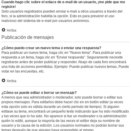
Cuando hago clic sobre el enlace de e-mail de un usuario, ¡me pide que me
registre!
Solo usuarios registrados pueden enviar e-mail a otros usuarios a través del
foro, si la administración habilita la opción. Esto es para prevenir el uso
malicioso del sistema de e-mail por usuarios anónimos.
Arriba
Publicación de mensajes
¿Cómo puedo crear un nuevo tema o enviar una respuesta?
Para publicar un nuevo tema, haga clic en "Nuevo tema". Para publicar una
respuesta a un tema, haga clic en "Enviar respuesta". Seguramente necesite
registrarse antes de poder publicar y responder. Abajo de cada foro encontrará
una lista de acciones permitidas. Ejemplo: Puede publicar nuevos temas, Puede
votar en las encuestas, etc.
Arriba
¿Cómo se puede editar o borrar un mensaje?
A menos que sea administrador o moderador, solo puede borrar o editar sus
propios mensajes. Para editarlos debe hacer clic en en botón
editar
(a veces
esta opción solo es válida durante un cierto periodo de tiempo). Si alguien
editase su tema, encontrará un pequeño texto indicando que ha sido modificado
y las veces que lo ha sido. No aparece si fue un moderador o la administración
quién lo editó, aunque la mayoría de las veces el editor deja su nombre de
usuario y la causa de la edición. Los usuarios normales no podrán borrar sus
temas después de que alguien haya respondido al mismo.