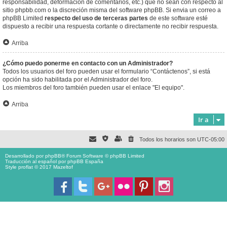
responsabilidad, deformación de comentarios, etc.) que no sean con respecto al
sitio phpbb.com o la discreción misma del software phpBB. Si envia un correo a
phpBB Limited
respecto del uso de terceras partes
de este software esté
dispuesto a recibir una respuesta cortante o directamente no recibir respuesta.
Arriba
¿Cómo puedo ponerme en contacto con un Administrador?
Todos los usuarios del foro pueden usar el formulario “Contáctenos”, si está
opción ha sido habilitada por el Administrador del foro.
Los miembros del foro también pueden usar el enlace "El equipo".
Arriba
Ir a
Todos los horarios son
UTC-05:00
Desarrollado por
phpBB
® Forum Software © phpBB Limited
Traducción al español por
phpBB España
Style proflat © 2017
Mazeltof