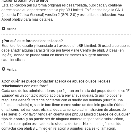
¿Quién programó este foro?
Esta aplicación (en su forma original) es desarrollada, publicada y contiene
derechos de autor pertenecientes a
phpBB Limited
. Está hecho bajo la GNU
(Licencia Pública General) versión 2 (GPL-2.0) y es de libre distribución. Vea
About phpBB
para más detalles.
Arriba
¿Por qué este foro no tiene tal cosa?
Este foro fue escrito y licenciado a través de phpBB Limited. Si usted cree que se
debe añadir alguna característica por favor visite
Centro de phpBB Ideas
(en
Inglés), donde se puede votar en ideas existentes o sugerir nuevas
características.
Arriba
¿Con quién se puede contactar acerca de abusos o usos ilegales
relacionados con este foro?
Cada uno de los administradores que figuran en la lista del grupo donde dice "El
Equipo" es un contacto apropiado para enviar sus quejas. Si así no obtiene
respuesta debería tratar de contactar con el dueño del dominio (efectúe una
búsqueda whois
) o, si este foro tiene correo sobre un dominio gratuito (Yahoo!,
gmail.com, hotmail.com, etc.), al departamento o administración de abusos de
ese servicio. Por favor, tenga en cuenta que phpBB Limited
carece de cualquier
tipo de control
y no puede ser de ninguna manera responsable sobre cómo,
dónde o por quién es usado este sistema de foros. No tiene ningún sentido
contactar con phpBB Limited en relación a asuntos legales (difamación,