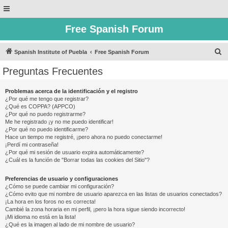
Free Spanish Forum
B
Spanish Institute of Puebla
Free Spanish Forum
u
Preguntas Frecuentes
s
c
Problemas acerca de la identificación y el registro
¿Por qué me tengo que registrar?
a
¿Qué es COPPA? (APPCO)
r
¿Por qué no puedo registrarme?
Me he registrado ¡y no me puedo identificar!
¿Por qué no puedo identificarme?
Hace un tiempo me registré, ¡pero ahora no puedo conectarme!
¡Perdí mi contraseña!
¿Por qué mi sesión de usuario expira automáticamente?
¿Cuál es la función de "Borrar todas las cookies del Sitio"?
Preferencias de usuario y configuraciones
¿Cómo se puede cambiar mi configuración?
¿Cómo evito que mi nombre de usuario aparezca en las listas de usuarios conectados?
¡La hora en los foros no es correcta!
Cambié la zona horaria en mi perfil, ¡pero la hora sigue siendo incorrecto!
¡Mi idioma no está en la lista!
¿Qué es la imagen al lado de mi nombre de usuario?