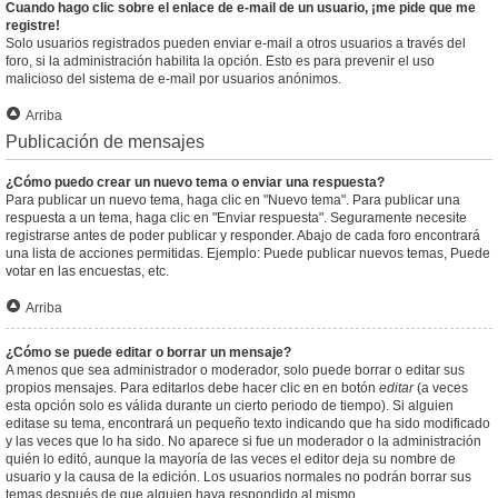
Cuando hago clic sobre el enlace de e-mail de un usuario, ¡me pide que me
registre!
Solo usuarios registrados pueden enviar e-mail a otros usuarios a través del
foro, si la administración habilita la opción. Esto es para prevenir el uso
malicioso del sistema de e-mail por usuarios anónimos.
Arriba
Publicación de mensajes
¿Cómo puedo crear un nuevo tema o enviar una respuesta?
Para publicar un nuevo tema, haga clic en "Nuevo tema". Para publicar una
respuesta a un tema, haga clic en "Enviar respuesta". Seguramente necesite
registrarse antes de poder publicar y responder. Abajo de cada foro encontrará
una lista de acciones permitidas. Ejemplo: Puede publicar nuevos temas, Puede
votar en las encuestas, etc.
Arriba
¿Cómo se puede editar o borrar un mensaje?
A menos que sea administrador o moderador, solo puede borrar o editar sus
propios mensajes. Para editarlos debe hacer clic en en botón
editar
(a veces
esta opción solo es válida durante un cierto periodo de tiempo). Si alguien
editase su tema, encontrará un pequeño texto indicando que ha sido modificado
y las veces que lo ha sido. No aparece si fue un moderador o la administración
quién lo editó, aunque la mayoría de las veces el editor deja su nombre de
usuario y la causa de la edición. Los usuarios normales no podrán borrar sus
temas después de que alguien haya respondido al mismo.