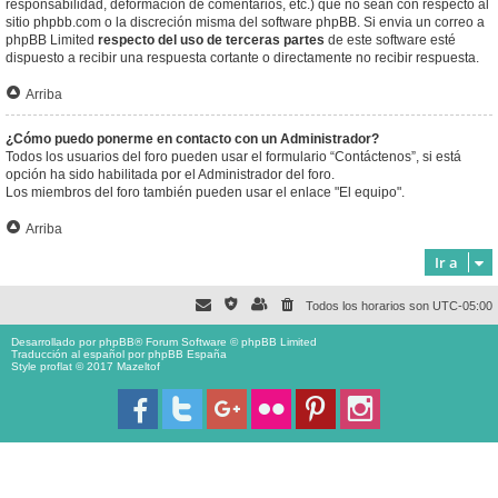
responsabilidad, deformación de comentarios, etc.) que no sean con respecto al
sitio phpbb.com o la discreción misma del software phpBB. Si envia un correo a
phpBB Limited
respecto del uso de terceras partes
de este software esté
dispuesto a recibir una respuesta cortante o directamente no recibir respuesta.
Arriba
¿Cómo puedo ponerme en contacto con un Administrador?
Todos los usuarios del foro pueden usar el formulario “Contáctenos”, si está
opción ha sido habilitada por el Administrador del foro.
Los miembros del foro también pueden usar el enlace "El equipo".
Arriba
Ir a
Todos los horarios son
UTC-05:00
Desarrollado por
phpBB
® Forum Software © phpBB Limited
Traducción al español por
phpBB España
Style proflat © 2017
Mazeltof