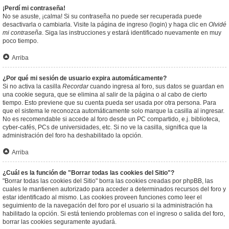
¡Perdí mi contraseña!
No se asuste, ¡calma! Si su contraseña no puede ser recuperada puede
desactivarla o cambiarla. Visite la página de ingreso (login) y haga clic en
Olvidé
mi contraseña
. Siga las instrucciones y estará identificado nuevamente en muy
poco tiempo.
Arriba
¿Por qué mi sesión de usuario expira automáticamente?
Si no activa la casilla
Recordar
cuando ingresa al foro, sus datos se guardan en
una cookie segura, que se elimina al salir de la página o al cabo de cierto
tiempo. Esto previene que su cuenta pueda ser usada por otra persona. Para
que el sistema le reconozca automáticamente solo marque la casilla al ingresar.
No es recomendable si accede al foro desde un PC compartido, e.j. biblioteca,
cyber-cafés, PCs de universidades, etc. Si no ve la casilla, significa que la
administración del foro ha deshabilitado la opción.
Arriba
¿Cuál es la función de "Borrar todas las cookies del Sitio"?
"Borrar todas las cookies del Sitio" borra las cookies creadas por phpBB, las
cuales le mantienen autorizado para acceder a determinados recursos del foro y
estar identificado al mismo. Las cookies proveen funciones como leer el
seguimiento de la navegación del foro por el usuario si la administración ha
habilitado la opción. Si está teniendo problemas con el ingreso o salida del foro,
borrar las cookies seguramente ayudará.