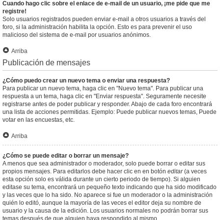
Cuando hago clic sobre el enlace de e-mail de un usuario, ¡me pide que me
registre!
Solo usuarios registrados pueden enviar e-mail a otros usuarios a través del
foro, si la administración habilita la opción. Esto es para prevenir el uso
malicioso del sistema de e-mail por usuarios anónimos.
Arriba
Publicación de mensajes
¿Cómo puedo crear un nuevo tema o enviar una respuesta?
Para publicar un nuevo tema, haga clic en "Nuevo tema". Para publicar una
respuesta a un tema, haga clic en "Enviar respuesta". Seguramente necesite
registrarse antes de poder publicar y responder. Abajo de cada foro encontrará
una lista de acciones permitidas. Ejemplo: Puede publicar nuevos temas, Puede
votar en las encuestas, etc.
Arriba
¿Cómo se puede editar o borrar un mensaje?
A menos que sea administrador o moderador, solo puede borrar o editar sus
propios mensajes. Para editarlos debe hacer clic en en botón
editar
(a veces
esta opción solo es válida durante un cierto periodo de tiempo). Si alguien
editase su tema, encontrará un pequeño texto indicando que ha sido modificado
y las veces que lo ha sido. No aparece si fue un moderador o la administración
quién lo editó, aunque la mayoría de las veces el editor deja su nombre de
usuario y la causa de la edición. Los usuarios normales no podrán borrar sus
temas después de que alguien haya respondido al mismo.