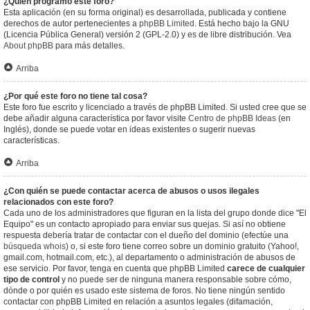
¿Quién programó este foro?
Esta aplicación (en su forma original) es desarrollada, publicada y contiene
derechos de autor pertenecientes a
phpBB Limited
. Está hecho bajo la GNU
(Licencia Pública General) versión 2 (GPL-2.0) y es de libre distribución. Vea
About phpBB
para más detalles.
Arriba
¿Por qué este foro no tiene tal cosa?
Este foro fue escrito y licenciado a través de phpBB Limited. Si usted cree que se
debe añadir alguna característica por favor visite
Centro de phpBB Ideas
(en
Inglés), donde se puede votar en ideas existentes o sugerir nuevas
características.
Arriba
¿Con quién se puede contactar acerca de abusos o usos ilegales
relacionados con este foro?
Cada uno de los administradores que figuran en la lista del grupo donde dice "El
Equipo" es un contacto apropiado para enviar sus quejas. Si así no obtiene
respuesta debería tratar de contactar con el dueño del dominio (efectúe una
búsqueda whois
) o, si este foro tiene correo sobre un dominio gratuito (Yahoo!,
gmail.com, hotmail.com, etc.), al departamento o administración de abusos de
ese servicio. Por favor, tenga en cuenta que phpBB Limited
carece de cualquier
tipo de control
y no puede ser de ninguna manera responsable sobre cómo,
dónde o por quién es usado este sistema de foros. No tiene ningún sentido
contactar con phpBB Limited en relación a asuntos legales (difamación,