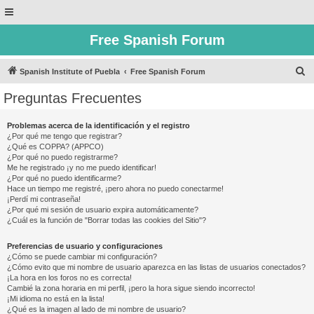
Free Spanish Forum
B
Spanish Institute of Puebla
Free Spanish Forum
u
Preguntas Frecuentes
s
c
Problemas acerca de la identificación y el registro
¿Por qué me tengo que registrar?
a
¿Qué es COPPA? (APPCO)
r
¿Por qué no puedo registrarme?
Me he registrado ¡y no me puedo identificar!
¿Por qué no puedo identificarme?
Hace un tiempo me registré, ¡pero ahora no puedo conectarme!
¡Perdí mi contraseña!
¿Por qué mi sesión de usuario expira automáticamente?
¿Cuál es la función de "Borrar todas las cookies del Sitio"?
Preferencias de usuario y configuraciones
¿Cómo se puede cambiar mi configuración?
¿Cómo evito que mi nombre de usuario aparezca en las listas de usuarios conectados?
¡La hora en los foros no es correcta!
Cambié la zona horaria en mi perfil, ¡pero la hora sigue siendo incorrecto!
¡Mi idioma no está en la lista!
¿Qué es la imagen al lado de mi nombre de usuario?