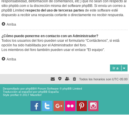
responsabilidad, deformación de comentarios, etc.) que no sean con respecto al
sitio phpbb.com o la discreción misma del software phpBB. Si envia un correo a
phpBB Limited
respecto del uso de terceras partes
de este software esté
dispuesto a recibir una respuesta cortante o directamente no recibir respuesta.
Arriba
¿Cómo puedo ponerme en contacto con un Administrador?
Todos los usuarios del foro pueden usar el formulario “Contáctenos”, si está
opción ha sido habilitada por el Administrador del foro.
Los miembros del foro también pueden usar el enlace "El equipo".
Arriba
Ir a
Todos los horarios son
UTC-05:00
Desarrollado por
phpBB
® Forum Software © phpBB Limited
Traducción al español por
phpBB España
Style proflat © 2017
Mazeltof