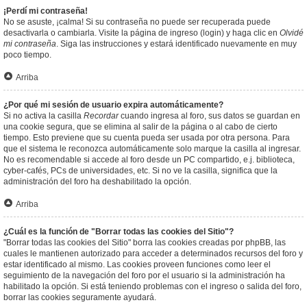
¡Perdí mi contraseña!
No se asuste, ¡calma! Si su contraseña no puede ser recuperada puede
desactivarla o cambiarla. Visite la página de ingreso (login) y haga clic en
Olvidé
mi contraseña
. Siga las instrucciones y estará identificado nuevamente en muy
poco tiempo.
Arriba
¿Por qué mi sesión de usuario expira automáticamente?
Si no activa la casilla
Recordar
cuando ingresa al foro, sus datos se guardan en
una cookie segura, que se elimina al salir de la página o al cabo de cierto
tiempo. Esto previene que su cuenta pueda ser usada por otra persona. Para
que el sistema le reconozca automáticamente solo marque la casilla al ingresar.
No es recomendable si accede al foro desde un PC compartido, e.j. biblioteca,
cyber-cafés, PCs de universidades, etc. Si no ve la casilla, significa que la
administración del foro ha deshabilitado la opción.
Arriba
¿Cuál es la función de "Borrar todas las cookies del Sitio"?
"Borrar todas las cookies del Sitio" borra las cookies creadas por phpBB, las
cuales le mantienen autorizado para acceder a determinados recursos del foro y
estar identificado al mismo. Las cookies proveen funciones como leer el
seguimiento de la navegación del foro por el usuario si la administración ha
habilitado la opción. Si está teniendo problemas con el ingreso o salida del foro,
borrar las cookies seguramente ayudará.