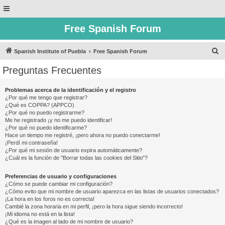
Free Spanish Forum
B
Spanish Institute of Puebla
Free Spanish Forum
u
Preguntas Frecuentes
s
c
Problemas acerca de la identificación y el registro
¿Por qué me tengo que registrar?
a
¿Qué es COPPA? (APPCO)
r
¿Por qué no puedo registrarme?
Me he registrado ¡y no me puedo identificar!
¿Por qué no puedo identificarme?
Hace un tiempo me registré, ¡pero ahora no puedo conectarme!
¡Perdí mi contraseña!
¿Por qué mi sesión de usuario expira automáticamente?
¿Cuál es la función de "Borrar todas las cookies del Sitio"?
Preferencias de usuario y configuraciones
¿Cómo se puede cambiar mi configuración?
¿Cómo evito que mi nombre de usuario aparezca en las listas de usuarios conectados?
¡La hora en los foros no es correcta!
Cambié la zona horaria en mi perfil, ¡pero la hora sigue siendo incorrecto!
¡Mi idioma no está en la lista!
¿Qué es la imagen al lado de mi nombre de usuario?