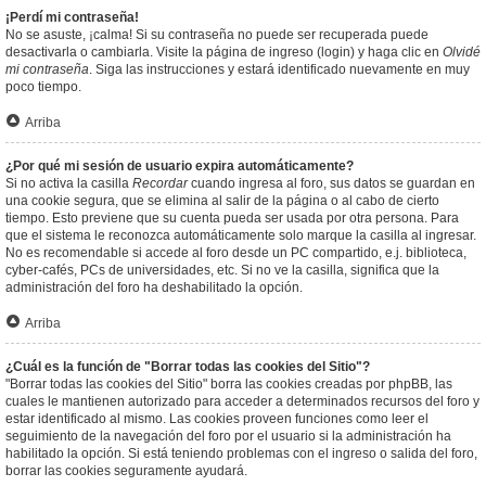
¡Perdí mi contraseña!
No se asuste, ¡calma! Si su contraseña no puede ser recuperada puede
desactivarla o cambiarla. Visite la página de ingreso (login) y haga clic en
Olvidé
mi contraseña
. Siga las instrucciones y estará identificado nuevamente en muy
poco tiempo.
Arriba
¿Por qué mi sesión de usuario expira automáticamente?
Si no activa la casilla
Recordar
cuando ingresa al foro, sus datos se guardan en
una cookie segura, que se elimina al salir de la página o al cabo de cierto
tiempo. Esto previene que su cuenta pueda ser usada por otra persona. Para
que el sistema le reconozca automáticamente solo marque la casilla al ingresar.
No es recomendable si accede al foro desde un PC compartido, e.j. biblioteca,
cyber-cafés, PCs de universidades, etc. Si no ve la casilla, significa que la
administración del foro ha deshabilitado la opción.
Arriba
¿Cuál es la función de "Borrar todas las cookies del Sitio"?
"Borrar todas las cookies del Sitio" borra las cookies creadas por phpBB, las
cuales le mantienen autorizado para acceder a determinados recursos del foro y
estar identificado al mismo. Las cookies proveen funciones como leer el
seguimiento de la navegación del foro por el usuario si la administración ha
habilitado la opción. Si está teniendo problemas con el ingreso o salida del foro,
borrar las cookies seguramente ayudará.