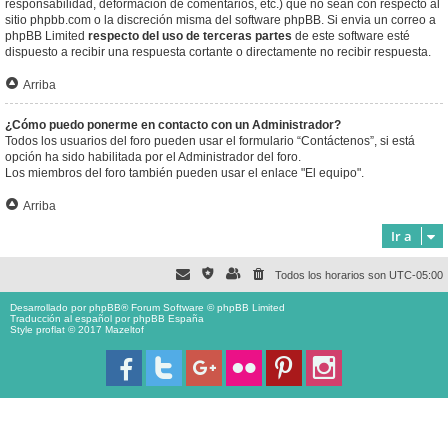
responsabilidad, deformación de comentarios, etc.) que no sean con respecto al
sitio phpbb.com o la discreción misma del software phpBB. Si envia un correo a
phpBB Limited
respecto del uso de terceras partes
de este software esté
dispuesto a recibir una respuesta cortante o directamente no recibir respuesta.
Arriba
¿Cómo puedo ponerme en contacto con un Administrador?
Todos los usuarios del foro pueden usar el formulario “Contáctenos”, si está
opción ha sido habilitada por el Administrador del foro.
Los miembros del foro también pueden usar el enlace "El equipo".
Arriba
Ir a
Todos los horarios son
UTC-05:00
Desarrollado por
phpBB
® Forum Software © phpBB Limited
Traducción al español por
phpBB España
Style proflat © 2017
Mazeltof