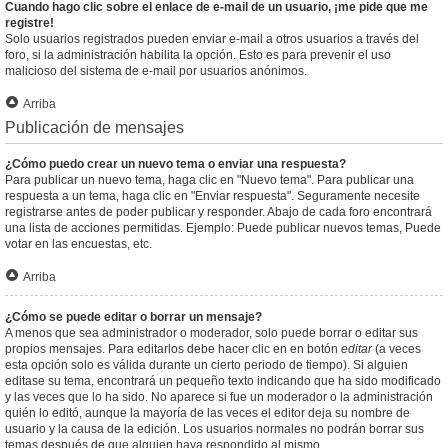
Cuando hago clic sobre el enlace de e-mail de un usuario, ¡me pide que me
registre!
Solo usuarios registrados pueden enviar e-mail a otros usuarios a través del
foro, si la administración habilita la opción. Esto es para prevenir el uso
malicioso del sistema de e-mail por usuarios anónimos.
Arriba
Publicación de mensajes
¿Cómo puedo crear un nuevo tema o enviar una respuesta?
Para publicar un nuevo tema, haga clic en "Nuevo tema". Para publicar una
respuesta a un tema, haga clic en "Enviar respuesta". Seguramente necesite
registrarse antes de poder publicar y responder. Abajo de cada foro encontrará
una lista de acciones permitidas. Ejemplo: Puede publicar nuevos temas, Puede
votar en las encuestas, etc.
Arriba
¿Cómo se puede editar o borrar un mensaje?
A menos que sea administrador o moderador, solo puede borrar o editar sus
propios mensajes. Para editarlos debe hacer clic en en botón
editar
(a veces
esta opción solo es válida durante un cierto periodo de tiempo). Si alguien
editase su tema, encontrará un pequeño texto indicando que ha sido modificado
y las veces que lo ha sido. No aparece si fue un moderador o la administración
quién lo editó, aunque la mayoría de las veces el editor deja su nombre de
usuario y la causa de la edición. Los usuarios normales no podrán borrar sus
temas después de que alguien haya respondido al mismo.