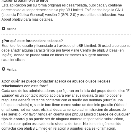
¿Quién programó este foro?
Esta aplicación (en su forma original) es desarrollada, publicada y contiene
derechos de autor pertenecientes a
phpBB Limited
. Está hecho bajo la GNU
(Licencia Pública General) versión 2 (GPL-2.0) y es de libre distribución. Vea
About phpBB
para más detalles.
Arriba
¿Por qué este foro no tiene tal cosa?
Este foro fue escrito y licenciado a través de phpBB Limited. Si usted cree que se
debe añadir alguna característica por favor visite
Centro de phpBB Ideas
(en
Inglés), donde se puede votar en ideas existentes o sugerir nuevas
características.
Arriba
¿Con quién se puede contactar acerca de abusos o usos ilegales
relacionados con este foro?
Cada uno de los administradores que figuran en la lista del grupo donde dice "El
Equipo" es un contacto apropiado para enviar sus quejas. Si así no obtiene
respuesta debería tratar de contactar con el dueño del dominio (efectúe una
búsqueda whois
) o, si este foro tiene correo sobre un dominio gratuito (Yahoo!,
gmail.com, hotmail.com, etc.), al departamento o administración de abusos de
ese servicio. Por favor, tenga en cuenta que phpBB Limited
carece de cualquier
tipo de control
y no puede ser de ninguna manera responsable sobre cómo,
dónde o por quién es usado este sistema de foros. No tiene ningún sentido
contactar con phpBB Limited en relación a asuntos legales (difamación,