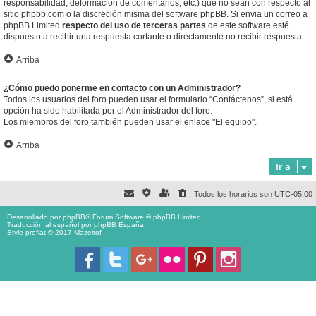
responsabilidad, deformación de comentarios, etc.) que no sean con respecto al
sitio phpbb.com o la discreción misma del software phpBB. Si envia un correo a
phpBB Limited
respecto del uso de terceras partes
de este software esté
dispuesto a recibir una respuesta cortante o directamente no recibir respuesta.
Arriba
¿Cómo puedo ponerme en contacto con un Administrador?
Todos los usuarios del foro pueden usar el formulario “Contáctenos”, si está
opción ha sido habilitada por el Administrador del foro.
Los miembros del foro también pueden usar el enlace "El equipo".
Arriba
Ir a
Todos los horarios son
UTC-05:00
Desarrollado por
phpBB
® Forum Software © phpBB Limited
Traducción al español por
phpBB España
Style proflat © 2017
Mazeltof