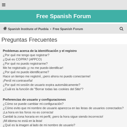
Free Spanish Forum
B
Spanish Institute of Puebla
Free Spanish Forum
u
Preguntas Frecuentes
s
c
Problemas acerca de la identificación y el registro
¿Por qué me tengo que registrar?
a
¿Qué es COPPA? (APPCO)
r
¿Por qué no puedo registrarme?
Me he registrado ¡y no me puedo identificar!
¿Por qué no puedo identificarme?
Hace un tiempo me registré, ¡pero ahora no puedo conectarme!
¡Perdí mi contraseña!
¿Por qué mi sesión de usuario expira automáticamente?
¿Cuál es la función de "Borrar todas las cookies del Sitio"?
Preferencias de usuario y configuraciones
¿Cómo se puede cambiar mi configuración?
¿Cómo evito que mi nombre de usuario aparezca en las listas de usuarios conectados?
¡La hora en los foros no es correcta!
Cambié la zona horaria en mi perfil, ¡pero la hora sigue siendo incorrecto!
¡Mi idioma no está en la lista!
¿Qué es la imagen al lado de mi nombre de usuario?