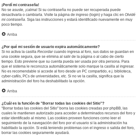
¡Perdí mi contraseña!
No se asuste, ¡calma! Si su contraseña no puede ser recuperada puede
desactivarla o cambiarla. Visite la página de ingreso (login) y haga clic en
Olvidé
mi contraseña
. Siga las instrucciones y estará identificado nuevamente en muy
poco tiempo.
Arriba
¿Por qué mi sesión de usuario expira automáticamente?
Si no activa la casilla
Recordar
cuando ingresa al foro, sus datos se guardan en
una cookie segura, que se elimina al salir de la página o al cabo de cierto
tiempo. Esto previene que su cuenta pueda ser usada por otra persona. Para
que el sistema le reconozca automáticamente solo marque la casilla al ingresar.
No es recomendable si accede al foro desde un PC compartido, e.j. biblioteca,
cyber-cafés, PCs de universidades, etc. Si no ve la casilla, significa que la
administración del foro ha deshabilitado la opción.
Arriba
¿Cuál es la función de "Borrar todas las cookies del Sitio"?
"Borrar todas las cookies del Sitio" borra las cookies creadas por phpBB, las
cuales le mantienen autorizado para acceder a determinados recursos del foro y
estar identificado al mismo. Las cookies proveen funciones como leer el
seguimiento de la navegación del foro por el usuario si la administración ha
habilitado la opción. Si está teniendo problemas con el ingreso o salida del foro,
borrar las cookies seguramente ayudará.