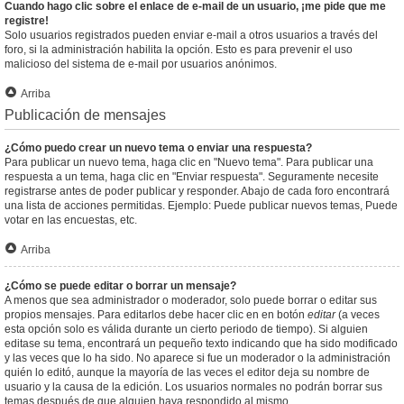
Cuando hago clic sobre el enlace de e-mail de un usuario, ¡me pide que me
registre!
Solo usuarios registrados pueden enviar e-mail a otros usuarios a través del
foro, si la administración habilita la opción. Esto es para prevenir el uso
malicioso del sistema de e-mail por usuarios anónimos.
Arriba
Publicación de mensajes
¿Cómo puedo crear un nuevo tema o enviar una respuesta?
Para publicar un nuevo tema, haga clic en "Nuevo tema". Para publicar una
respuesta a un tema, haga clic en "Enviar respuesta". Seguramente necesite
registrarse antes de poder publicar y responder. Abajo de cada foro encontrará
una lista de acciones permitidas. Ejemplo: Puede publicar nuevos temas, Puede
votar en las encuestas, etc.
Arriba
¿Cómo se puede editar o borrar un mensaje?
A menos que sea administrador o moderador, solo puede borrar o editar sus
propios mensajes. Para editarlos debe hacer clic en en botón
editar
(a veces
esta opción solo es válida durante un cierto periodo de tiempo). Si alguien
editase su tema, encontrará un pequeño texto indicando que ha sido modificado
y las veces que lo ha sido. No aparece si fue un moderador o la administración
quién lo editó, aunque la mayoría de las veces el editor deja su nombre de
usuario y la causa de la edición. Los usuarios normales no podrán borrar sus
temas después de que alguien haya respondido al mismo.