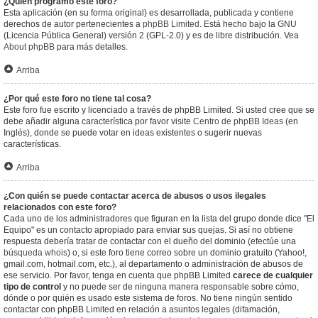
¿Quién programó este foro?
Esta aplicación (en su forma original) es desarrollada, publicada y contiene
derechos de autor pertenecientes a
phpBB Limited
. Está hecho bajo la GNU
(Licencia Pública General) versión 2 (GPL-2.0) y es de libre distribución. Vea
About phpBB
para más detalles.
Arriba
¿Por qué este foro no tiene tal cosa?
Este foro fue escrito y licenciado a través de phpBB Limited. Si usted cree que se
debe añadir alguna característica por favor visite
Centro de phpBB Ideas
(en
Inglés), donde se puede votar en ideas existentes o sugerir nuevas
características.
Arriba
¿Con quién se puede contactar acerca de abusos o usos ilegales
relacionados con este foro?
Cada uno de los administradores que figuran en la lista del grupo donde dice "El
Equipo" es un contacto apropiado para enviar sus quejas. Si así no obtiene
respuesta debería tratar de contactar con el dueño del dominio (efectúe una
búsqueda whois
) o, si este foro tiene correo sobre un dominio gratuito (Yahoo!,
gmail.com, hotmail.com, etc.), al departamento o administración de abusos de
ese servicio. Por favor, tenga en cuenta que phpBB Limited
carece de cualquier
tipo de control
y no puede ser de ninguna manera responsable sobre cómo,
dónde o por quién es usado este sistema de foros. No tiene ningún sentido
contactar con phpBB Limited en relación a asuntos legales (difamación,