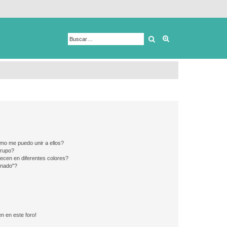
Buscar
Búsqueda avanza
mo me puedo unir a ellos?
Grupo?
ecen en diferentes colores?
inado"?
n en este foro!