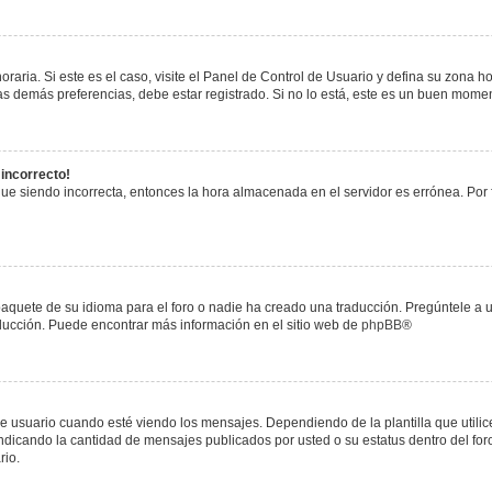
raria. Si este es el caso, visite el Panel de Control de Usuario y defina su zona h
s demás preferencias, debe estar registrado. Si no lo está, este es un buen mome
 incorrecto!
igue siendo incorrecta, entonces la hora almacenada en el servidor es errónea. Por
paquete de su idioma para el foro o nadie ha creado una traducción. Pregúntele a u
raducción. Puede encontrar más información en el sitio web de
phpBB
®
uario cuando esté viendo los mensajes. Dependiendo de la plantilla que utilice el
 indicando la cantidad de mensajes publicados por usted o su estatus dentro del 
rio.