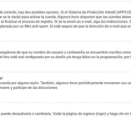
á correcto, hay dos posibles razones. Si el Sistema de Protección Infantil (APPCO)
 se le darán para activar la cuenta. Algunos foros disponen que las cuentas deben
al finalizar el proceso de registro. Si se le envió un e-mail, siga las instrucciones
apturada por un filtro anti-spam. Si está seguro de que la dirección de e-mail que 
, asegúrese de que su nombre de usuario y contraseña se encuentren escritos corr
 foro esté mal configurado por su dueño y/o tenga fallos en la programación, por 
e!
 cuenta por alguna razón. También, algunos foros periódicamente remueven sus us
 nuevo y participe de las discuciones.
uede desactivarla o cambiarla. Visite la página de ingreso (login) y haga clic en