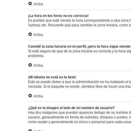
Arriba
¡La hora en los foros no es correcta!
Es posible que esté viendo la hora correspondiente a otra zona ho
Sydney, etc. Recuerde que para cambiar la zona horaria, como la
Arriba
Cambié la zona horaria en mi perfil, ¡pero la hora sigue siendo
Si está seguro de que de la zona horaria es correcta y la hora s
problema.
Arriba
¡Mi idioma no está en la lista!
Esto se puede deber a que la administración no ha instalado el 
necesita. Si el paquete no existe, siéntase libre de hacer una t
Arriba
¿Qué es la imagen al lado de mi nombre de usuario?
Hay dos imágenes que pueden aparecer debajo de su nombre de us
usuario, generalmente en forma de estrellas, bloques o puntos,
como avatar y generalmente es única o personal para cada usua