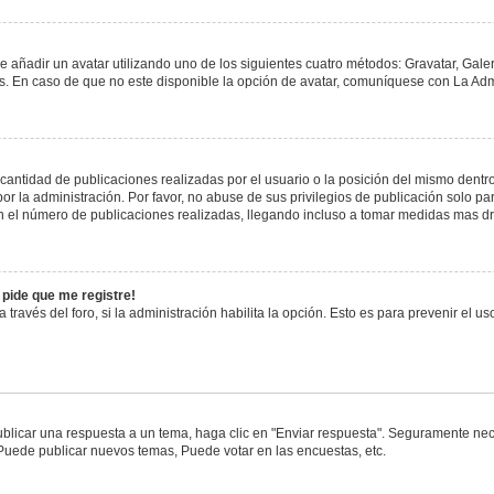
e añadir un avatar utilizando uno de los siguientes cuatro métodos: Gravatar, Gale
 En caso de que no este disponible la opción de avatar, comuníquese con La Admi
antidad de publicaciones realizadas por el usuario o la posición del mismo dentro 
 la administración. Por favor, no abuse de sus privilegios de publicación solo pa
n el número de publicaciones realizadas, llegando incluso a tomar medidas mas drá
 pide que me registre!
 través del foro, si la administración habilita la opción. Esto es para prevenir el 
blicar una respuesta a un tema, haga clic en "Enviar respuesta". Seguramente nece
 Puede publicar nuevos temas, Puede votar en las encuestas, etc.