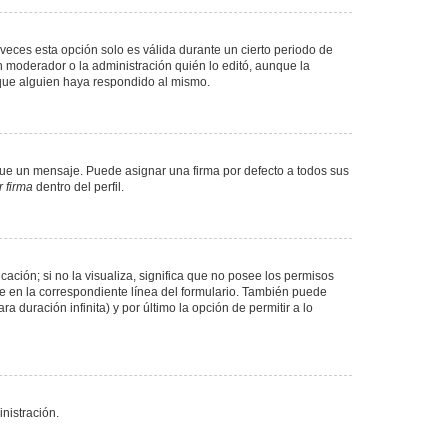
veces esta opción solo es válida durante un cierto periodo de
n moderador o la administración quién lo editó, aunque la
 que alguien haya respondido al mismo.
e un mensaje. Puede asignar una firma por defecto a todos sus
 firma
dentro del perfil.
ación; si no la visualiza, significa que no posee los permisos
e en la correspondiente línea del formulario. También puede
 duración infinita) y por último la opción de permitir a lo
nistración.