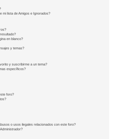
?
e mi lista de Amigos e Ignorados?
ros?
resultado?
ina en blanco?
nsajes y temas?
vorito y suscribirme a un tema?
emas específicos?
ste foro?
tos?
busos o usos ilegales relacionados con este foro?
Administrador?