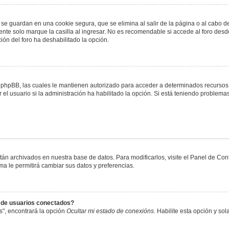
 se guardan en una cookie segura, que se elimina al salir de la página o al cabo 
te solo marque la casilla al ingresar. No es recomendable si accede al foro desde
ación del foro ha deshabilitado la opción.
or phpBB, las cuales le mantienen autorizado para acceder a determinados recursos 
el usuario si la administración ha habilitado la opción. Si está teniendo problemas
stán archivados en nuestra base de datos. Para modificarlos, visite el Panel de Co
ema le permitirá cambiar sus datos y preferencias.
s de usuarios conectados?
s", encontrará la opción
Ocultar mi estado de conexións
. Habilite esta opción y s