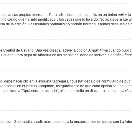
 editar sus propios mensajes. Para editarlos debe hacer clic en en botón
editar
(a 
 indicando que ha sido modificado y las veces que lo ha sido. No aparece si fue u
causa de la edición. Los usuarios normales no podrán borrar sus temas después de
e Control de Usuario. Una vez creada, active la opción
Añadir firma
cuando publiqu
e Usuario. Para dejar de añadirla en los mensajes, debe desactivar la opción
Añadir
 debe hacer clic en la etiqueta "Agregar Encuesta" debajo del formulario de public
dos opciones en el campo apropiado, asegurándose de que cada opción se encuentr
a etiqueta "Opciones por usuario", el tiempo límite en días para la encuesta (0 para
nistración. Si necesita añadir más opciones a la encuesta, comuníquese con La Admi