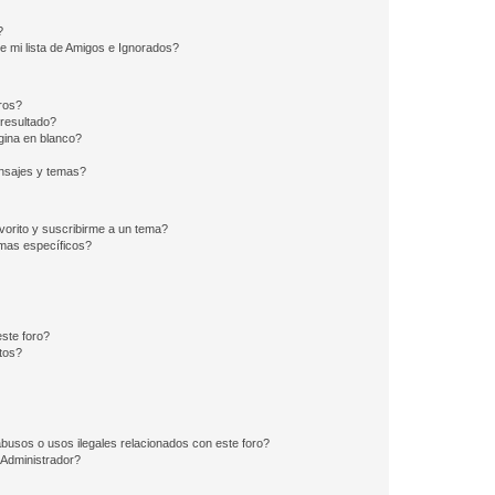
?
e mi lista de Amigos e Ignorados?
ros?
resultado?
ina en blanco?
nsajes y temas?
vorito y suscribirme a un tema?
emas específicos?
ste foro?
tos?
busos o usos ilegales relacionados con este foro?
Administrador?