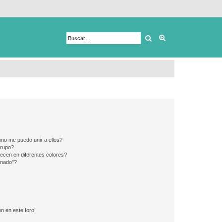
Buscar
Búsqueda avanza
mo me puedo unir a ellos?
Grupo?
ecen en diferentes colores?
inado"?
n en este foro!