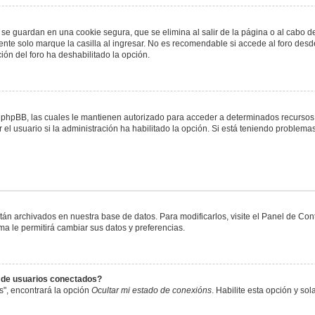
 se guardan en una cookie segura, que se elimina al salir de la página o al cabo 
te solo marque la casilla al ingresar. No es recomendable si accede al foro desde
ación del foro ha deshabilitado la opción.
or phpBB, las cuales le mantienen autorizado para acceder a determinados recursos 
el usuario si la administración ha habilitado la opción. Si está teniendo problemas
stán archivados en nuestra base de datos. Para modificarlos, visite el Panel de Co
ema le permitirá cambiar sus datos y preferencias.
s de usuarios conectados?
s", encontrará la opción
Ocultar mi estado de conexións
. Habilite esta opción y s