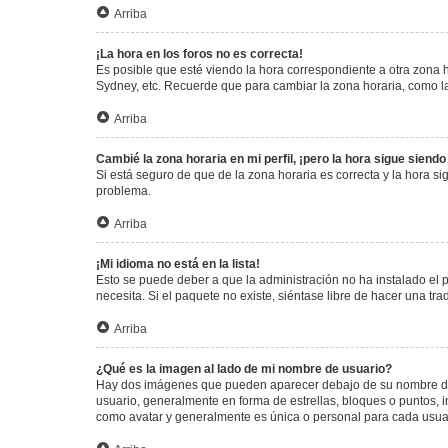
Arriba
¡La hora en los foros no es correcta!
Es posible que esté viendo la hora correspondiente a otra zona ho
Sydney, etc. Recuerde que para cambiar la zona horaria, como la
Arriba
Cambié la zona horaria en mi perfil, ¡pero la hora sigue siendo
Si está seguro de que de la zona horaria es correcta y la hora s
problema.
Arriba
¡Mi idioma no está en la lista!
Esto se puede deber a que la administración no ha instalado el 
necesita. Si el paquete no existe, siéntase libre de hacer una t
Arriba
¿Qué es la imagen al lado de mi nombre de usuario?
Hay dos imágenes que pueden aparecer debajo de su nombre de us
usuario, generalmente en forma de estrellas, bloques o puntos,
como avatar y generalmente es única o personal para cada usua