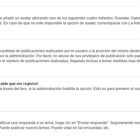
e añadir un avatar utilizando uno de los siguientes cuatro métodos: Gravatar, Gale
 En caso de que no este disponible la opción de avatar, comuníquese con La Admi
antidad de publicaciones realizadas por el usuario o la posición del mismo dentro 
 la administración. Por favor, no abuse de sus privilegios de publicación solo pa
n el número de publicaciones realizadas, llegando incluso a tomar medidas mas drá
 pide que me registre!
 través del foro, si la administración habilita la opción. Esto es para prevenir el 
blicar una respuesta a un tema, haga clic en "Enviar respuesta". Seguramente nece
 Puede publicar nuevos temas, Puede votar en las encuestas, etc.