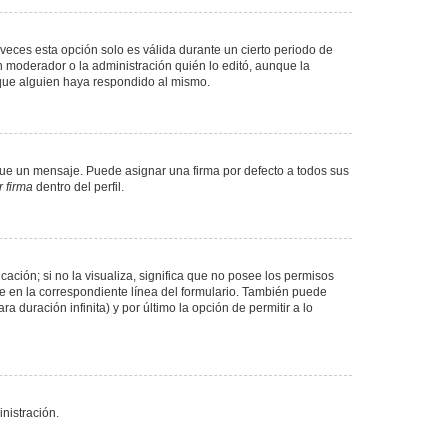
veces esta opción solo es válida durante un cierto periodo de
n moderador o la administración quién lo editó, aunque la
 que alguien haya respondido al mismo.
e un mensaje. Puede asignar una firma por defecto a todos sus
 firma
dentro del perfil.
ación; si no la visualiza, significa que no posee los permisos
e en la correspondiente línea del formulario. También puede
 duración infinita) y por último la opción de permitir a lo
nistración.