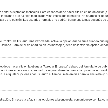
 editar sus propios mensajes. Para editarlos debe hacer clic en en botón
editar
(a 
 indicando que ha sido modificado y las veces que lo ha sido. No aparece si fue u
causa de la edición. Los usuarios normales no podrán borrar sus temas después de
e Control de Usuario. Una vez creada, active la opción
Añadir firma
cuando publiqu
e Usuario. Para dejar de añadirla en los mensajes, debe desactivar la opción
Añadir
 debe hacer clic en la etiqueta "Agregar Encuesta" debajo del formulario de public
dos opciones en el campo apropiado, asegurándose de que cada opción se encuentr
a etiqueta "Opciones por usuario", el tiempo límite en días para la encuesta (0 para
nistración. Si necesita añadir más opciones a la encuesta, comuníquese con La Admi