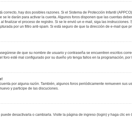
á correcto, hay dos posibles razones. Si el Sistema de Protección Infantil (APPCO)
 se le darán para activar la cuenta. Algunos foros disponen que las cuentas deben
al finalizar el proceso de registro. Si se le envió un e-mail, siga las instrucciones
apturada por un filtro anti-spam. Si está seguro de que la dirección de e-mail que 
, asegúrese de que su nombre de usuario y contraseña se encuentren escritos corr
 foro esté mal configurado por su dueño y/o tenga fallos en la programación, por 
e!
 cuenta por alguna razón. También, algunos foros periódicamente remueven sus us
 nuevo y participe de las discuciones.
uede desactivarla o cambiarla. Visite la página de ingreso (login) y haga clic en