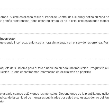
raria. Si este es el caso, visite el Panel de Control de Usuario y defina su zona h
s demás preferencias, debe estar registrado. Si no lo está, este es un buen mome
 incorrecto!
igue siendo incorrecta, entonces la hora almacenada en el servidor es errónea. Por
paquete de su idioma para el foro o nadie ha creado una traducción. Pregúntele a u
raducción. Puede encontrar más información en el sitio web de
phpBB
®
uario cuando esté viendo los mensajes. Dependiendo de la plantilla que utilice el
 indicando la cantidad de mensajes publicados por usted o su estatus dentro del 
rio.