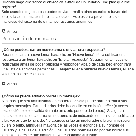
Cuando hago clic sobre el enlace de e-mail de un usuario, ¡me pide que me
registre!
Solo usuarios registrados pueden enviar e-mail a otros usuarios a través del
foro, si la administración habilita la opción. Esto es para prevenir el uso
malicioso del sistema de e-mail por usuarios anónimos.
Arriba
Publicación de mensajes
¿Cómo puedo crear un nuevo tema o enviar una respuesta?
Para publicar un nuevo tema, haga clic en "Nuevo tema". Para publicar una
respuesta a un tema, haga clic en "Enviar respuesta". Seguramente necesite
registrarse antes de poder publicar y responder. Abajo de cada foro encontrará
una lista de acciones permitidas. Ejemplo: Puede publicar nuevos temas, Puede
votar en las encuestas, etc.
Arriba
¿Cómo se puede editar o borrar un mensaje?
A menos que sea administrador o moderador, solo puede borrar o editar sus
propios mensajes. Para editarlos debe hacer clic en en botón
editar
(a veces
esta opción solo es válida durante un cierto periodo de tiempo). Si alguien
editase su tema, encontrará un pequeño texto indicando que ha sido modificado
y las veces que lo ha sido. No aparece si fue un moderador o la administración
quién lo editó, aunque la mayoría de las veces el editor deja su nombre de
usuario y la causa de la edición. Los usuarios normales no podrán borrar sus
temas después de que alguien haya respondido al mismo.