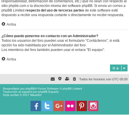
responsabilidad, deformación de comentarios, etc.) que no sean con respecto al
sitio phpbb.com o la discreción misma del software phpBB. Si envia un correo a
phpBB Limited
respecto del uso de terceras partes
de este software esté
dispuesto a recibir una respuesta cortante o directamente no recibir respuesta.
Arriba
¿Cómo puedo ponerme en contacto con un Administrador?
Todos los usuarios del foro pueden usar el formulario “Contáctenos”, si está
opción ha sido habilitada por el Administrador del foro.
Los miembros del foro también pueden usar el enlace "El equipo".
Arriba
Ir a
Todos los horarios son
UTC-05:00
Desarrollado por
phpBB
® Forum Software © phpBB Limited
Traducción al español por
phpBB España
Style proflat © 2017
Mazeltof