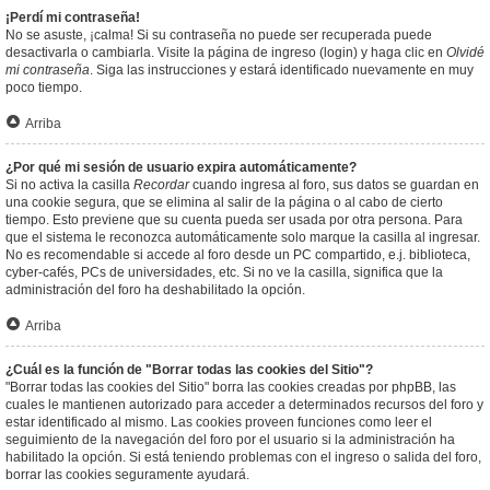
¡Perdí mi contraseña!
No se asuste, ¡calma! Si su contraseña no puede ser recuperada puede
desactivarla o cambiarla. Visite la página de ingreso (login) y haga clic en
Olvidé
mi contraseña
. Siga las instrucciones y estará identificado nuevamente en muy
poco tiempo.
Arriba
¿Por qué mi sesión de usuario expira automáticamente?
Si no activa la casilla
Recordar
cuando ingresa al foro, sus datos se guardan en
una cookie segura, que se elimina al salir de la página o al cabo de cierto
tiempo. Esto previene que su cuenta pueda ser usada por otra persona. Para
que el sistema le reconozca automáticamente solo marque la casilla al ingresar.
No es recomendable si accede al foro desde un PC compartido, e.j. biblioteca,
cyber-cafés, PCs de universidades, etc. Si no ve la casilla, significa que la
administración del foro ha deshabilitado la opción.
Arriba
¿Cuál es la función de "Borrar todas las cookies del Sitio"?
"Borrar todas las cookies del Sitio" borra las cookies creadas por phpBB, las
cuales le mantienen autorizado para acceder a determinados recursos del foro y
estar identificado al mismo. Las cookies proveen funciones como leer el
seguimiento de la navegación del foro por el usuario si la administración ha
habilitado la opción. Si está teniendo problemas con el ingreso o salida del foro,
borrar las cookies seguramente ayudará.