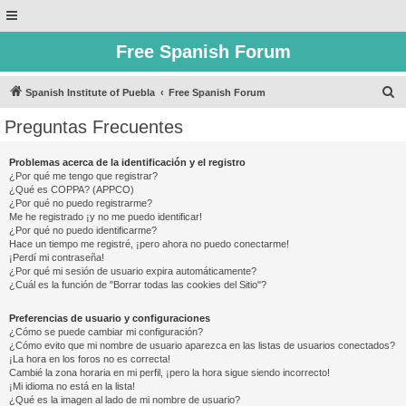
Free Spanish Forum
B
Spanish Institute of Puebla
Free Spanish Forum
u
Preguntas Frecuentes
s
c
Problemas acerca de la identificación y el registro
¿Por qué me tengo que registrar?
a
¿Qué es COPPA? (APPCO)
r
¿Por qué no puedo registrarme?
Me he registrado ¡y no me puedo identificar!
¿Por qué no puedo identificarme?
Hace un tiempo me registré, ¡pero ahora no puedo conectarme!
¡Perdí mi contraseña!
¿Por qué mi sesión de usuario expira automáticamente?
¿Cuál es la función de "Borrar todas las cookies del Sitio"?
Preferencias de usuario y configuraciones
¿Cómo se puede cambiar mi configuración?
¿Cómo evito que mi nombre de usuario aparezca en las listas de usuarios conectados?
¡La hora en los foros no es correcta!
Cambié la zona horaria en mi perfil, ¡pero la hora sigue siendo incorrecto!
¡Mi idioma no está en la lista!
¿Qué es la imagen al lado de mi nombre de usuario?