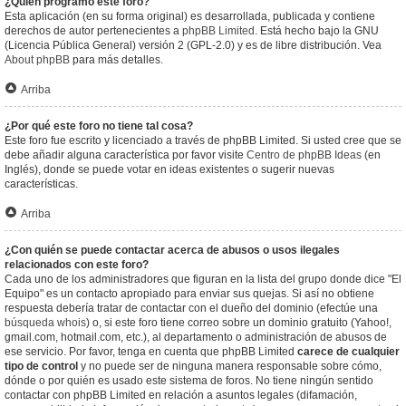
¿Quién programó este foro?
Esta aplicación (en su forma original) es desarrollada, publicada y contiene
derechos de autor pertenecientes a
phpBB Limited
. Está hecho bajo la GNU
(Licencia Pública General) versión 2 (GPL-2.0) y es de libre distribución. Vea
About phpBB
para más detalles.
Arriba
¿Por qué este foro no tiene tal cosa?
Este foro fue escrito y licenciado a través de phpBB Limited. Si usted cree que se
debe añadir alguna característica por favor visite
Centro de phpBB Ideas
(en
Inglés), donde se puede votar en ideas existentes o sugerir nuevas
características.
Arriba
¿Con quién se puede contactar acerca de abusos o usos ilegales
relacionados con este foro?
Cada uno de los administradores que figuran en la lista del grupo donde dice "El
Equipo" es un contacto apropiado para enviar sus quejas. Si así no obtiene
respuesta debería tratar de contactar con el dueño del dominio (efectúe una
búsqueda whois
) o, si este foro tiene correo sobre un dominio gratuito (Yahoo!,
gmail.com, hotmail.com, etc.), al departamento o administración de abusos de
ese servicio. Por favor, tenga en cuenta que phpBB Limited
carece de cualquier
tipo de control
y no puede ser de ninguna manera responsable sobre cómo,
dónde o por quién es usado este sistema de foros. No tiene ningún sentido
contactar con phpBB Limited en relación a asuntos legales (difamación,