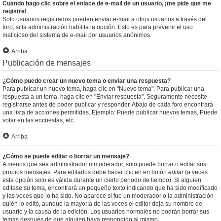
Cuando hago clic sobre el enlace de e-mail de un usuario, ¡me pide que me
registre!
Solo usuarios registrados pueden enviar e-mail a otros usuarios a través del
foro, si la administración habilita la opción. Esto es para prevenir el uso
malicioso del sistema de e-mail por usuarios anónimos.
Arriba
Publicación de mensajes
¿Cómo puedo crear un nuevo tema o enviar una respuesta?
Para publicar un nuevo tema, haga clic en "Nuevo tema". Para publicar una
respuesta a un tema, haga clic en "Enviar respuesta". Seguramente necesite
registrarse antes de poder publicar y responder. Abajo de cada foro encontrará
una lista de acciones permitidas. Ejemplo: Puede publicar nuevos temas, Puede
votar en las encuestas, etc.
Arriba
¿Cómo se puede editar o borrar un mensaje?
A menos que sea administrador o moderador, solo puede borrar o editar sus
propios mensajes. Para editarlos debe hacer clic en en botón
editar
(a veces
esta opción solo es válida durante un cierto periodo de tiempo). Si alguien
editase su tema, encontrará un pequeño texto indicando que ha sido modificado
y las veces que lo ha sido. No aparece si fue un moderador o la administración
quién lo editó, aunque la mayoría de las veces el editor deja su nombre de
usuario y la causa de la edición. Los usuarios normales no podrán borrar sus
temas después de que alguien haya respondido al mismo.