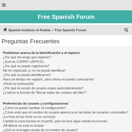
Free Spanish Forum
B
Spanish Institute of Puebla
Free Spanish Forum
u
Preguntas Frecuentes
s
c
Problemas acerca de la identificación y el registro
¿Por qué me tengo que registrar?
a
¿Qué es COPPA? (APPCO)
r
¿Por qué no puedo registrarme?
Me he registrado ¡y no me puedo identificar!
¿Por qué no puedo identificarme?
Hace un tiempo me registré, ¡pero ahora no puedo conectarme!
¡Perdí mi contraseña!
¿Por qué mi sesión de usuario expira automáticamente?
¿Cuál es la función de "Borrar todas las cookies del Sitio"?
Preferencias de usuario y configuraciones
¿Cómo se puede cambiar mi configuración?
¿Cómo evito que mi nombre de usuario aparezca en las listas de usuarios conectados?
¡La hora en los foros no es correcta!
Cambié la zona horaria en mi perfil, ¡pero la hora sigue siendo incorrecto!
¡Mi idioma no está en la lista!
¿Qué es la imagen al lado de mi nombre de usuario?