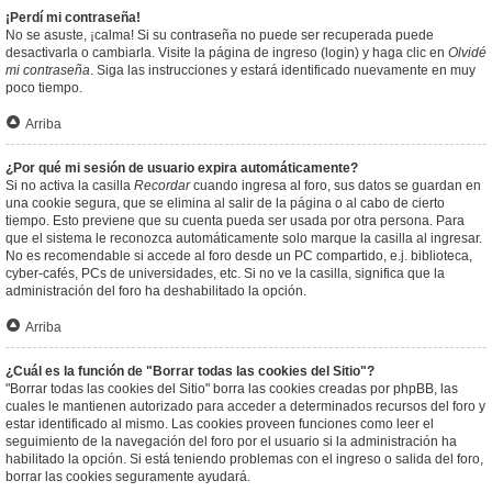
¡Perdí mi contraseña!
No se asuste, ¡calma! Si su contraseña no puede ser recuperada puede
desactivarla o cambiarla. Visite la página de ingreso (login) y haga clic en
Olvidé
mi contraseña
. Siga las instrucciones y estará identificado nuevamente en muy
poco tiempo.
Arriba
¿Por qué mi sesión de usuario expira automáticamente?
Si no activa la casilla
Recordar
cuando ingresa al foro, sus datos se guardan en
una cookie segura, que se elimina al salir de la página o al cabo de cierto
tiempo. Esto previene que su cuenta pueda ser usada por otra persona. Para
que el sistema le reconozca automáticamente solo marque la casilla al ingresar.
No es recomendable si accede al foro desde un PC compartido, e.j. biblioteca,
cyber-cafés, PCs de universidades, etc. Si no ve la casilla, significa que la
administración del foro ha deshabilitado la opción.
Arriba
¿Cuál es la función de "Borrar todas las cookies del Sitio"?
"Borrar todas las cookies del Sitio" borra las cookies creadas por phpBB, las
cuales le mantienen autorizado para acceder a determinados recursos del foro y
estar identificado al mismo. Las cookies proveen funciones como leer el
seguimiento de la navegación del foro por el usuario si la administración ha
habilitado la opción. Si está teniendo problemas con el ingreso o salida del foro,
borrar las cookies seguramente ayudará.