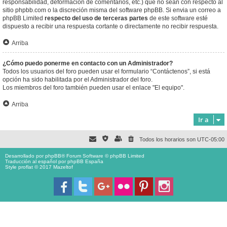
responsabilidad, deformación de comentarios, etc.) que no sean con respecto al
sitio phpbb.com o la discreción misma del software phpBB. Si envia un correo a
phpBB Limited
respecto del uso de terceras partes
de este software esté
dispuesto a recibir una respuesta cortante o directamente no recibir respuesta.
Arriba
¿Cómo puedo ponerme en contacto con un Administrador?
Todos los usuarios del foro pueden usar el formulario “Contáctenos”, si está
opción ha sido habilitada por el Administrador del foro.
Los miembros del foro también pueden usar el enlace "El equipo".
Arriba
Ir a
Todos los horarios son
UTC-05:00
Desarrollado por
phpBB
® Forum Software © phpBB Limited
Traducción al español por
phpBB España
Style proflat © 2017
Mazeltof