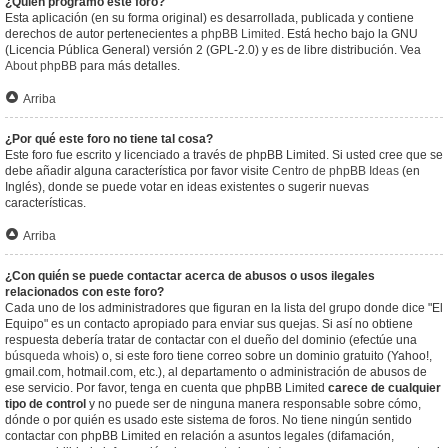
¿Quién programó este foro?
Esta aplicación (en su forma original) es desarrollada, publicada y contiene
derechos de autor pertenecientes a
phpBB Limited
. Está hecho bajo la GNU
(Licencia Pública General) versión 2 (GPL-2.0) y es de libre distribución. Vea
About phpBB
para más detalles.
Arriba
¿Por qué este foro no tiene tal cosa?
Este foro fue escrito y licenciado a través de phpBB Limited. Si usted cree que se
debe añadir alguna característica por favor visite
Centro de phpBB Ideas
(en
Inglés), donde se puede votar en ideas existentes o sugerir nuevas
características.
Arriba
¿Con quién se puede contactar acerca de abusos o usos ilegales
relacionados con este foro?
Cada uno de los administradores que figuran en la lista del grupo donde dice "El
Equipo" es un contacto apropiado para enviar sus quejas. Si así no obtiene
respuesta debería tratar de contactar con el dueño del dominio (efectúe una
búsqueda whois
) o, si este foro tiene correo sobre un dominio gratuito (Yahoo!,
gmail.com, hotmail.com, etc.), al departamento o administración de abusos de
ese servicio. Por favor, tenga en cuenta que phpBB Limited
carece de cualquier
tipo de control
y no puede ser de ninguna manera responsable sobre cómo,
dónde o por quién es usado este sistema de foros. No tiene ningún sentido
contactar con phpBB Limited en relación a asuntos legales (difamación,