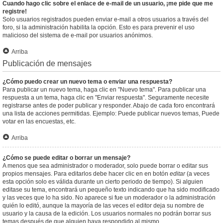
Cuando hago clic sobre el enlace de e-mail de un usuario, ¡me pide que me
registre!
Solo usuarios registrados pueden enviar e-mail a otros usuarios a través del
foro, si la administración habilita la opción. Esto es para prevenir el uso
malicioso del sistema de e-mail por usuarios anónimos.
Arriba
Publicación de mensajes
¿Cómo puedo crear un nuevo tema o enviar una respuesta?
Para publicar un nuevo tema, haga clic en "Nuevo tema". Para publicar una
respuesta a un tema, haga clic en "Enviar respuesta". Seguramente necesite
registrarse antes de poder publicar y responder. Abajo de cada foro encontrará
una lista de acciones permitidas. Ejemplo: Puede publicar nuevos temas, Puede
votar en las encuestas, etc.
Arriba
¿Cómo se puede editar o borrar un mensaje?
A menos que sea administrador o moderador, solo puede borrar o editar sus
propios mensajes. Para editarlos debe hacer clic en en botón
editar
(a veces
esta opción solo es válida durante un cierto periodo de tiempo). Si alguien
editase su tema, encontrará un pequeño texto indicando que ha sido modificado
y las veces que lo ha sido. No aparece si fue un moderador o la administración
quién lo editó, aunque la mayoría de las veces el editor deja su nombre de
usuario y la causa de la edición. Los usuarios normales no podrán borrar sus
temas después de que alguien haya respondido al mismo.