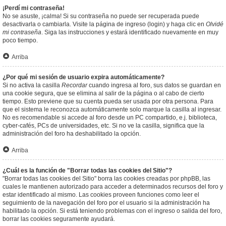
¡Perdí mi contraseña!
No se asuste, ¡calma! Si su contraseña no puede ser recuperada puede
desactivarla o cambiarla. Visite la página de ingreso (login) y haga clic en
Olvidé
mi contraseña
. Siga las instrucciones y estará identificado nuevamente en muy
poco tiempo.
Arriba
¿Por qué mi sesión de usuario expira automáticamente?
Si no activa la casilla
Recordar
cuando ingresa al foro, sus datos se guardan en
una cookie segura, que se elimina al salir de la página o al cabo de cierto
tiempo. Esto previene que su cuenta pueda ser usada por otra persona. Para
que el sistema le reconozca automáticamente solo marque la casilla al ingresar.
No es recomendable si accede al foro desde un PC compartido, e.j. biblioteca,
cyber-cafés, PCs de universidades, etc. Si no ve la casilla, significa que la
administración del foro ha deshabilitado la opción.
Arriba
¿Cuál es la función de "Borrar todas las cookies del Sitio"?
"Borrar todas las cookies del Sitio" borra las cookies creadas por phpBB, las
cuales le mantienen autorizado para acceder a determinados recursos del foro y
estar identificado al mismo. Las cookies proveen funciones como leer el
seguimiento de la navegación del foro por el usuario si la administración ha
habilitado la opción. Si está teniendo problemas con el ingreso o salida del foro,
borrar las cookies seguramente ayudará.