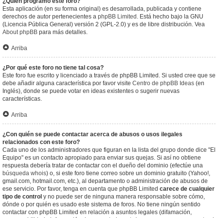
¿Quién programó este foro?
Esta aplicación (en su forma original) es desarrollada, publicada y contiene
derechos de autor pertenecientes a
phpBB Limited
. Está hecho bajo la GNU
(Licencia Pública General) versión 2 (GPL-2.0) y es de libre distribución. Vea
About phpBB
para más detalles.
Arriba
¿Por qué este foro no tiene tal cosa?
Este foro fue escrito y licenciado a través de phpBB Limited. Si usted cree que se
debe añadir alguna característica por favor visite
Centro de phpBB Ideas
(en
Inglés), donde se puede votar en ideas existentes o sugerir nuevas
características.
Arriba
¿Con quién se puede contactar acerca de abusos o usos ilegales
relacionados con este foro?
Cada uno de los administradores que figuran en la lista del grupo donde dice "El
Equipo" es un contacto apropiado para enviar sus quejas. Si así no obtiene
respuesta debería tratar de contactar con el dueño del dominio (efectúe una
búsqueda whois
) o, si este foro tiene correo sobre un dominio gratuito (Yahoo!,
gmail.com, hotmail.com, etc.), al departamento o administración de abusos de
ese servicio. Por favor, tenga en cuenta que phpBB Limited
carece de cualquier
tipo de control
y no puede ser de ninguna manera responsable sobre cómo,
dónde o por quién es usado este sistema de foros. No tiene ningún sentido
contactar con phpBB Limited en relación a asuntos legales (difamación,