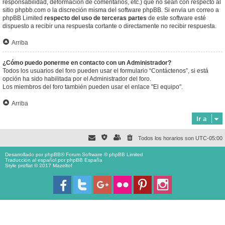
responsabilidad, deformación de comentarios, etc.) que no sean con respecto al
sitio phpbb.com o la discreción misma del software phpBB. Si envia un correo a
phpBB Limited
respecto del uso de terceras partes
de este software esté
dispuesto a recibir una respuesta cortante o directamente no recibir respuesta.
Arriba
¿Cómo puedo ponerme en contacto con un Administrador?
Todos los usuarios del foro pueden usar el formulario “Contáctenos”, si está
opción ha sido habilitada por el Administrador del foro.
Los miembros del foro también pueden usar el enlace "El equipo".
Arriba
Ir a
Todos los horarios son
UTC-05:00
Desarrollado por
phpBB
® Forum Software © phpBB Limited
Traducción al español por
phpBB España
Style proflat © 2017
Mazeltof