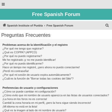
Free Spanish Forum
B
Spanish Institute of Puebla
Free Spanish Forum
u
Preguntas Frecuentes
s
c
Problemas acerca de la identificación y el registro
¿Por qué me tengo que registrar?
a
¿Qué es COPPA? (APPCO)
r
¿Por qué no puedo registrarme?
Me he registrado ¡y no me puedo identificar!
¿Por qué no puedo identificarme?
Hace un tiempo me registré, ¡pero ahora no puedo conectarme!
¡Perdí mi contraseña!
¿Por qué mi sesión de usuario expira automáticamente?
¿Cuál es la función de "Borrar todas las cookies del Sitio"?
Preferencias de usuario y configuraciones
¿Cómo se puede cambiar mi configuración?
¿Cómo evito que mi nombre de usuario aparezca en las listas de usuarios conectados?
¡La hora en los foros no es correcta!
Cambié la zona horaria en mi perfil, ¡pero la hora sigue siendo incorrecto!
¡Mi idioma no está en la lista!
¿Qué es la imagen al lado de mi nombre de usuario?