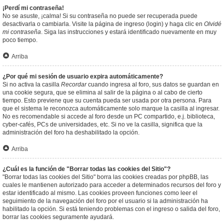
¡Perdí mi contraseña!
No se asuste, ¡calma! Si su contraseña no puede ser recuperada puede
desactivarla o cambiarla. Visite la página de ingreso (login) y haga clic en
Olvidé
mi contraseña
. Siga las instrucciones y estará identificado nuevamente en muy
poco tiempo.
Arriba
¿Por qué mi sesión de usuario expira automáticamente?
Si no activa la casilla
Recordar
cuando ingresa al foro, sus datos se guardan en
una cookie segura, que se elimina al salir de la página o al cabo de cierto
tiempo. Esto previene que su cuenta pueda ser usada por otra persona. Para
que el sistema le reconozca automáticamente solo marque la casilla al ingresar.
No es recomendable si accede al foro desde un PC compartido, e.j. biblioteca,
cyber-cafés, PCs de universidades, etc. Si no ve la casilla, significa que la
administración del foro ha deshabilitado la opción.
Arriba
¿Cuál es la función de "Borrar todas las cookies del Sitio"?
"Borrar todas las cookies del Sitio" borra las cookies creadas por phpBB, las
cuales le mantienen autorizado para acceder a determinados recursos del foro y
estar identificado al mismo. Las cookies proveen funciones como leer el
seguimiento de la navegación del foro por el usuario si la administración ha
habilitado la opción. Si está teniendo problemas con el ingreso o salida del foro,
borrar las cookies seguramente ayudará.