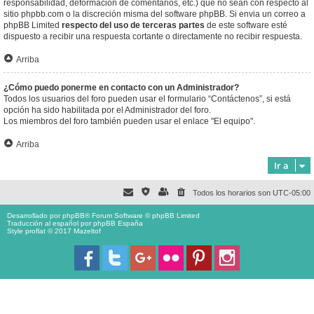
responsabilidad, deformación de comentarios, etc.) que no sean con respecto al
sitio phpbb.com o la discreción misma del software phpBB. Si envia un correo a
phpBB Limited
respecto del uso de terceras partes
de este software esté
dispuesto a recibir una respuesta cortante o directamente no recibir respuesta.
Arriba
¿Cómo puedo ponerme en contacto con un Administrador?
Todos los usuarios del foro pueden usar el formulario “Contáctenos”, si está
opción ha sido habilitada por el Administrador del foro.
Los miembros del foro también pueden usar el enlace "El equipo".
Arriba
Ir a
Todos los horarios son
UTC-05:00
Desarrollado por
phpBB
® Forum Software © phpBB Limited
Traducción al español por
phpBB España
Style proflat © 2017
Mazeltof