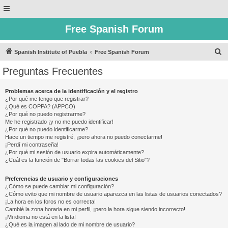
Free Spanish Forum
B
Spanish Institute of Puebla
Free Spanish Forum
u
Preguntas Frecuentes
s
c
Problemas acerca de la identificación y el registro
¿Por qué me tengo que registrar?
a
¿Qué es COPPA? (APPCO)
r
¿Por qué no puedo registrarme?
Me he registrado ¡y no me puedo identificar!
¿Por qué no puedo identificarme?
Hace un tiempo me registré, ¡pero ahora no puedo conectarme!
¡Perdí mi contraseña!
¿Por qué mi sesión de usuario expira automáticamente?
¿Cuál es la función de "Borrar todas las cookies del Sitio"?
Preferencias de usuario y configuraciones
¿Cómo se puede cambiar mi configuración?
¿Cómo evito que mi nombre de usuario aparezca en las listas de usuarios conectados?
¡La hora en los foros no es correcta!
Cambié la zona horaria en mi perfil, ¡pero la hora sigue siendo incorrecto!
¡Mi idioma no está en la lista!
¿Qué es la imagen al lado de mi nombre de usuario?