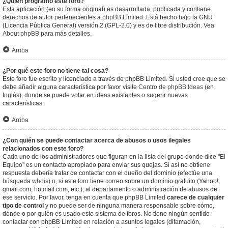
¿Quién programó este foro?
Esta aplicación (en su forma original) es desarrollada, publicada y contiene
derechos de autor pertenecientes a
phpBB Limited
. Está hecho bajo la GNU
(Licencia Pública General) versión 2 (GPL-2.0) y es de libre distribución. Vea
About phpBB
para más detalles.
Arriba
¿Por qué este foro no tiene tal cosa?
Este foro fue escrito y licenciado a través de phpBB Limited. Si usted cree que se
debe añadir alguna característica por favor visite
Centro de phpBB Ideas
(en
Inglés), donde se puede votar en ideas existentes o sugerir nuevas
características.
Arriba
¿Con quién se puede contactar acerca de abusos o usos ilegales
relacionados con este foro?
Cada uno de los administradores que figuran en la lista del grupo donde dice "El
Equipo" es un contacto apropiado para enviar sus quejas. Si así no obtiene
respuesta debería tratar de contactar con el dueño del dominio (efectúe una
búsqueda whois
) o, si este foro tiene correo sobre un dominio gratuito (Yahoo!,
gmail.com, hotmail.com, etc.), al departamento o administración de abusos de
ese servicio. Por favor, tenga en cuenta que phpBB Limited
carece de cualquier
tipo de control
y no puede ser de ninguna manera responsable sobre cómo,
dónde o por quién es usado este sistema de foros. No tiene ningún sentido
contactar con phpBB Limited en relación a asuntos legales (difamación,