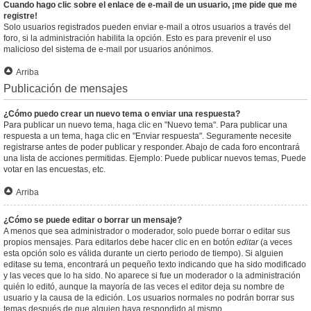
Cuando hago clic sobre el enlace de e-mail de un usuario, ¡me pide que me
registre!
Solo usuarios registrados pueden enviar e-mail a otros usuarios a través del
foro, si la administración habilita la opción. Esto es para prevenir el uso
malicioso del sistema de e-mail por usuarios anónimos.
Arriba
Publicación de mensajes
¿Cómo puedo crear un nuevo tema o enviar una respuesta?
Para publicar un nuevo tema, haga clic en "Nuevo tema". Para publicar una
respuesta a un tema, haga clic en "Enviar respuesta". Seguramente necesite
registrarse antes de poder publicar y responder. Abajo de cada foro encontrará
una lista de acciones permitidas. Ejemplo: Puede publicar nuevos temas, Puede
votar en las encuestas, etc.
Arriba
¿Cómo se puede editar o borrar un mensaje?
A menos que sea administrador o moderador, solo puede borrar o editar sus
propios mensajes. Para editarlos debe hacer clic en en botón
editar
(a veces
esta opción solo es válida durante un cierto periodo de tiempo). Si alguien
editase su tema, encontrará un pequeño texto indicando que ha sido modificado
y las veces que lo ha sido. No aparece si fue un moderador o la administración
quién lo editó, aunque la mayoría de las veces el editor deja su nombre de
usuario y la causa de la edición. Los usuarios normales no podrán borrar sus
temas después de que alguien haya respondido al mismo.