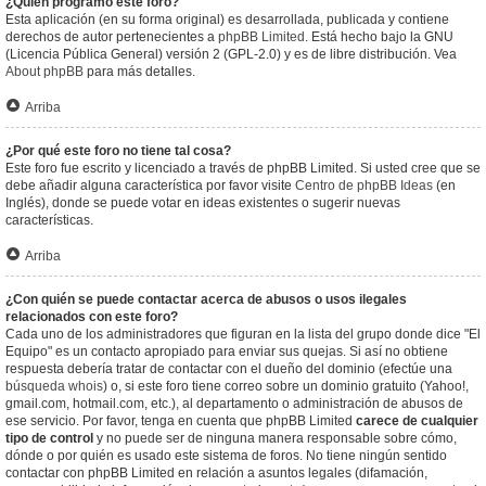
¿Quién programó este foro?
Esta aplicación (en su forma original) es desarrollada, publicada y contiene
derechos de autor pertenecientes a
phpBB Limited
. Está hecho bajo la GNU
(Licencia Pública General) versión 2 (GPL-2.0) y es de libre distribución. Vea
About phpBB
para más detalles.
Arriba
¿Por qué este foro no tiene tal cosa?
Este foro fue escrito y licenciado a través de phpBB Limited. Si usted cree que se
debe añadir alguna característica por favor visite
Centro de phpBB Ideas
(en
Inglés), donde se puede votar en ideas existentes o sugerir nuevas
características.
Arriba
¿Con quién se puede contactar acerca de abusos o usos ilegales
relacionados con este foro?
Cada uno de los administradores que figuran en la lista del grupo donde dice "El
Equipo" es un contacto apropiado para enviar sus quejas. Si así no obtiene
respuesta debería tratar de contactar con el dueño del dominio (efectúe una
búsqueda whois
) o, si este foro tiene correo sobre un dominio gratuito (Yahoo!,
gmail.com, hotmail.com, etc.), al departamento o administración de abusos de
ese servicio. Por favor, tenga en cuenta que phpBB Limited
carece de cualquier
tipo de control
y no puede ser de ninguna manera responsable sobre cómo,
dónde o por quién es usado este sistema de foros. No tiene ningún sentido
contactar con phpBB Limited en relación a asuntos legales (difamación,