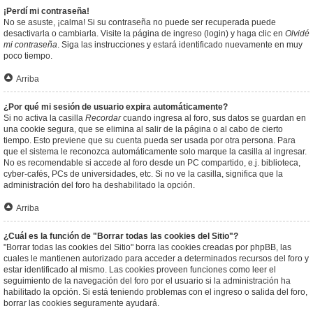
¡Perdí mi contraseña!
No se asuste, ¡calma! Si su contraseña no puede ser recuperada puede
desactivarla o cambiarla. Visite la página de ingreso (login) y haga clic en
Olvidé
mi contraseña
. Siga las instrucciones y estará identificado nuevamente en muy
poco tiempo.
Arriba
¿Por qué mi sesión de usuario expira automáticamente?
Si no activa la casilla
Recordar
cuando ingresa al foro, sus datos se guardan en
una cookie segura, que se elimina al salir de la página o al cabo de cierto
tiempo. Esto previene que su cuenta pueda ser usada por otra persona. Para
que el sistema le reconozca automáticamente solo marque la casilla al ingresar.
No es recomendable si accede al foro desde un PC compartido, e.j. biblioteca,
cyber-cafés, PCs de universidades, etc. Si no ve la casilla, significa que la
administración del foro ha deshabilitado la opción.
Arriba
¿Cuál es la función de "Borrar todas las cookies del Sitio"?
"Borrar todas las cookies del Sitio" borra las cookies creadas por phpBB, las
cuales le mantienen autorizado para acceder a determinados recursos del foro y
estar identificado al mismo. Las cookies proveen funciones como leer el
seguimiento de la navegación del foro por el usuario si la administración ha
habilitado la opción. Si está teniendo problemas con el ingreso o salida del foro,
borrar las cookies seguramente ayudará.