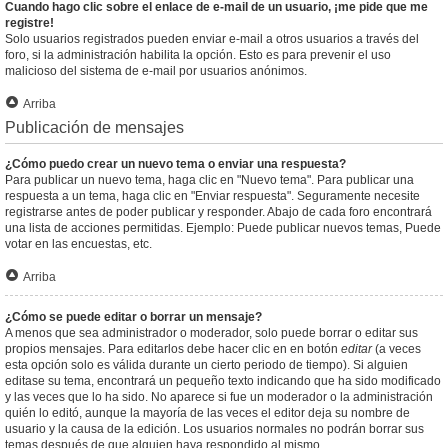
Cuando hago clic sobre el enlace de e-mail de un usuario, ¡me pide que me
registre!
Solo usuarios registrados pueden enviar e-mail a otros usuarios a través del
foro, si la administración habilita la opción. Esto es para prevenir el uso
malicioso del sistema de e-mail por usuarios anónimos.
Arriba
Publicación de mensajes
¿Cómo puedo crear un nuevo tema o enviar una respuesta?
Para publicar un nuevo tema, haga clic en "Nuevo tema". Para publicar una
respuesta a un tema, haga clic en "Enviar respuesta". Seguramente necesite
registrarse antes de poder publicar y responder. Abajo de cada foro encontrará
una lista de acciones permitidas. Ejemplo: Puede publicar nuevos temas, Puede
votar en las encuestas, etc.
Arriba
¿Cómo se puede editar o borrar un mensaje?
A menos que sea administrador o moderador, solo puede borrar o editar sus
propios mensajes. Para editarlos debe hacer clic en en botón
editar
(a veces
esta opción solo es válida durante un cierto periodo de tiempo). Si alguien
editase su tema, encontrará un pequeño texto indicando que ha sido modificado
y las veces que lo ha sido. No aparece si fue un moderador o la administración
quién lo editó, aunque la mayoría de las veces el editor deja su nombre de
usuario y la causa de la edición. Los usuarios normales no podrán borrar sus
temas después de que alguien haya respondido al mismo.