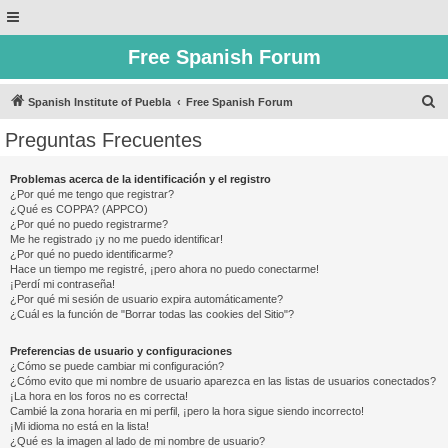
Free Spanish Forum
B
Spanish Institute of Puebla
Free Spanish Forum
u
Preguntas Frecuentes
s
c
Problemas acerca de la identificación y el registro
¿Por qué me tengo que registrar?
a
¿Qué es COPPA? (APPCO)
r
¿Por qué no puedo registrarme?
Me he registrado ¡y no me puedo identificar!
¿Por qué no puedo identificarme?
Hace un tiempo me registré, ¡pero ahora no puedo conectarme!
¡Perdí mi contraseña!
¿Por qué mi sesión de usuario expira automáticamente?
¿Cuál es la función de "Borrar todas las cookies del Sitio"?
Preferencias de usuario y configuraciones
¿Cómo se puede cambiar mi configuración?
¿Cómo evito que mi nombre de usuario aparezca en las listas de usuarios conectados?
¡La hora en los foros no es correcta!
Cambié la zona horaria en mi perfil, ¡pero la hora sigue siendo incorrecto!
¡Mi idioma no está en la lista!
¿Qué es la imagen al lado de mi nombre de usuario?