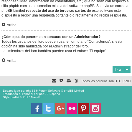
responsabilidad, deformación de comentarios, etc.) que no sean con respecto al
sitio phpbb.com o la discreción misma del software phpBB. Si envia un correo a
phpBB Limited
respecto del uso de terceras partes
de este software esté
dispuesto a recibir una respuesta cortante o directamente no recibir respuesta.
Arriba
¿Cómo puedo ponerme en contacto con un Administrador?
Todos los usuarios del foro pueden usar el formulario “Contáctenos”, si está
opción ha sido habilitada por el Administrador del foro.
Los miembros del foro también pueden usar el enlace "El equipo".
Arriba
Ir a
Todos los horarios son
UTC-05:00
Desarrollado por
phpBB
® Forum Software © phpBB Limited
Traducción al español por
phpBB España
Style proflat © 2017
Mazeltof