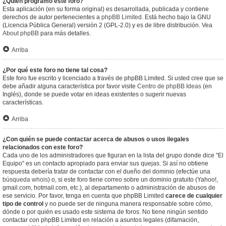
¿Quién programó este foro?
Esta aplicación (en su forma original) es desarrollada, publicada y contiene
derechos de autor pertenecientes a
phpBB Limited
. Está hecho bajo la GNU
(Licencia Pública General) versión 2 (GPL-2.0) y es de libre distribución. Vea
About phpBB
para más detalles.
Arriba
¿Por qué este foro no tiene tal cosa?
Este foro fue escrito y licenciado a través de phpBB Limited. Si usted cree que se
debe añadir alguna característica por favor visite
Centro de phpBB Ideas
(en
Inglés), donde se puede votar en ideas existentes o sugerir nuevas
características.
Arriba
¿Con quién se puede contactar acerca de abusos o usos ilegales
relacionados con este foro?
Cada uno de los administradores que figuran en la lista del grupo donde dice "El
Equipo" es un contacto apropiado para enviar sus quejas. Si así no obtiene
respuesta debería tratar de contactar con el dueño del dominio (efectúe una
búsqueda whois
) o, si este foro tiene correo sobre un dominio gratuito (Yahoo!,
gmail.com, hotmail.com, etc.), al departamento o administración de abusos de
ese servicio. Por favor, tenga en cuenta que phpBB Limited
carece de cualquier
tipo de control
y no puede ser de ninguna manera responsable sobre cómo,
dónde o por quién es usado este sistema de foros. No tiene ningún sentido
contactar con phpBB Limited en relación a asuntos legales (difamación,