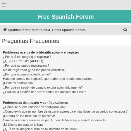
Free Spanish Forum
B
Spanish Institute of Puebla
Free Spanish Forum
u
Preguntas Frecuentes
s
c
Problemas acerca de la identificación y el registro
¿Por qué me tengo que registrar?
a
¿Qué es COPPA? (APPCO)
r
¿Por qué no puedo registrarme?
Me he registrado ¡y no me puedo identificar!
¿Por qué no puedo identificarme?
Hace un tiempo me registré, ¡pero ahora no puedo conectarme!
¡Perdí mi contraseña!
¿Por qué mi sesión de usuario expira automáticamente?
¿Cuál es la función de "Borrar todas las cookies del Sitio"?
Preferencias de usuario y configuraciones
¿Cómo se puede cambiar mi configuración?
¿Cómo evito que mi nombre de usuario aparezca en las listas de usuarios conectados?
¡La hora en los foros no es correcta!
Cambié la zona horaria en mi perfil, ¡pero la hora sigue siendo incorrecto!
¡Mi idioma no está en la lista!
¿Qué es la imagen al lado de mi nombre de usuario?