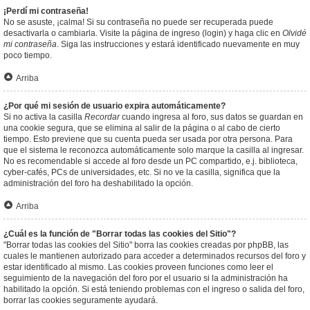
¡Perdí mi contraseña!
No se asuste, ¡calma! Si su contraseña no puede ser recuperada puede
desactivarla o cambiarla. Visite la página de ingreso (login) y haga clic en
Olvidé
mi contraseña
. Siga las instrucciones y estará identificado nuevamente en muy
poco tiempo.
Arriba
¿Por qué mi sesión de usuario expira automáticamente?
Si no activa la casilla
Recordar
cuando ingresa al foro, sus datos se guardan en
una cookie segura, que se elimina al salir de la página o al cabo de cierto
tiempo. Esto previene que su cuenta pueda ser usada por otra persona. Para
que el sistema le reconozca automáticamente solo marque la casilla al ingresar.
No es recomendable si accede al foro desde un PC compartido, e.j. biblioteca,
cyber-cafés, PCs de universidades, etc. Si no ve la casilla, significa que la
administración del foro ha deshabilitado la opción.
Arriba
¿Cuál es la función de "Borrar todas las cookies del Sitio"?
"Borrar todas las cookies del Sitio" borra las cookies creadas por phpBB, las
cuales le mantienen autorizado para acceder a determinados recursos del foro y
estar identificado al mismo. Las cookies proveen funciones como leer el
seguimiento de la navegación del foro por el usuario si la administración ha
habilitado la opción. Si está teniendo problemas con el ingreso o salida del foro,
borrar las cookies seguramente ayudará.