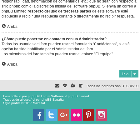
responsabilidad, deformación de comentarios, etc.) que no sean con respecto al
sitio phpbb.com o la discreción misma del software phpBB. Si envia un correo a
phpBB Limited
respecto del uso de terceras partes
de este software esté
dispuesto a recibir una respuesta cortante o directamente no recibir respuesta.
Arriba
¿Cómo puedo ponerme en contacto con un Administrador?
Todos los usuarios del foro pueden usar el formulario “Contáctenos”, si está
opción ha sido habilitada por el Administrador del foro.
Los miembros del foro también pueden usar el enlace "El equipo".
Arriba
Ir a
Todos los horarios son
UTC-05:00
Desarrollado por
phpBB
® Forum Software © phpBB Limited
Traducción al español por
phpBB España
Style proflat © 2017
Mazeltof