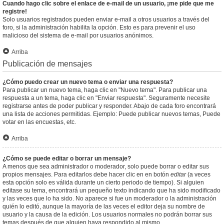
Cuando hago clic sobre el enlace de e-mail de un usuario, ¡me pide que me
registre!
Solo usuarios registrados pueden enviar e-mail a otros usuarios a través del
foro, si la administración habilita la opción. Esto es para prevenir el uso
malicioso del sistema de e-mail por usuarios anónimos.
Arriba
Publicación de mensajes
¿Cómo puedo crear un nuevo tema o enviar una respuesta?
Para publicar un nuevo tema, haga clic en "Nuevo tema". Para publicar una
respuesta a un tema, haga clic en "Enviar respuesta". Seguramente necesite
registrarse antes de poder publicar y responder. Abajo de cada foro encontrará
una lista de acciones permitidas. Ejemplo: Puede publicar nuevos temas, Puede
votar en las encuestas, etc.
Arriba
¿Cómo se puede editar o borrar un mensaje?
A menos que sea administrador o moderador, solo puede borrar o editar sus
propios mensajes. Para editarlos debe hacer clic en en botón
editar
(a veces
esta opción solo es válida durante un cierto periodo de tiempo). Si alguien
editase su tema, encontrará un pequeño texto indicando que ha sido modificado
y las veces que lo ha sido. No aparece si fue un moderador o la administración
quién lo editó, aunque la mayoría de las veces el editor deja su nombre de
usuario y la causa de la edición. Los usuarios normales no podrán borrar sus
temas después de que alguien haya respondido al mismo.