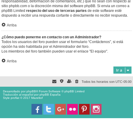
responsabilidad, deformación de comentarios, etc.) que no sean con respecto al
sitio phpbb.com o la discreción misma del software phpBB. Si envia un correo a
phpBB Limited
respecto del uso de terceras partes
de este software esté
dispuesto a recibir una respuesta cortante o directamente no recibir respuesta.
Arriba
¿Cómo puedo ponerme en contacto con un Administrador?
Todos los usuarios del foro pueden usar el formulario “Contáctenos”, si está
opción ha sido habilitada por el Administrador del foro.
Los miembros del foro también pueden usar el enlace "El equipo".
Arriba
Ir a
Todos los horarios son
UTC-05:00
Desarrollado por
phpBB
® Forum Software © phpBB Limited
Traducción al español por
phpBB España
Style proflat © 2017
Mazeltof