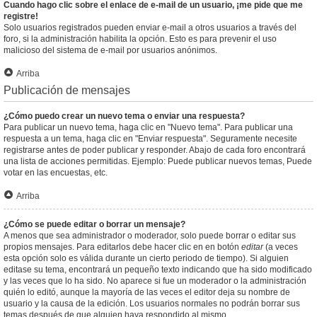
Cuando hago clic sobre el enlace de e-mail de un usuario, ¡me pide que me
registre!
Solo usuarios registrados pueden enviar e-mail a otros usuarios a través del
foro, si la administración habilita la opción. Esto es para prevenir el uso
malicioso del sistema de e-mail por usuarios anónimos.
Arriba
Publicación de mensajes
¿Cómo puedo crear un nuevo tema o enviar una respuesta?
Para publicar un nuevo tema, haga clic en "Nuevo tema". Para publicar una
respuesta a un tema, haga clic en "Enviar respuesta". Seguramente necesite
registrarse antes de poder publicar y responder. Abajo de cada foro encontrará
una lista de acciones permitidas. Ejemplo: Puede publicar nuevos temas, Puede
votar en las encuestas, etc.
Arriba
¿Cómo se puede editar o borrar un mensaje?
A menos que sea administrador o moderador, solo puede borrar o editar sus
propios mensajes. Para editarlos debe hacer clic en en botón
editar
(a veces
esta opción solo es válida durante un cierto periodo de tiempo). Si alguien
editase su tema, encontrará un pequeño texto indicando que ha sido modificado
y las veces que lo ha sido. No aparece si fue un moderador o la administración
quién lo editó, aunque la mayoría de las veces el editor deja su nombre de
usuario y la causa de la edición. Los usuarios normales no podrán borrar sus
temas después de que alguien haya respondido al mismo.