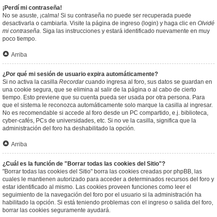
¡Perdí mi contraseña!
No se asuste, ¡calma! Si su contraseña no puede ser recuperada puede
desactivarla o cambiarla. Visite la página de ingreso (login) y haga clic en
Olvidé
mi contraseña
. Siga las instrucciones y estará identificado nuevamente en muy
poco tiempo.
Arriba
¿Por qué mi sesión de usuario expira automáticamente?
Si no activa la casilla
Recordar
cuando ingresa al foro, sus datos se guardan en
una cookie segura, que se elimina al salir de la página o al cabo de cierto
tiempo. Esto previene que su cuenta pueda ser usada por otra persona. Para
que el sistema le reconozca automáticamente solo marque la casilla al ingresar.
No es recomendable si accede al foro desde un PC compartido, e.j. biblioteca,
cyber-cafés, PCs de universidades, etc. Si no ve la casilla, significa que la
administración del foro ha deshabilitado la opción.
Arriba
¿Cuál es la función de "Borrar todas las cookies del Sitio"?
"Borrar todas las cookies del Sitio" borra las cookies creadas por phpBB, las
cuales le mantienen autorizado para acceder a determinados recursos del foro y
estar identificado al mismo. Las cookies proveen funciones como leer el
seguimiento de la navegación del foro por el usuario si la administración ha
habilitado la opción. Si está teniendo problemas con el ingreso o salida del foro,
borrar las cookies seguramente ayudará.