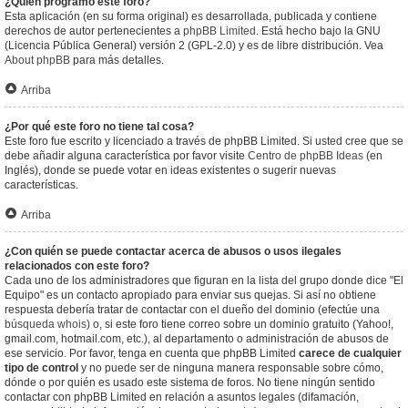
¿Quién programó este foro?
Esta aplicación (en su forma original) es desarrollada, publicada y contiene
derechos de autor pertenecientes a
phpBB Limited
. Está hecho bajo la GNU
(Licencia Pública General) versión 2 (GPL-2.0) y es de libre distribución. Vea
About phpBB
para más detalles.
Arriba
¿Por qué este foro no tiene tal cosa?
Este foro fue escrito y licenciado a través de phpBB Limited. Si usted cree que se
debe añadir alguna característica por favor visite
Centro de phpBB Ideas
(en
Inglés), donde se puede votar en ideas existentes o sugerir nuevas
características.
Arriba
¿Con quién se puede contactar acerca de abusos o usos ilegales
relacionados con este foro?
Cada uno de los administradores que figuran en la lista del grupo donde dice "El
Equipo" es un contacto apropiado para enviar sus quejas. Si así no obtiene
respuesta debería tratar de contactar con el dueño del dominio (efectúe una
búsqueda whois
) o, si este foro tiene correo sobre un dominio gratuito (Yahoo!,
gmail.com, hotmail.com, etc.), al departamento o administración de abusos de
ese servicio. Por favor, tenga en cuenta que phpBB Limited
carece de cualquier
tipo de control
y no puede ser de ninguna manera responsable sobre cómo,
dónde o por quién es usado este sistema de foros. No tiene ningún sentido
contactar con phpBB Limited en relación a asuntos legales (difamación,