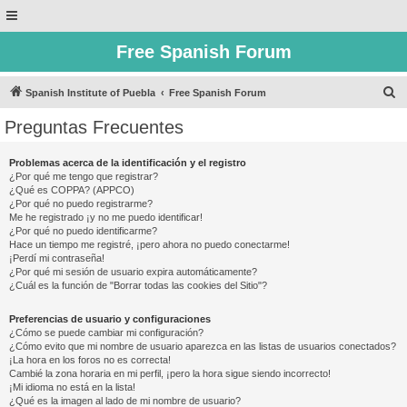
Free Spanish Forum
B
Spanish Institute of Puebla
Free Spanish Forum
u
Preguntas Frecuentes
s
c
Problemas acerca de la identificación y el registro
¿Por qué me tengo que registrar?
a
¿Qué es COPPA? (APPCO)
r
¿Por qué no puedo registrarme?
Me he registrado ¡y no me puedo identificar!
¿Por qué no puedo identificarme?
Hace un tiempo me registré, ¡pero ahora no puedo conectarme!
¡Perdí mi contraseña!
¿Por qué mi sesión de usuario expira automáticamente?
¿Cuál es la función de "Borrar todas las cookies del Sitio"?
Preferencias de usuario y configuraciones
¿Cómo se puede cambiar mi configuración?
¿Cómo evito que mi nombre de usuario aparezca en las listas de usuarios conectados?
¡La hora en los foros no es correcta!
Cambié la zona horaria en mi perfil, ¡pero la hora sigue siendo incorrecto!
¡Mi idioma no está en la lista!
¿Qué es la imagen al lado de mi nombre de usuario?