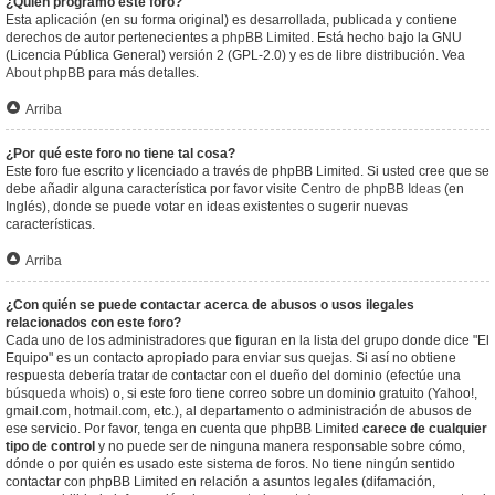
¿Quién programó este foro?
Esta aplicación (en su forma original) es desarrollada, publicada y contiene
derechos de autor pertenecientes a
phpBB Limited
. Está hecho bajo la GNU
(Licencia Pública General) versión 2 (GPL-2.0) y es de libre distribución. Vea
About phpBB
para más detalles.
Arriba
¿Por qué este foro no tiene tal cosa?
Este foro fue escrito y licenciado a través de phpBB Limited. Si usted cree que se
debe añadir alguna característica por favor visite
Centro de phpBB Ideas
(en
Inglés), donde se puede votar en ideas existentes o sugerir nuevas
características.
Arriba
¿Con quién se puede contactar acerca de abusos o usos ilegales
relacionados con este foro?
Cada uno de los administradores que figuran en la lista del grupo donde dice "El
Equipo" es un contacto apropiado para enviar sus quejas. Si así no obtiene
respuesta debería tratar de contactar con el dueño del dominio (efectúe una
búsqueda whois
) o, si este foro tiene correo sobre un dominio gratuito (Yahoo!,
gmail.com, hotmail.com, etc.), al departamento o administración de abusos de
ese servicio. Por favor, tenga en cuenta que phpBB Limited
carece de cualquier
tipo de control
y no puede ser de ninguna manera responsable sobre cómo,
dónde o por quién es usado este sistema de foros. No tiene ningún sentido
contactar con phpBB Limited en relación a asuntos legales (difamación,