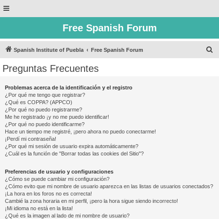
Free Spanish Forum
B
Spanish Institute of Puebla
Free Spanish Forum
u
Preguntas Frecuentes
s
c
Problemas acerca de la identificación y el registro
¿Por qué me tengo que registrar?
a
¿Qué es COPPA? (APPCO)
r
¿Por qué no puedo registrarme?
Me he registrado ¡y no me puedo identificar!
¿Por qué no puedo identificarme?
Hace un tiempo me registré, ¡pero ahora no puedo conectarme!
¡Perdí mi contraseña!
¿Por qué mi sesión de usuario expira automáticamente?
¿Cuál es la función de "Borrar todas las cookies del Sitio"?
Preferencias de usuario y configuraciones
¿Cómo se puede cambiar mi configuración?
¿Cómo evito que mi nombre de usuario aparezca en las listas de usuarios conectados?
¡La hora en los foros no es correcta!
Cambié la zona horaria en mi perfil, ¡pero la hora sigue siendo incorrecto!
¡Mi idioma no está en la lista!
¿Qué es la imagen al lado de mi nombre de usuario?