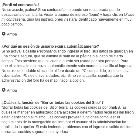
¡Perdí mi contraseña!
No se asuste, ¡calma! Si su contraseña no puede ser recuperada puede
desactivarla o cambiarla. Visite la página de ingreso (login) y haga clic en
Olvidé
mi contraseña
. Siga las instrucciones y estará identificado nuevamente en muy
poco tiempo.
Arriba
¿Por qué mi sesión de usuario expira automáticamente?
Si no activa la casilla
Recordar
cuando ingresa al foro, sus datos se guardan en
una cookie segura, que se elimina al salir de la página o al cabo de cierto
tiempo. Esto previene que su cuenta pueda ser usada por otra persona. Para
que el sistema le reconozca automáticamente solo marque la casilla al ingresar.
No es recomendable si accede al foro desde un PC compartido, e.j. biblioteca,
cyber-cafés, PCs de universidades, etc. Si no ve la casilla, significa que la
administración del foro ha deshabilitado la opción.
Arriba
¿Cuál es la función de "Borrar todas las cookies del Sitio"?
"Borrar todas las cookies del Sitio" borra las cookies creadas por phpBB, las
cuales le mantienen autorizado para acceder a determinados recursos del foro y
estar identificado al mismo. Las cookies proveen funciones como leer el
seguimiento de la navegación del foro por el usuario si la administración ha
habilitado la opción. Si está teniendo problemas con el ingreso o salida del foro,
borrar las cookies seguramente ayudará.