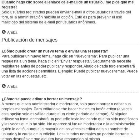
Cuando hago clic sobre el enlace de e-mail de un usuario, ¡me pide que me
registre!
Solo usuarios registrados pueden enviar e-mail a otros usuarios a través del
foro, si la administración habilita la opción. Esto es para prevenir el uso
malicioso del sistema de e-mail por usuarios anónimos.
Arriba
Publicación de mensajes
¿Cómo puedo crear un nuevo tema o enviar una respuesta?
Para publicar un nuevo tema, haga clic en "Nuevo tema". Para publicar una
respuesta a un tema, haga clic en "Enviar respuesta". Seguramente necesite
registrarse antes de poder publicar y responder. Abajo de cada foro encontrará
una lista de acciones permitidas. Ejemplo: Puede publicar nuevos temas, Puede
votar en las encuestas, etc.
Arriba
¿Cómo se puede editar o borrar un mensaje?
A menos que sea administrador o moderador, solo puede borrar o editar sus
propios mensajes. Para editarlos debe hacer clic en en botón
editar
(a veces
esta opción solo es válida durante un cierto periodo de tiempo). Si alguien
editase su tema, encontrará un pequeño texto indicando que ha sido modificado
y las veces que lo ha sido. No aparece si fue un moderador o la administración
quién lo editó, aunque la mayoría de las veces el editor deja su nombre de
usuario y la causa de la edición. Los usuarios normales no podrán borrar sus
temas después de que alguien haya respondido al mismo.