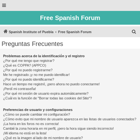
Free Spanish Forum
B
Spanish Institute of Puebla
Free Spanish Forum
u
Preguntas Frecuentes
s
c
Problemas acerca de la identificación y el registro
¿Por qué me tengo que registrar?
a
¿Qué es COPPA? (APPCO)
r
¿Por qué no puedo registrarme?
Me he registrado ¡y no me puedo identificar!
¿Por qué no puedo identificarme?
Hace un tiempo me registré, ¡pero ahora no puedo conectarme!
¡Perdí mi contraseña!
¿Por qué mi sesión de usuario expira automáticamente?
¿Cuál es la función de "Borrar todas las cookies del Sitio"?
Preferencias de usuario y configuraciones
¿Cómo se puede cambiar mi configuración?
¿Cómo evito que mi nombre de usuario aparezca en las listas de usuarios conectados?
¡La hora en los foros no es correcta!
Cambié la zona horaria en mi perfil, ¡pero la hora sigue siendo incorrecto!
¡Mi idioma no está en la lista!
¿Qué es la imagen al lado de mi nombre de usuario?