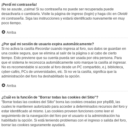
¡Perdí mi contraseña!
No se asuste, ¡calma! Si su contraseña no puede ser recuperada puede
desactivarla o cambiarla. Visite la página de ingreso (login) y haga clic en
Olvidé
mi contraseña
. Siga las instrucciones y estará identificado nuevamente en muy
poco tiempo.
Arriba
¿Por qué mi sesión de usuario expira automáticamente?
Si no activa la casilla
Recordar
cuando ingresa al foro, sus datos se guardan en
una cookie segura, que se elimina al salir de la página o al cabo de cierto
tiempo. Esto previene que su cuenta pueda ser usada por otra persona. Para
que el sistema le reconozca automáticamente solo marque la casilla al ingresar.
No es recomendable si accede al foro desde un PC compartido, e.j. biblioteca,
cyber-cafés, PCs de universidades, etc. Si no ve la casilla, significa que la
administración del foro ha deshabilitado la opción.
Arriba
¿Cuál es la función de "Borrar todas las cookies del Sitio"?
"Borrar todas las cookies del Sitio" borra las cookies creadas por phpBB, las
cuales le mantienen autorizado para acceder a determinados recursos del foro y
estar identificado al mismo. Las cookies proveen funciones como leer el
seguimiento de la navegación del foro por el usuario si la administración ha
habilitado la opción. Si está teniendo problemas con el ingreso o salida del foro,
borrar las cookies seguramente ayudará.