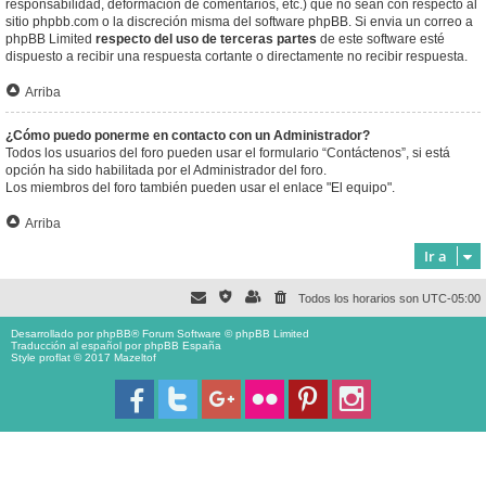
responsabilidad, deformación de comentarios, etc.) que no sean con respecto al
sitio phpbb.com o la discreción misma del software phpBB. Si envia un correo a
phpBB Limited
respecto del uso de terceras partes
de este software esté
dispuesto a recibir una respuesta cortante o directamente no recibir respuesta.
Arriba
¿Cómo puedo ponerme en contacto con un Administrador?
Todos los usuarios del foro pueden usar el formulario “Contáctenos”, si está
opción ha sido habilitada por el Administrador del foro.
Los miembros del foro también pueden usar el enlace "El equipo".
Arriba
Ir a
Todos los horarios son
UTC-05:00
Desarrollado por
phpBB
® Forum Software © phpBB Limited
Traducción al español por
phpBB España
Style proflat © 2017
Mazeltof