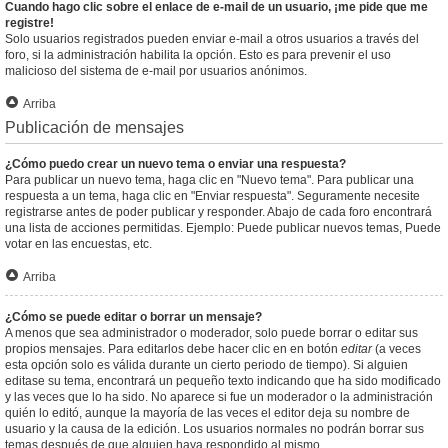
Cuando hago clic sobre el enlace de e-mail de un usuario, ¡me pide que me
registre!
Solo usuarios registrados pueden enviar e-mail a otros usuarios a través del
foro, si la administración habilita la opción. Esto es para prevenir el uso
malicioso del sistema de e-mail por usuarios anónimos.
Arriba
Publicación de mensajes
¿Cómo puedo crear un nuevo tema o enviar una respuesta?
Para publicar un nuevo tema, haga clic en "Nuevo tema". Para publicar una
respuesta a un tema, haga clic en "Enviar respuesta". Seguramente necesite
registrarse antes de poder publicar y responder. Abajo de cada foro encontrará
una lista de acciones permitidas. Ejemplo: Puede publicar nuevos temas, Puede
votar en las encuestas, etc.
Arriba
¿Cómo se puede editar o borrar un mensaje?
A menos que sea administrador o moderador, solo puede borrar o editar sus
propios mensajes. Para editarlos debe hacer clic en en botón
editar
(a veces
esta opción solo es válida durante un cierto periodo de tiempo). Si alguien
editase su tema, encontrará un pequeño texto indicando que ha sido modificado
y las veces que lo ha sido. No aparece si fue un moderador o la administración
quién lo editó, aunque la mayoría de las veces el editor deja su nombre de
usuario y la causa de la edición. Los usuarios normales no podrán borrar sus
temas después de que alguien haya respondido al mismo.