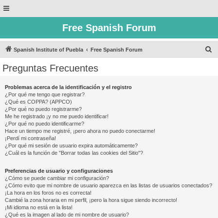
Free Spanish Forum
B
Spanish Institute of Puebla
Free Spanish Forum
u
Preguntas Frecuentes
s
c
Problemas acerca de la identificación y el registro
¿Por qué me tengo que registrar?
a
¿Qué es COPPA? (APPCO)
r
¿Por qué no puedo registrarme?
Me he registrado ¡y no me puedo identificar!
¿Por qué no puedo identificarme?
Hace un tiempo me registré, ¡pero ahora no puedo conectarme!
¡Perdí mi contraseña!
¿Por qué mi sesión de usuario expira automáticamente?
¿Cuál es la función de "Borrar todas las cookies del Sitio"?
Preferencias de usuario y configuraciones
¿Cómo se puede cambiar mi configuración?
¿Cómo evito que mi nombre de usuario aparezca en las listas de usuarios conectados?
¡La hora en los foros no es correcta!
Cambié la zona horaria en mi perfil, ¡pero la hora sigue siendo incorrecto!
¡Mi idioma no está en la lista!
¿Qué es la imagen al lado de mi nombre de usuario?