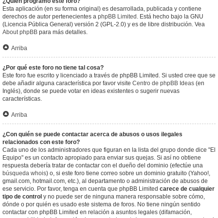
¿Quién programó este foro?
Esta aplicación (en su forma original) es desarrollada, publicada y contiene
derechos de autor pertenecientes a
phpBB Limited
. Está hecho bajo la GNU
(Licencia Pública General) versión 2 (GPL-2.0) y es de libre distribución. Vea
About phpBB
para más detalles.
Arriba
¿Por qué este foro no tiene tal cosa?
Este foro fue escrito y licenciado a través de phpBB Limited. Si usted cree que se
debe añadir alguna característica por favor visite
Centro de phpBB Ideas
(en
Inglés), donde se puede votar en ideas existentes o sugerir nuevas
características.
Arriba
¿Con quién se puede contactar acerca de abusos o usos ilegales
relacionados con este foro?
Cada uno de los administradores que figuran en la lista del grupo donde dice "El
Equipo" es un contacto apropiado para enviar sus quejas. Si así no obtiene
respuesta debería tratar de contactar con el dueño del dominio (efectúe una
búsqueda whois
) o, si este foro tiene correo sobre un dominio gratuito (Yahoo!,
gmail.com, hotmail.com, etc.), al departamento o administración de abusos de
ese servicio. Por favor, tenga en cuenta que phpBB Limited
carece de cualquier
tipo de control
y no puede ser de ninguna manera responsable sobre cómo,
dónde o por quién es usado este sistema de foros. No tiene ningún sentido
contactar con phpBB Limited en relación a asuntos legales (difamación,