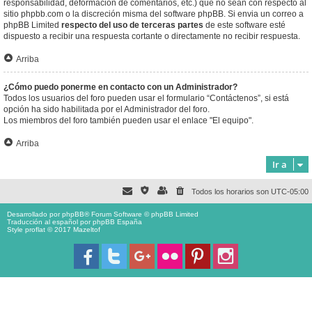
responsabilidad, deformación de comentarios, etc.) que no sean con respecto al
sitio phpbb.com o la discreción misma del software phpBB. Si envia un correo a
phpBB Limited
respecto del uso de terceras partes
de este software esté
dispuesto a recibir una respuesta cortante o directamente no recibir respuesta.
Arriba
¿Cómo puedo ponerme en contacto con un Administrador?
Todos los usuarios del foro pueden usar el formulario “Contáctenos”, si está
opción ha sido habilitada por el Administrador del foro.
Los miembros del foro también pueden usar el enlace "El equipo".
Arriba
Ir a
Todos los horarios son
UTC-05:00
Desarrollado por
phpBB
® Forum Software © phpBB Limited
Traducción al español por
phpBB España
Style proflat © 2017
Mazeltof