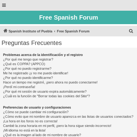
Free Spanish Forum
B
Spanish Institute of Puebla
Free Spanish Forum
u
Preguntas Frecuentes
s
c
Problemas acerca de la identificación y el registro
¿Por qué me tengo que registrar?
a
¿Qué es COPPA? (APPCO)
r
¿Por qué no puedo registrarme?
Me he registrado ¡y no me puedo identificar!
¿Por qué no puedo identificarme?
Hace un tiempo me registré, ¡pero ahora no puedo conectarme!
¡Perdí mi contraseña!
¿Por qué mi sesión de usuario expira automáticamente?
¿Cuál es la función de "Borrar todas las cookies del Sitio"?
Preferencias de usuario y configuraciones
¿Cómo se puede cambiar mi configuración?
¿Cómo evito que mi nombre de usuario aparezca en las listas de usuarios conectados?
¡La hora en los foros no es correcta!
Cambié la zona horaria en mi perfil, ¡pero la hora sigue siendo incorrecto!
¡Mi idioma no está en la lista!
¿Qué es la imagen al lado de mi nombre de usuario?