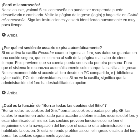
¡Perdí mi contraseña!
No se asuste, ¡calma! Si su contraseña no puede ser recuperada puede
desactivarla o cambiarla. Visite la página de ingreso (login) y haga clic en
Olvidé
mi contraseña
. Siga las instrucciones y estará identificado nuevamente en muy
poco tiempo.
Arriba
¿Por qué mi sesión de usuario expira automáticamente?
Si no activa la casilla
Recordar
cuando ingresa al foro, sus datos se guardan en
una cookie segura, que se elimina al salir de la página o al cabo de cierto
tiempo. Esto previene que su cuenta pueda ser usada por otra persona. Para
que el sistema le reconozca automáticamente solo marque la casilla al ingresar.
No es recomendable si accede al foro desde un PC compartido, e.j. biblioteca,
cyber-cafés, PCs de universidades, etc. Si no ve la casilla, significa que la
administración del foro ha deshabilitado la opción.
Arriba
¿Cuál es la función de "Borrar todas las cookies del Sitio"?
"Borrar todas las cookies del Sitio" borra las cookies creadas por phpBB, las
cuales le mantienen autorizado para acceder a determinados recursos del foro y
estar identificado al mismo. Las cookies proveen funciones como leer el
seguimiento de la navegación del foro por el usuario si la administración ha
habilitado la opción. Si está teniendo problemas con el ingreso o salida del foro,
borrar las cookies seguramente ayudará.