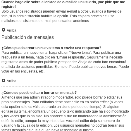
Cuando hago clic sobre el enlace de e-mail de un usuario, ¡me pide que me
registre!
Solo usuarios registrados pueden enviar e-mail a otros usuarios a través del
foro, si la administración habilita la opción. Esto es para prevenir el uso
malicioso del sistema de e-mail por usuarios anónimos.
Arriba
Publicación de mensajes
¿Cómo puedo crear un nuevo tema o enviar una respuesta?
Para publicar un nuevo tema, haga clic en "Nuevo tema". Para publicar una
respuesta a un tema, haga clic en "Enviar respuesta". Seguramente necesite
registrarse antes de poder publicar y responder. Abajo de cada foro encontrará
una lista de acciones permitidas. Ejemplo: Puede publicar nuevos temas, Puede
votar en las encuestas, etc.
Arriba
¿Cómo se puede editar o borrar un mensaje?
A menos que sea administrador o moderador, solo puede borrar o editar sus
propios mensajes. Para editarlos debe hacer clic en en botón
editar
(a veces
esta opción solo es válida durante un cierto periodo de tiempo). Si alguien
editase su tema, encontrará un pequeño texto indicando que ha sido modificado
y las veces que lo ha sido. No aparece si fue un moderador o la administración
quién lo editó, aunque la mayoría de las veces el editor deja su nombre de
usuario y la causa de la edición. Los usuarios normales no podrán borrar sus
temas después de que alguien haya respondido al mismo.