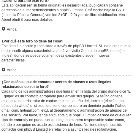
¿Quién programó este foro?
Esta aplicación (en su forma original) es desarrollada, publicada y contiene
derechos de autor pertenecientes a
phpBB Limited
. Está hecho bajo la GNU
(Licencia Pública General) versión 2 (GPL-2.0) y es de libre distribución. Vea
About phpBB
para más detalles.
Arriba
¿Por qué este foro no tiene tal cosa?
Este foro fue escrito y licenciado a través de phpBB Limited. Si usted cree que se
debe añadir alguna característica por favor visite
Centro de phpBB Ideas
(en
Inglés), donde se puede votar en ideas existentes o sugerir nuevas
características.
Arriba
¿Con quién se puede contactar acerca de abusos o usos ilegales
relacionados con este foro?
Cada uno de los administradores que figuran en la lista del grupo donde dice "El
Equipo" es un contacto apropiado para enviar sus quejas. Si así no obtiene
respuesta debería tratar de contactar con el dueño del dominio (efectúe una
búsqueda whois
) o, si este foro tiene correo sobre un dominio gratuito (Yahoo!,
gmail.com, hotmail.com, etc.), al departamento o administración de abusos de
ese servicio. Por favor, tenga en cuenta que phpBB Limited
carece de cualquier
tipo de control
y no puede ser de ninguna manera responsable sobre cómo,
dónde o por quién es usado este sistema de foros. No tiene ningún sentido
contactar con phpBB Limited en relación a asuntos legales (difamación,