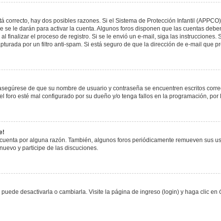
á correcto, hay dos posibles razones. Si el Sistema de Protección Infantil (APPCO)
 se le darán para activar la cuenta. Algunos foros disponen que las cuentas deben
al finalizar el proceso de registro. Si se le envió un e-mail, siga las instrucciones
apturada por un filtro anti-spam. Si está seguro de que la dirección de e-mail que 
, asegúrese de que su nombre de usuario y contraseña se encuentren escritos corr
 foro esté mal configurado por su dueño y/o tenga fallos en la programación, por 
e!
 cuenta por alguna razón. También, algunos foros periódicamente remueven sus us
 nuevo y participe de las discuciones.
uede desactivarla o cambiarla. Visite la página de ingreso (login) y haga clic en