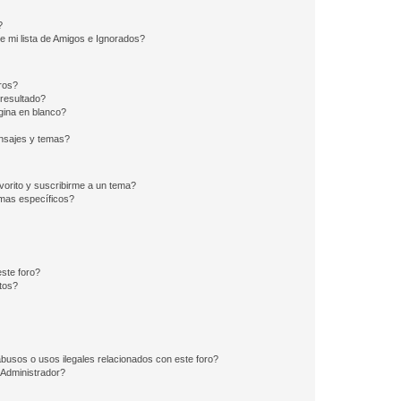
?
e mi lista de Amigos e Ignorados?
ros?
resultado?
ina en blanco?
nsajes y temas?
vorito y suscribirme a un tema?
emas específicos?
ste foro?
tos?
busos o usos ilegales relacionados con este foro?
Administrador?