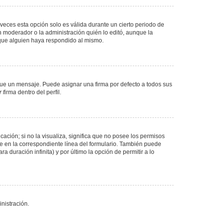
veces esta opción solo es válida durante un cierto periodo de
n moderador o la administración quién lo editó, aunque la
 que alguien haya respondido al mismo.
e un mensaje. Puede asignar una firma por defecto a todos sus
 firma
dentro del perfil.
ación; si no la visualiza, significa que no posee los permisos
e en la correspondiente línea del formulario. También puede
 duración infinita) y por último la opción de permitir a lo
nistración.