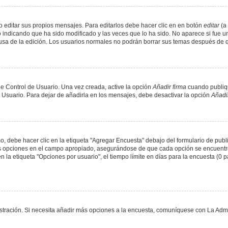
 editar sus propios mensajes. Para editarlos debe hacer clic en en botón
editar
(a 
 indicando que ha sido modificado y las veces que lo ha sido. No aparece si fue u
causa de la edición. Los usuarios normales no podrán borrar sus temas después de
e Control de Usuario. Una vez creada, active la opción
Añadir firma
cuando publiqu
e Usuario. Para dejar de añadirla en los mensajes, debe desactivar la opción
Añadir
 debe hacer clic en la etiqueta "Agregar Encuesta" debajo del formulario de public
dos opciones en el campo apropiado, asegurándose de que cada opción se encuentr
a etiqueta "Opciones por usuario", el tiempo límite en días para la encuesta (0 para
nistración. Si necesita añadir más opciones a la encuesta, comuníquese con La Admi