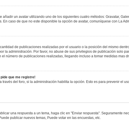
e añadir un avatar utilizando uno de los siguientes cuatro métodos: Gravatar, Gale
 En caso de que no este disponible la opción de avatar, comuníquese con La Admi
antidad de publicaciones realizadas por el usuario o la posición del mismo dentro 
 la administración. Por favor, no abuse de sus privilegios de publicación solo pa
n el número de publicaciones realizadas, llegando incluso a tomar medidas mas drá
 pide que me registre!
 través del foro, si la administración habilita la opción. Esto es para prevenir el 
blicar una respuesta a un tema, haga clic en "Enviar respuesta". Seguramente nece
 Puede publicar nuevos temas, Puede votar en las encuestas, etc.