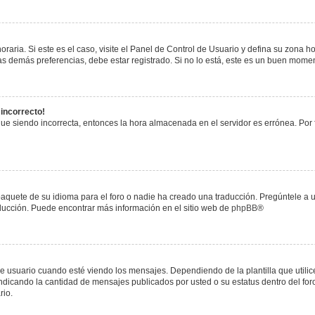
raria. Si este es el caso, visite el Panel de Control de Usuario y defina su zona h
s demás preferencias, debe estar registrado. Si no lo está, este es un buen mome
 incorrecto!
igue siendo incorrecta, entonces la hora almacenada en el servidor es errónea. Por
paquete de su idioma para el foro o nadie ha creado una traducción. Pregúntele a u
raducción. Puede encontrar más información en el sitio web de
phpBB
®
uario cuando esté viendo los mensajes. Dependiendo de la plantilla que utilice el
 indicando la cantidad de mensajes publicados por usted o su estatus dentro del 
rio.