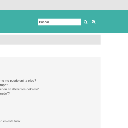
Buscar
Búsqueda avanza
mo me puedo unir a ellos?
Grupo?
ecen en diferentes colores?
inado"?
n en este foro!