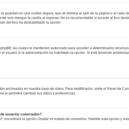
 se guardan en una cookie segura, que se elimina al salir de la página o al cabo 
te solo marque la casilla al ingresar. No es recomendable si accede al foro desde
ación del foro ha deshabilitado la opción.
or phpBB, las cuales le mantienen autorizado para acceder a determinados recursos 
el usuario si la administración ha habilitado la opción. Si está teniendo problemas
stán archivados en nuestra base de datos. Para modificarlos, visite el Panel de Co
ema le permitirá cambiar sus datos y preferencias.
s de usuarios conectados?
s", encontrará la opción
Ocultar mi estado de conexións
. Habilite esta opción y s