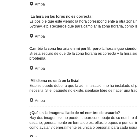
Arriba
¡La hora en los foros no es correcta!
Es posible que esté viendo la hora correspondiente a otra zona ho
Sydney, etc. Recuerde que para cambiar la zona horaria, como la
Arriba
Cambié la zona horaria en mi perfil, ¡pero la hora sigue siendo
Si está seguro de que de la zona horaria es correcta y la hora s
problema.
Arriba
¡Mi idioma no está en la lista!
Esto se puede deber a que la administración no ha instalado el 
necesita. Si el paquete no existe, siéntase libre de hacer una t
Arriba
¿Qué es la imagen al lado de mi nombre de usuario?
Hay dos imágenes que pueden aparecer debajo de su nombre de us
usuario, generalmente en forma de estrellas, bloques o puntos,
como avatar y generalmente es única o personal para cada usua