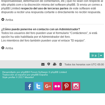
responsabilidad, deformación de comentarios, etc.) que no sean con respecto al
sitio phpbb.com o la discreción misma del software phpBB. Si envia un correo a
phpBB Limited
respecto del uso de terceras partes
de este software esté
dispuesto a recibir una respuesta cortante o directamente no recibir respuesta.
Arriba
¿Cómo puedo ponerme en contacto con un Administrador?
Todos los usuarios del foro pueden usar el formulario “Contáctenos”, si está
opción ha sido habilitada por el Administrador del foro.
Los miembros del foro también pueden usar el enlace "El equipo".
Arriba
Ir a
Todos los horarios son
UTC-05:00
Desarrollado por
phpBB
® Forum Software © phpBB Limited
Traducción al español por
phpBB España
Style proflat © 2017
Mazeltof