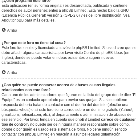
¿Quién programó este foro?
Esta aplicación (en su forma original) es desarrollada, publicada y contiene
derechos de autor pertenecientes a
phpBB Limited
. Está hecho bajo la GNU
(Licencia Pública General) versión 2 (GPL-2.0) y es de libre distribución. Vea
About phpBB
para más detalles.
Arriba
¿Por qué este foro no tiene tal cosa?
Este foro fue escrito y licenciado a través de phpBB Limited. Si usted cree que se
debe añadir alguna característica por favor visite
Centro de phpBB Ideas
(en
Inglés), donde se puede votar en ideas existentes o sugerir nuevas
características.
Arriba
¿Con quién se puede contactar acerca de abusos o usos ilegales
relacionados con este foro?
Cada uno de los administradores que figuran en la lista del grupo donde dice "El
Equipo" es un contacto apropiado para enviar sus quejas. Si así no obtiene
respuesta debería tratar de contactar con el dueño del dominio (efectúe una
búsqueda whois
) o, si este foro tiene correo sobre un dominio gratuito (Yahoo!,
gmail.com, hotmail.com, etc.), al departamento o administración de abusos de
ese servicio. Por favor, tenga en cuenta que phpBB Limited
carece de cualquier
tipo de control
y no puede ser de ninguna manera responsable sobre cómo,
dónde o por quién es usado este sistema de foros. No tiene ningún sentido
contactar con phpBB Limited en relación a asuntos legales (difamación,