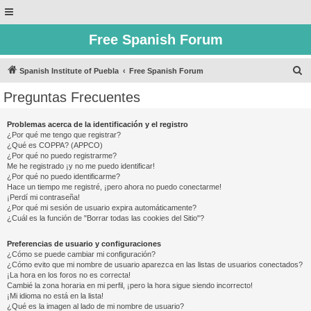
Free Spanish Forum
B
Spanish Institute of Puebla
Free Spanish Forum
u
Preguntas Frecuentes
s
c
Problemas acerca de la identificación y el registro
¿Por qué me tengo que registrar?
a
¿Qué es COPPA? (APPCO)
r
¿Por qué no puedo registrarme?
Me he registrado ¡y no me puedo identificar!
¿Por qué no puedo identificarme?
Hace un tiempo me registré, ¡pero ahora no puedo conectarme!
¡Perdí mi contraseña!
¿Por qué mi sesión de usuario expira automáticamente?
¿Cuál es la función de "Borrar todas las cookies del Sitio"?
Preferencias de usuario y configuraciones
¿Cómo se puede cambiar mi configuración?
¿Cómo evito que mi nombre de usuario aparezca en las listas de usuarios conectados?
¡La hora en los foros no es correcta!
Cambié la zona horaria en mi perfil, ¡pero la hora sigue siendo incorrecto!
¡Mi idioma no está en la lista!
¿Qué es la imagen al lado de mi nombre de usuario?