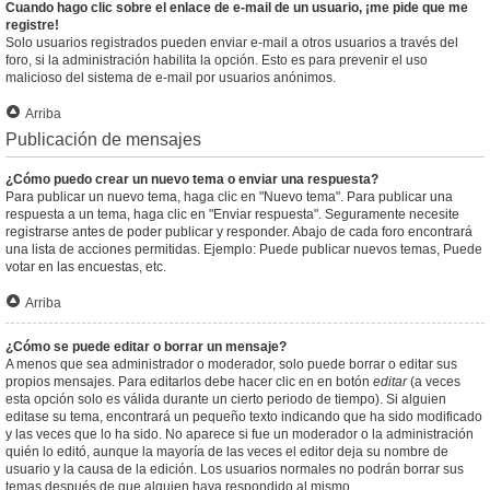
Cuando hago clic sobre el enlace de e-mail de un usuario, ¡me pide que me
registre!
Solo usuarios registrados pueden enviar e-mail a otros usuarios a través del
foro, si la administración habilita la opción. Esto es para prevenir el uso
malicioso del sistema de e-mail por usuarios anónimos.
Arriba
Publicación de mensajes
¿Cómo puedo crear un nuevo tema o enviar una respuesta?
Para publicar un nuevo tema, haga clic en "Nuevo tema". Para publicar una
respuesta a un tema, haga clic en "Enviar respuesta". Seguramente necesite
registrarse antes de poder publicar y responder. Abajo de cada foro encontrará
una lista de acciones permitidas. Ejemplo: Puede publicar nuevos temas, Puede
votar en las encuestas, etc.
Arriba
¿Cómo se puede editar o borrar un mensaje?
A menos que sea administrador o moderador, solo puede borrar o editar sus
propios mensajes. Para editarlos debe hacer clic en en botón
editar
(a veces
esta opción solo es válida durante un cierto periodo de tiempo). Si alguien
editase su tema, encontrará un pequeño texto indicando que ha sido modificado
y las veces que lo ha sido. No aparece si fue un moderador o la administración
quién lo editó, aunque la mayoría de las veces el editor deja su nombre de
usuario y la causa de la edición. Los usuarios normales no podrán borrar sus
temas después de que alguien haya respondido al mismo.