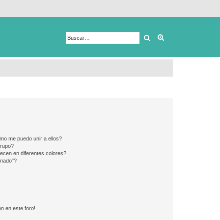
Buscar
Búsqueda avanza
mo me puedo unir a ellos?
Grupo?
ecen en diferentes colores?
inado"?
n en este foro!