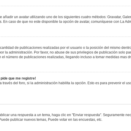
e añadir un avatar utilizando uno de los siguientes cuatro métodos: Gravatar, Gale
 En caso de que no este disponible la opción de avatar, comuníquese con La Admi
antidad de publicaciones realizadas por el usuario o la posición del mismo dentro 
 la administración. Por favor, no abuse de sus privilegios de publicación solo pa
n el número de publicaciones realizadas, llegando incluso a tomar medidas mas drá
 pide que me registre!
 través del foro, si la administración habilita la opción. Esto es para prevenir el 
blicar una respuesta a un tema, haga clic en "Enviar respuesta". Seguramente nece
 Puede publicar nuevos temas, Puede votar en las encuestas, etc.