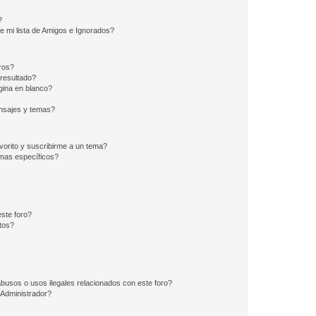
?
e mi lista de Amigos e Ignorados?
ros?
resultado?
ina en blanco?
nsajes y temas?
vorito y suscribirme a un tema?
emas específicos?
ste foro?
tos?
busos o usos ilegales relacionados con este foro?
Administrador?