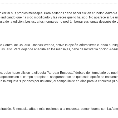
 editar sus propios mensajes. Para editarlos debe hacer clic en en botón
editar
(a 
 indicando que ha sido modificado y las veces que lo ha sido. No aparece si fue u
causa de la edición. Los usuarios normales no podrán borrar sus temas después de
e Control de Usuario. Una vez creada, active la opción
Añadir firma
cuando publiqu
e Usuario. Para dejar de añadirla en los mensajes, debe desactivar la opción
Añadir
 debe hacer clic en la etiqueta "Agregar Encuesta" debajo del formulario de public
dos opciones en el campo apropiado, asegurándose de que cada opción se encuentr
a etiqueta "Opciones por usuario", el tiempo límite en días para la encuesta (0 para
nistración. Si necesita añadir más opciones a la encuesta, comuníquese con La Admi