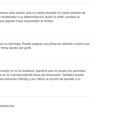
veces esta opción solo es válida durante un cierto periodo de
n moderador o la administración quién lo editó, aunque la
 que alguien haya respondido al mismo.
e un mensaje. Puede asignar una firma por defecto a todos sus
 firma
dentro del perfil.
ación; si no la visualiza, significa que no posee los permisos
e en la correspondiente línea del formulario. También puede
 duración infinita) y por último la opción de permitir a lo
nistración.