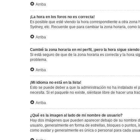
Arriba
¡La hora en los foros no es correcta!
Es posible que esté viendo la hora correspondiente a otra zona ho
Sydney, etc. Recuerde que para cambiar la zona horaria, como la
Arriba
Cambié la zona horaria en mi perfil, ¡pero la hora sigue siendo
Si está seguro de que de la zona horaria es correcta y la hora s
problema.
Arriba
¡Mi idioma no está en la lista!
Esto se puede deber a que la administración no ha instalado el 
necesita. Si el paquete no existe, siéntase libre de hacer una t
Arriba
¿Qué es la imagen al lado de mi nombre de usuario?
Hay dos imágenes que pueden aparecer debajo de su nombre de us
usuario, generalmente en forma de estrellas, bloques o puntos,
como avatar y generalmente es única o personal para cada usua