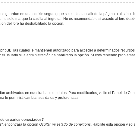
 se guardan en una cookie segura, que se elimina al salir de la página o al cabo 
te solo marque la casilla al ingresar. No es recomendable si accede al foro desde
ación del foro ha deshabilitado la opción.
or phpBB, las cuales le mantienen autorizado para acceder a determinados recursos 
el usuario si la administración ha habilitado la opción. Si está teniendo problemas
stán archivados en nuestra base de datos. Para modificarlos, visite el Panel de Co
ema le permitirá cambiar sus datos y preferencias.
s de usuarios conectados?
s", encontrará la opción
Ocultar mi estado de conexións
. Habilite esta opción y s