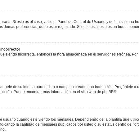
raria. Si este es el caso, visite el Panel de Control de Usuario y defina su zona h
s demás preferencias, debe estar registrado. Si no lo está, este es un buen mome
 incorrecto!
igue siendo incorrecta, entonces la hora almacenada en el servidor es errónea. Por
paquete de su idioma para el foro o nadie ha creado una traducción. Pregúntele a u
raducción. Puede encontrar más información en el sitio web de
phpBB
®
uario cuando esté viendo los mensajes. Dependiendo de la plantilla que utilice el
 indicando la cantidad de mensajes publicados por usted o su estatus dentro del 
rio.