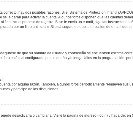
á correcto, hay dos posibles razones. Si el Sistema de Protección Infantil (APPCO)
 se le darán para activar la cuenta. Algunos foros disponen que las cuentas deben
al finalizar el proceso de registro. Si se le envió un e-mail, siga las instrucciones
apturada por un filtro anti-spam. Si está seguro de que la dirección de e-mail que 
, asegúrese de que su nombre de usuario y contraseña se encuentren escritos corr
 foro esté mal configurado por su dueño y/o tenga fallos en la programación, por 
e!
 cuenta por alguna razón. También, algunos foros periódicamente remueven sus us
 nuevo y participe de las discuciones.
uede desactivarla o cambiarla. Visite la página de ingreso (login) y haga clic en