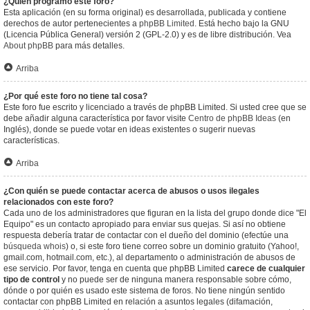
¿Quién programó este foro?
Esta aplicación (en su forma original) es desarrollada, publicada y contiene
derechos de autor pertenecientes a
phpBB Limited
. Está hecho bajo la GNU
(Licencia Pública General) versión 2 (GPL-2.0) y es de libre distribución. Vea
About phpBB
para más detalles.
Arriba
¿Por qué este foro no tiene tal cosa?
Este foro fue escrito y licenciado a través de phpBB Limited. Si usted cree que se
debe añadir alguna característica por favor visite
Centro de phpBB Ideas
(en
Inglés), donde se puede votar en ideas existentes o sugerir nuevas
características.
Arriba
¿Con quién se puede contactar acerca de abusos o usos ilegales
relacionados con este foro?
Cada uno de los administradores que figuran en la lista del grupo donde dice "El
Equipo" es un contacto apropiado para enviar sus quejas. Si así no obtiene
respuesta debería tratar de contactar con el dueño del dominio (efectúe una
búsqueda whois
) o, si este foro tiene correo sobre un dominio gratuito (Yahoo!,
gmail.com, hotmail.com, etc.), al departamento o administración de abusos de
ese servicio. Por favor, tenga en cuenta que phpBB Limited
carece de cualquier
tipo de control
y no puede ser de ninguna manera responsable sobre cómo,
dónde o por quién es usado este sistema de foros. No tiene ningún sentido
contactar con phpBB Limited en relación a asuntos legales (difamación,