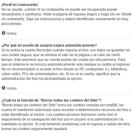
¡Perdí mi contraseña!
No se asuste, ¡calma! Si su contraseña no puede ser recuperada puede
desactivarla o cambiarla. Visite la página de ingreso (login) y haga clic en
Olvidé
mi contraseña
. Siga las instrucciones y estará identificado nuevamente en muy
poco tiempo.
Arriba
¿Por qué mi sesión de usuario expira automáticamente?
Si no activa la casilla
Recordar
cuando ingresa al foro, sus datos se guardan en
una cookie segura, que se elimina al salir de la página o al cabo de cierto
tiempo. Esto previene que su cuenta pueda ser usada por otra persona. Para
que el sistema le reconozca automáticamente solo marque la casilla al ingresar.
No es recomendable si accede al foro desde un PC compartido, e.j. biblioteca,
cyber-cafés, PCs de universidades, etc. Si no ve la casilla, significa que la
administración del foro ha deshabilitado la opción.
Arriba
¿Cuál es la función de "Borrar todas las cookies del Sitio"?
"Borrar todas las cookies del Sitio" borra las cookies creadas por phpBB, las
cuales le mantienen autorizado para acceder a determinados recursos del foro y
estar identificado al mismo. Las cookies proveen funciones como leer el
seguimiento de la navegación del foro por el usuario si la administración ha
habilitado la opción. Si está teniendo problemas con el ingreso o salida del foro,
borrar las cookies seguramente ayudará.