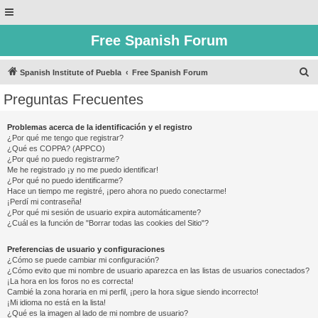
Free Spanish Forum
B
Spanish Institute of Puebla
Free Spanish Forum
u
Preguntas Frecuentes
s
c
Problemas acerca de la identificación y el registro
¿Por qué me tengo que registrar?
a
¿Qué es COPPA? (APPCO)
r
¿Por qué no puedo registrarme?
Me he registrado ¡y no me puedo identificar!
¿Por qué no puedo identificarme?
Hace un tiempo me registré, ¡pero ahora no puedo conectarme!
¡Perdí mi contraseña!
¿Por qué mi sesión de usuario expira automáticamente?
¿Cuál es la función de "Borrar todas las cookies del Sitio"?
Preferencias de usuario y configuraciones
¿Cómo se puede cambiar mi configuración?
¿Cómo evito que mi nombre de usuario aparezca en las listas de usuarios conectados?
¡La hora en los foros no es correcta!
Cambié la zona horaria en mi perfil, ¡pero la hora sigue siendo incorrecto!
¡Mi idioma no está en la lista!
¿Qué es la imagen al lado de mi nombre de usuario?