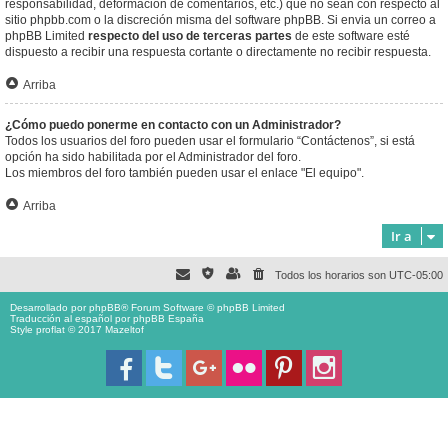
responsabilidad, deformación de comentarios, etc.) que no sean con respecto al
sitio phpbb.com o la discreción misma del software phpBB. Si envia un correo a
phpBB Limited
respecto del uso de terceras partes
de este software esté
dispuesto a recibir una respuesta cortante o directamente no recibir respuesta.
Arriba
¿Cómo puedo ponerme en contacto con un Administrador?
Todos los usuarios del foro pueden usar el formulario “Contáctenos”, si está
opción ha sido habilitada por el Administrador del foro.
Los miembros del foro también pueden usar el enlace "El equipo".
Arriba
Ir a
Todos los horarios son
UTC-05:00
Desarrollado por
phpBB
® Forum Software © phpBB Limited
Traducción al español por
phpBB España
Style proflat © 2017
Mazeltof