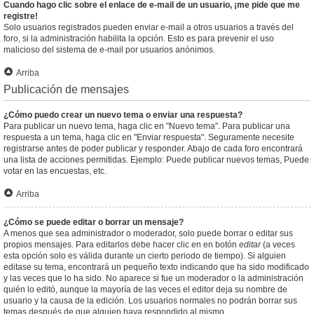
Cuando hago clic sobre el enlace de e-mail de un usuario, ¡me pide que me
registre!
Solo usuarios registrados pueden enviar e-mail a otros usuarios a través del
foro, si la administración habilita la opción. Esto es para prevenir el uso
malicioso del sistema de e-mail por usuarios anónimos.
Arriba
Publicación de mensajes
¿Cómo puedo crear un nuevo tema o enviar una respuesta?
Para publicar un nuevo tema, haga clic en "Nuevo tema". Para publicar una
respuesta a un tema, haga clic en "Enviar respuesta". Seguramente necesite
registrarse antes de poder publicar y responder. Abajo de cada foro encontrará
una lista de acciones permitidas. Ejemplo: Puede publicar nuevos temas, Puede
votar en las encuestas, etc.
Arriba
¿Cómo se puede editar o borrar un mensaje?
A menos que sea administrador o moderador, solo puede borrar o editar sus
propios mensajes. Para editarlos debe hacer clic en en botón
editar
(a veces
esta opción solo es válida durante un cierto periodo de tiempo). Si alguien
editase su tema, encontrará un pequeño texto indicando que ha sido modificado
y las veces que lo ha sido. No aparece si fue un moderador o la administración
quién lo editó, aunque la mayoría de las veces el editor deja su nombre de
usuario y la causa de la edición. Los usuarios normales no podrán borrar sus
temas después de que alguien haya respondido al mismo.