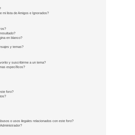
?
e mi lista de Amigos e Ignorados?
ros?
resultado?
ina en blanco?
nsajes y temas?
vorito y suscribirme a un tema?
emas específicos?
ste foro?
tos?
busos o usos ilegales relacionados con este foro?
Administrador?