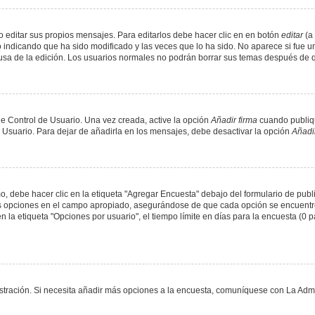
 editar sus propios mensajes. Para editarlos debe hacer clic en en botón
editar
(a 
 indicando que ha sido modificado y las veces que lo ha sido. No aparece si fue u
causa de la edición. Los usuarios normales no podrán borrar sus temas después de
e Control de Usuario. Una vez creada, active la opción
Añadir firma
cuando publiqu
e Usuario. Para dejar de añadirla en los mensajes, debe desactivar la opción
Añadir
 debe hacer clic en la etiqueta "Agregar Encuesta" debajo del formulario de public
dos opciones en el campo apropiado, asegurándose de que cada opción se encuentr
a etiqueta "Opciones por usuario", el tiempo límite en días para la encuesta (0 para
nistración. Si necesita añadir más opciones a la encuesta, comuníquese con La Admi