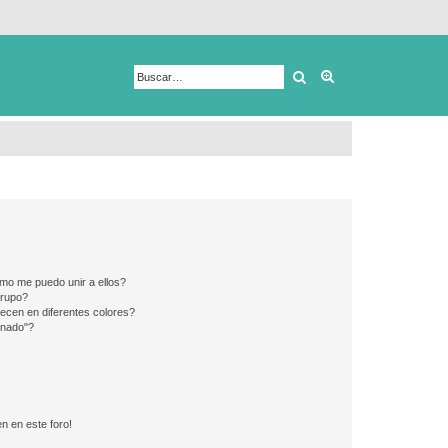
Buscar
Búsqueda avanza
mo me puedo unir a ellos?
Grupo?
ecen en diferentes colores?
inado"?
n en este foro!