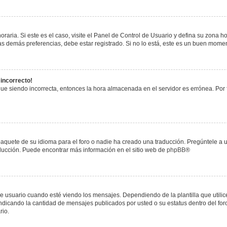
raria. Si este es el caso, visite el Panel de Control de Usuario y defina su zona h
s demás preferencias, debe estar registrado. Si no lo está, este es un buen mome
 incorrecto!
igue siendo incorrecta, entonces la hora almacenada en el servidor es errónea. Por
paquete de su idioma para el foro o nadie ha creado una traducción. Pregúntele a u
raducción. Puede encontrar más información en el sitio web de
phpBB
®
uario cuando esté viendo los mensajes. Dependiendo de la plantilla que utilice el
 indicando la cantidad de mensajes publicados por usted o su estatus dentro del 
rio.