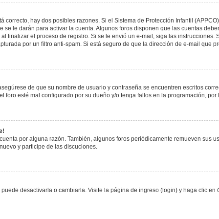
á correcto, hay dos posibles razones. Si el Sistema de Protección Infantil (APPCO)
 se le darán para activar la cuenta. Algunos foros disponen que las cuentas deben
al finalizar el proceso de registro. Si se le envió un e-mail, siga las instrucciones
apturada por un filtro anti-spam. Si está seguro de que la dirección de e-mail que 
, asegúrese de que su nombre de usuario y contraseña se encuentren escritos corr
 foro esté mal configurado por su dueño y/o tenga fallos en la programación, por 
e!
 cuenta por alguna razón. También, algunos foros periódicamente remueven sus us
 nuevo y participe de las discuciones.
uede desactivarla o cambiarla. Visite la página de ingreso (login) y haga clic en