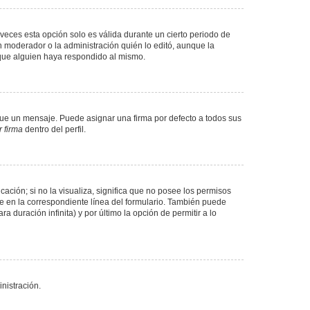
veces esta opción solo es válida durante un cierto periodo de
n moderador o la administración quién lo editó, aunque la
 que alguien haya respondido al mismo.
e un mensaje. Puede asignar una firma por defecto a todos sus
 firma
dentro del perfil.
ación; si no la visualiza, significa que no posee los permisos
e en la correspondiente línea del formulario. También puede
 duración infinita) y por último la opción de permitir a lo
nistración.