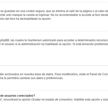
 se guardan en una cookie segura, que se elimina al salir de la página o al cabo 
te solo marque la casilla al ingresar. No es recomendable si accede al foro desde
ación del foro ha deshabilitado la opción.
or phpBB, las cuales le mantienen autorizado para acceder a determinados recursos 
el usuario si la administración ha habilitado la opción. Si está teniendo problemas
stán archivados en nuestra base de datos. Para modificarlos, visite el Panel de Co
ema le permitirá cambiar sus datos y preferencias.
s de usuarios conectados?
s", encontrará la opción
Ocultar mi estado de conexións
. Habilite esta opción y s