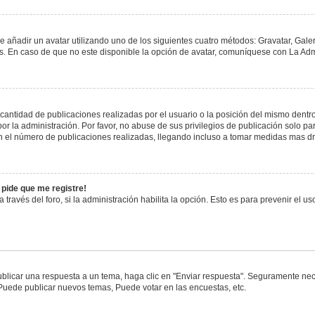
e añadir un avatar utilizando uno de los siguientes cuatro métodos: Gravatar, Gale
 En caso de que no este disponible la opción de avatar, comuníquese con La Admi
antidad de publicaciones realizadas por el usuario o la posición del mismo dentro 
 la administración. Por favor, no abuse de sus privilegios de publicación solo pa
n el número de publicaciones realizadas, llegando incluso a tomar medidas mas drá
 pide que me registre!
 través del foro, si la administración habilita la opción. Esto es para prevenir el 
blicar una respuesta a un tema, haga clic en "Enviar respuesta". Seguramente nece
 Puede publicar nuevos temas, Puede votar en las encuestas, etc.