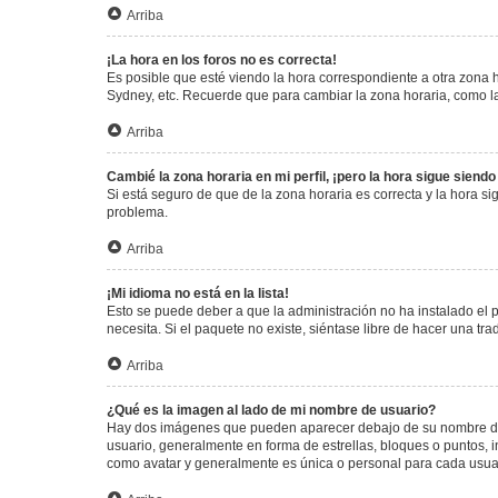
Arriba
¡La hora en los foros no es correcta!
Es posible que esté viendo la hora correspondiente a otra zona ho
Sydney, etc. Recuerde que para cambiar la zona horaria, como la
Arriba
Cambié la zona horaria en mi perfil, ¡pero la hora sigue siendo
Si está seguro de que de la zona horaria es correcta y la hora s
problema.
Arriba
¡Mi idioma no está en la lista!
Esto se puede deber a que la administración no ha instalado el 
necesita. Si el paquete no existe, siéntase libre de hacer una t
Arriba
¿Qué es la imagen al lado de mi nombre de usuario?
Hay dos imágenes que pueden aparecer debajo de su nombre de us
usuario, generalmente en forma de estrellas, bloques o puntos,
como avatar y generalmente es única o personal para cada usua