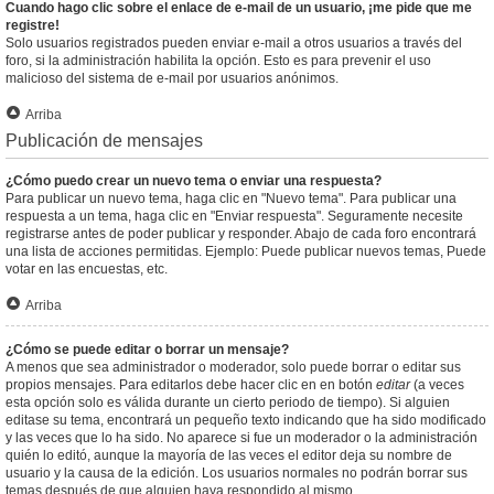
Cuando hago clic sobre el enlace de e-mail de un usuario, ¡me pide que me
registre!
Solo usuarios registrados pueden enviar e-mail a otros usuarios a través del
foro, si la administración habilita la opción. Esto es para prevenir el uso
malicioso del sistema de e-mail por usuarios anónimos.
Arriba
Publicación de mensajes
¿Cómo puedo crear un nuevo tema o enviar una respuesta?
Para publicar un nuevo tema, haga clic en "Nuevo tema". Para publicar una
respuesta a un tema, haga clic en "Enviar respuesta". Seguramente necesite
registrarse antes de poder publicar y responder. Abajo de cada foro encontrará
una lista de acciones permitidas. Ejemplo: Puede publicar nuevos temas, Puede
votar en las encuestas, etc.
Arriba
¿Cómo se puede editar o borrar un mensaje?
A menos que sea administrador o moderador, solo puede borrar o editar sus
propios mensajes. Para editarlos debe hacer clic en en botón
editar
(a veces
esta opción solo es válida durante un cierto periodo de tiempo). Si alguien
editase su tema, encontrará un pequeño texto indicando que ha sido modificado
y las veces que lo ha sido. No aparece si fue un moderador o la administración
quién lo editó, aunque la mayoría de las veces el editor deja su nombre de
usuario y la causa de la edición. Los usuarios normales no podrán borrar sus
temas después de que alguien haya respondido al mismo.