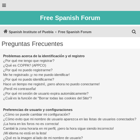
Free Spanish Forum
B
Spanish Institute of Puebla
Free Spanish Forum
u
Preguntas Frecuentes
s
c
Problemas acerca de la identificación y el registro
¿Por qué me tengo que registrar?
a
¿Qué es COPPA? (APPCO)
r
¿Por qué no puedo registrarme?
Me he registrado ¡y no me puedo identificar!
¿Por qué no puedo identificarme?
Hace un tiempo me registré, ¡pero ahora no puedo conectarme!
¡Perdí mi contraseña!
¿Por qué mi sesión de usuario expira automáticamente?
¿Cuál es la función de "Borrar todas las cookies del Sitio"?
Preferencias de usuario y configuraciones
¿Cómo se puede cambiar mi configuración?
¿Cómo evito que mi nombre de usuario aparezca en las listas de usuarios conectados?
¡La hora en los foros no es correcta!
Cambié la zona horaria en mi perfil, ¡pero la hora sigue siendo incorrecto!
¡Mi idioma no está en la lista!
¿Qué es la imagen al lado de mi nombre de usuario?