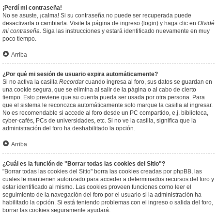
¡Perdí mi contraseña!
No se asuste, ¡calma! Si su contraseña no puede ser recuperada puede
desactivarla o cambiarla. Visite la página de ingreso (login) y haga clic en
Olvidé
mi contraseña
. Siga las instrucciones y estará identificado nuevamente en muy
poco tiempo.
Arriba
¿Por qué mi sesión de usuario expira automáticamente?
Si no activa la casilla
Recordar
cuando ingresa al foro, sus datos se guardan en
una cookie segura, que se elimina al salir de la página o al cabo de cierto
tiempo. Esto previene que su cuenta pueda ser usada por otra persona. Para
que el sistema le reconozca automáticamente solo marque la casilla al ingresar.
No es recomendable si accede al foro desde un PC compartido, e.j. biblioteca,
cyber-cafés, PCs de universidades, etc. Si no ve la casilla, significa que la
administración del foro ha deshabilitado la opción.
Arriba
¿Cuál es la función de "Borrar todas las cookies del Sitio"?
"Borrar todas las cookies del Sitio" borra las cookies creadas por phpBB, las
cuales le mantienen autorizado para acceder a determinados recursos del foro y
estar identificado al mismo. Las cookies proveen funciones como leer el
seguimiento de la navegación del foro por el usuario si la administración ha
habilitado la opción. Si está teniendo problemas con el ingreso o salida del foro,
borrar las cookies seguramente ayudará.