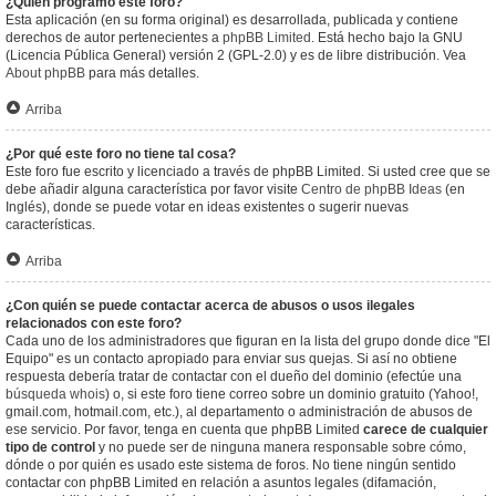
¿Quién programó este foro?
Esta aplicación (en su forma original) es desarrollada, publicada y contiene
derechos de autor pertenecientes a
phpBB Limited
. Está hecho bajo la GNU
(Licencia Pública General) versión 2 (GPL-2.0) y es de libre distribución. Vea
About phpBB
para más detalles.
Arriba
¿Por qué este foro no tiene tal cosa?
Este foro fue escrito y licenciado a través de phpBB Limited. Si usted cree que se
debe añadir alguna característica por favor visite
Centro de phpBB Ideas
(en
Inglés), donde se puede votar en ideas existentes o sugerir nuevas
características.
Arriba
¿Con quién se puede contactar acerca de abusos o usos ilegales
relacionados con este foro?
Cada uno de los administradores que figuran en la lista del grupo donde dice "El
Equipo" es un contacto apropiado para enviar sus quejas. Si así no obtiene
respuesta debería tratar de contactar con el dueño del dominio (efectúe una
búsqueda whois
) o, si este foro tiene correo sobre un dominio gratuito (Yahoo!,
gmail.com, hotmail.com, etc.), al departamento o administración de abusos de
ese servicio. Por favor, tenga en cuenta que phpBB Limited
carece de cualquier
tipo de control
y no puede ser de ninguna manera responsable sobre cómo,
dónde o por quién es usado este sistema de foros. No tiene ningún sentido
contactar con phpBB Limited en relación a asuntos legales (difamación,