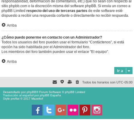
responsabilidad, deformación de comentarios, etc.) que no sean con respecto al
sitio phpbb.com o la discreción misma del software phpBB. Si envia un correo a
phpBB Limited
respecto del uso de terceras partes
de este software esté
dispuesto a recibir una respuesta cortante o directamente no recibir respuesta.
Arriba
¿Cómo puedo ponerme en contacto con un Administrador?
Todos los usuarios del foro pueden usar el formulario “Contáctenos”, si está
opción ha sido habilitada por el Administrador del foro.
Los miembros del foro también pueden usar el enlace "El equipo".
Arriba
Ir a
Todos los horarios son
UTC-05:00
Desarrollado por
phpBB
® Forum Software © phpBB Limited
Traducción al español por
phpBB España
Style proflat © 2017
Mazeltof