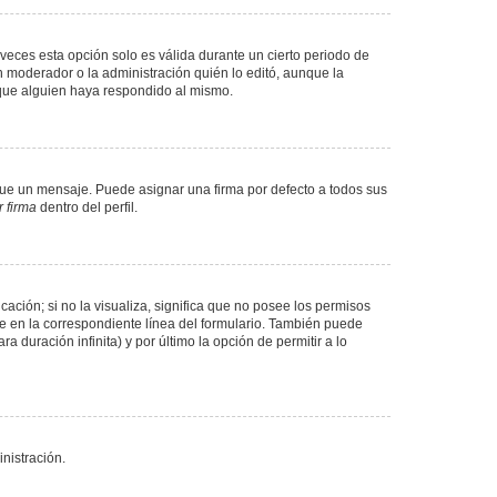
veces esta opción solo es válida durante un cierto periodo de
n moderador o la administración quién lo editó, aunque la
 que alguien haya respondido al mismo.
e un mensaje. Puede asignar una firma por defecto a todos sus
 firma
dentro del perfil.
ación; si no la visualiza, significa que no posee los permisos
e en la correspondiente línea del formulario. También puede
 duración infinita) y por último la opción de permitir a lo
nistración.