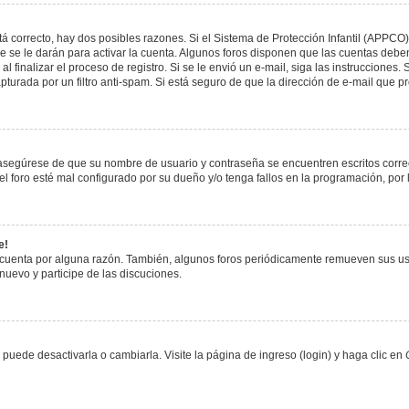
á correcto, hay dos posibles razones. Si el Sistema de Protección Infantil (APPCO)
 se le darán para activar la cuenta. Algunos foros disponen que las cuentas deben
al finalizar el proceso de registro. Si se le envió un e-mail, siga las instrucciones
apturada por un filtro anti-spam. Si está seguro de que la dirección de e-mail que 
, asegúrese de que su nombre de usuario y contraseña se encuentren escritos corr
 foro esté mal configurado por su dueño y/o tenga fallos en la programación, por 
e!
 cuenta por alguna razón. También, algunos foros periódicamente remueven sus us
 nuevo y participe de las discuciones.
uede desactivarla o cambiarla. Visite la página de ingreso (login) y haga clic en