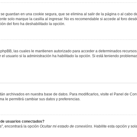
 se guardan en una cookie segura, que se elimina al salir de la página o al cabo 
te solo marque la casilla al ingresar. No es recomendable si accede al foro desde
ación del foro ha deshabilitado la opción.
or phpBB, las cuales le mantienen autorizado para acceder a determinados recursos 
el usuario si la administración ha habilitado la opción. Si está teniendo problemas
stán archivados en nuestra base de datos. Para modificarlos, visite el Panel de Co
ema le permitirá cambiar sus datos y preferencias.
s de usuarios conectados?
s", encontrará la opción
Ocultar mi estado de conexións
. Habilite esta opción y s