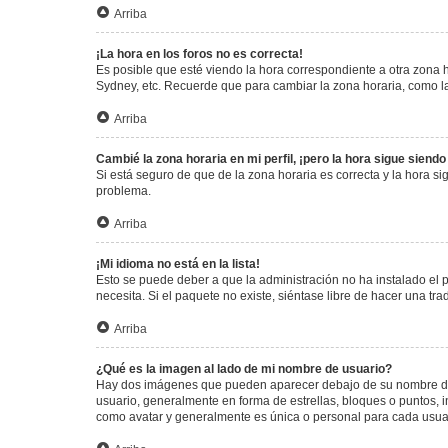
Arriba
¡La hora en los foros no es correcta!
Es posible que esté viendo la hora correspondiente a otra zona ho
Sydney, etc. Recuerde que para cambiar la zona horaria, como la
Arriba
Cambié la zona horaria en mi perfil, ¡pero la hora sigue siendo
Si está seguro de que de la zona horaria es correcta y la hora s
problema.
Arriba
¡Mi idioma no está en la lista!
Esto se puede deber a que la administración no ha instalado el 
necesita. Si el paquete no existe, siéntase libre de hacer una t
Arriba
¿Qué es la imagen al lado de mi nombre de usuario?
Hay dos imágenes que pueden aparecer debajo de su nombre de us
usuario, generalmente en forma de estrellas, bloques o puntos,
como avatar y generalmente es única o personal para cada usua