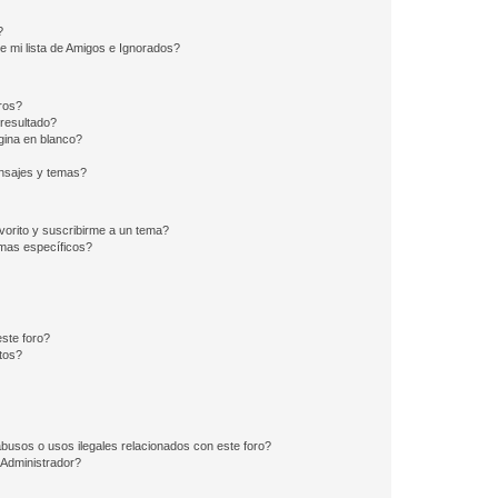
?
e mi lista de Amigos e Ignorados?
ros?
resultado?
ina en blanco?
nsajes y temas?
vorito y suscribirme a un tema?
emas específicos?
ste foro?
tos?
busos o usos ilegales relacionados con este foro?
Administrador?