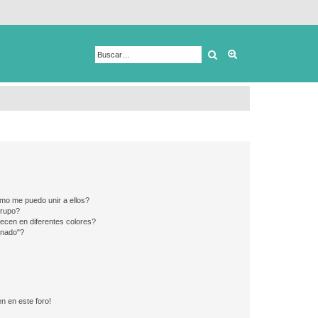
Buscar
Búsqueda avanza
mo me puedo unir a ellos?
Grupo?
ecen en diferentes colores?
inado"?
n en este foro!