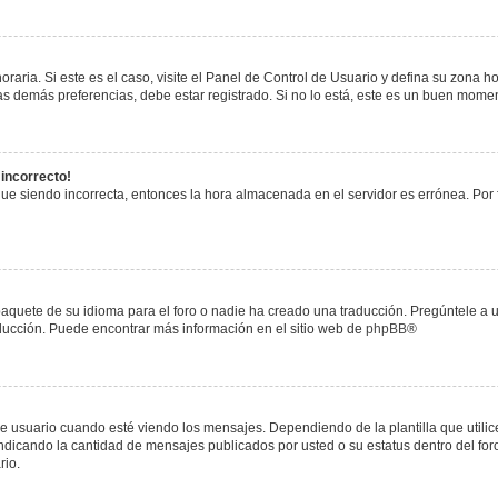
raria. Si este es el caso, visite el Panel de Control de Usuario y defina su zona h
s demás preferencias, debe estar registrado. Si no lo está, este es un buen mome
 incorrecto!
igue siendo incorrecta, entonces la hora almacenada en el servidor es errónea. Por
paquete de su idioma para el foro o nadie ha creado una traducción. Pregúntele a u
raducción. Puede encontrar más información en el sitio web de
phpBB
®
uario cuando esté viendo los mensajes. Dependiendo de la plantilla que utilice el
 indicando la cantidad de mensajes publicados por usted o su estatus dentro del 
rio.