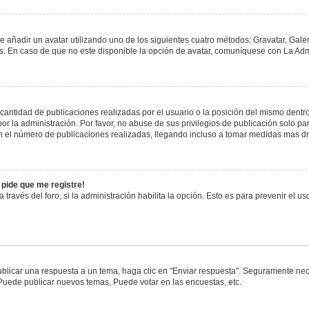
e añadir un avatar utilizando uno de los siguientes cuatro métodos: Gravatar, Gale
 En caso de que no este disponible la opción de avatar, comuníquese con La Admi
antidad de publicaciones realizadas por el usuario o la posición del mismo dentro 
 la administración. Por favor, no abuse de sus privilegios de publicación solo pa
n el número de publicaciones realizadas, llegando incluso a tomar medidas mas drá
 pide que me registre!
 través del foro, si la administración habilita la opción. Esto es para prevenir el 
blicar una respuesta a un tema, haga clic en "Enviar respuesta". Seguramente nece
 Puede publicar nuevos temas, Puede votar en las encuestas, etc.