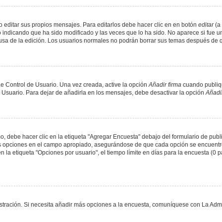
 editar sus propios mensajes. Para editarlos debe hacer clic en en botón
editar
(a 
 indicando que ha sido modificado y las veces que lo ha sido. No aparece si fue u
causa de la edición. Los usuarios normales no podrán borrar sus temas después de
e Control de Usuario. Una vez creada, active la opción
Añadir firma
cuando publiqu
e Usuario. Para dejar de añadirla en los mensajes, debe desactivar la opción
Añadir
 debe hacer clic en la etiqueta "Agregar Encuesta" debajo del formulario de public
dos opciones en el campo apropiado, asegurándose de que cada opción se encuentr
a etiqueta "Opciones por usuario", el tiempo límite en días para la encuesta (0 para
nistración. Si necesita añadir más opciones a la encuesta, comuníquese con La Admi