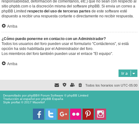
responsabilidad, deformación de comentarios, etc.) que no sean con respecto al
sitio phpbb.com o la discreción misma del software phpBB. Si envia un correo a
phpBB Limited
respecto del uso de terceras partes
de este software esté
dispuesto a recibir una respuesta cortante o directamente no recibir respuesta.
Arriba
¿Cómo puedo ponerme en contacto con un Administrador?
Todos los usuarios del foro pueden usar el formulario “Contáctenos”, si está
opción ha sido habilitada por el Administrador del foro.
Los miembros del foro también pueden usar el enlace "El equipo".
Arriba
Ir a
Todos los horarios son
UTC-05:00
Desarrollado por
phpBB
® Forum Software © phpBB Limited
Traducción al español por
phpBB España
Style proflat © 2017
Mazeltof