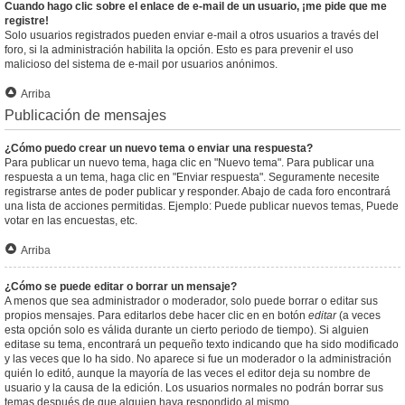
Cuando hago clic sobre el enlace de e-mail de un usuario, ¡me pide que me
registre!
Solo usuarios registrados pueden enviar e-mail a otros usuarios a través del
foro, si la administración habilita la opción. Esto es para prevenir el uso
malicioso del sistema de e-mail por usuarios anónimos.
Arriba
Publicación de mensajes
¿Cómo puedo crear un nuevo tema o enviar una respuesta?
Para publicar un nuevo tema, haga clic en "Nuevo tema". Para publicar una
respuesta a un tema, haga clic en "Enviar respuesta". Seguramente necesite
registrarse antes de poder publicar y responder. Abajo de cada foro encontrará
una lista de acciones permitidas. Ejemplo: Puede publicar nuevos temas, Puede
votar en las encuestas, etc.
Arriba
¿Cómo se puede editar o borrar un mensaje?
A menos que sea administrador o moderador, solo puede borrar o editar sus
propios mensajes. Para editarlos debe hacer clic en en botón
editar
(a veces
esta opción solo es válida durante un cierto periodo de tiempo). Si alguien
editase su tema, encontrará un pequeño texto indicando que ha sido modificado
y las veces que lo ha sido. No aparece si fue un moderador o la administración
quién lo editó, aunque la mayoría de las veces el editor deja su nombre de
usuario y la causa de la edición. Los usuarios normales no podrán borrar sus
temas después de que alguien haya respondido al mismo.