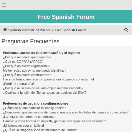
Free Spanish Forum
B
Spanish Institute of Puebla
Free Spanish Forum
u
Preguntas Frecuentes
s
c
Problemas acerca de la identificación y el registro
¿Por qué me tengo que registrar?
a
¿Qué es COPPA? (APPCO)
r
¿Por qué no puedo registrarme?
Me he registrado ¡y no me puedo identificar!
¿Por qué no puedo identificarme?
Hace un tiempo me registré, ¡pero ahora no puedo conectarme!
¡Perdí mi contraseña!
¿Por qué mi sesión de usuario expira automáticamente?
¿Cuál es la función de "Borrar todas las cookies del Sitio"?
Preferencias de usuario y configuraciones
¿Cómo se puede cambiar mi configuración?
¿Cómo evito que mi nombre de usuario aparezca en las listas de usuarios conectados?
¡La hora en los foros no es correcta!
Cambié la zona horaria en mi perfil, ¡pero la hora sigue siendo incorrecto!
¡Mi idioma no está en la lista!
¿Qué es la imagen al lado de mi nombre de usuario?