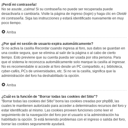
¡Perdí mi contraseña!
No se asuste, ¡calma! Si su contraseña no puede ser recuperada puede
desactivarla o cambiarla. Visite la página de ingreso (login) y haga clic en
Olvidé
mi contraseña
. Siga las instrucciones y estará identificado nuevamente en muy
poco tiempo.
Arriba
¿Por qué mi sesión de usuario expira automáticamente?
Si no activa la casilla
Recordar
cuando ingresa al foro, sus datos se guardan en
una cookie segura, que se elimina al salir de la página o al cabo de cierto
tiempo. Esto previene que su cuenta pueda ser usada por otra persona. Para
que el sistema le reconozca automáticamente solo marque la casilla al ingresar.
No es recomendable si accede al foro desde un PC compartido, e.j. biblioteca,
cyber-cafés, PCs de universidades, etc. Si no ve la casilla, significa que la
administración del foro ha deshabilitado la opción.
Arriba
¿Cuál es la función de "Borrar todas las cookies del Sitio"?
"Borrar todas las cookies del Sitio" borra las cookies creadas por phpBB, las
cuales le mantienen autorizado para acceder a determinados recursos del foro y
estar identificado al mismo. Las cookies proveen funciones como leer el
seguimiento de la navegación del foro por el usuario si la administración ha
habilitado la opción. Si está teniendo problemas con el ingreso o salida del foro,
borrar las cookies seguramente ayudará.