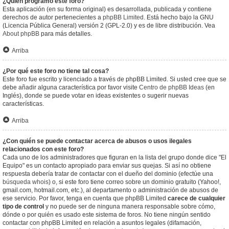
¿Quién programó este foro?
Esta aplicación (en su forma original) es desarrollada, publicada y contiene
derechos de autor pertenecientes a
phpBB Limited
. Está hecho bajo la GNU
(Licencia Pública General) versión 2 (GPL-2.0) y es de libre distribución. Vea
About phpBB
para más detalles.
Arriba
¿Por qué este foro no tiene tal cosa?
Este foro fue escrito y licenciado a través de phpBB Limited. Si usted cree que se
debe añadir alguna característica por favor visite
Centro de phpBB Ideas
(en
Inglés), donde se puede votar en ideas existentes o sugerir nuevas
características.
Arriba
¿Con quién se puede contactar acerca de abusos o usos ilegales
relacionados con este foro?
Cada uno de los administradores que figuran en la lista del grupo donde dice "El
Equipo" es un contacto apropiado para enviar sus quejas. Si así no obtiene
respuesta debería tratar de contactar con el dueño del dominio (efectúe una
búsqueda whois
) o, si este foro tiene correo sobre un dominio gratuito (Yahoo!,
gmail.com, hotmail.com, etc.), al departamento o administración de abusos de
ese servicio. Por favor, tenga en cuenta que phpBB Limited
carece de cualquier
tipo de control
y no puede ser de ninguna manera responsable sobre cómo,
dónde o por quién es usado este sistema de foros. No tiene ningún sentido
contactar con phpBB Limited en relación a asuntos legales (difamación,