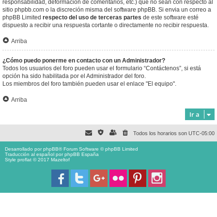
responsabilidad, deformación de comentarios, etc.) que no sean con respecto al
sitio phpbb.com o la discreción misma del software phpBB. Si envia un correo a
phpBB Limited
respecto del uso de terceras partes
de este software esté
dispuesto a recibir una respuesta cortante o directamente no recibir respuesta.
Arriba
¿Cómo puedo ponerme en contacto con un Administrador?
Todos los usuarios del foro pueden usar el formulario “Contáctenos”, si está
opción ha sido habilitada por el Administrador del foro.
Los miembros del foro también pueden usar el enlace "El equipo".
Arriba
Ir a
Todos los horarios son
UTC-05:00
Desarrollado por
phpBB
® Forum Software © phpBB Limited
Traducción al español por
phpBB España
Style proflat © 2017
Mazeltof