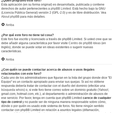
¿Quién programó este foro?
Esta aplicación (en su forma original) es desarrollada, publicada y contiene
derechos de autor pertenecientes a
phpBB Limited
. Está hecho bajo la GNU
(Licencia Pública General) versión 2 (GPL-2.0) y es de libre distribución. Vea
About phpBB
para más detalles.
Arriba
¿Por qué este foro no tiene tal cosa?
Este foro fue escrito y licenciado a través de phpBB Limited. Si usted cree que se
debe añadir alguna característica por favor visite
Centro de phpBB Ideas
(en
Inglés), donde se puede votar en ideas existentes o sugerir nuevas
características.
Arriba
¿Con quién se puede contactar acerca de abusos o usos ilegales
relacionados con este foro?
Cada uno de los administradores que figuran en la lista del grupo donde dice "El
Equipo" es un contacto apropiado para enviar sus quejas. Si así no obtiene
respuesta debería tratar de contactar con el dueño del dominio (efectúe una
búsqueda whois
) o, si este foro tiene correo sobre un dominio gratuito (Yahoo!,
gmail.com, hotmail.com, etc.), al departamento o administración de abusos de
ese servicio. Por favor, tenga en cuenta que phpBB Limited
carece de cualquier
tipo de control
y no puede ser de ninguna manera responsable sobre cómo,
dónde o por quién es usado este sistema de foros. No tiene ningún sentido
contactar con phpBB Limited en relación a asuntos legales (difamación,