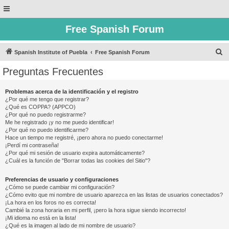
Free Spanish Forum
B
Spanish Institute of Puebla
Free Spanish Forum
u
Preguntas Frecuentes
s
c
Problemas acerca de la identificación y el registro
¿Por qué me tengo que registrar?
a
¿Qué es COPPA? (APPCO)
r
¿Por qué no puedo registrarme?
Me he registrado ¡y no me puedo identificar!
¿Por qué no puedo identificarme?
Hace un tiempo me registré, ¡pero ahora no puedo conectarme!
¡Perdí mi contraseña!
¿Por qué mi sesión de usuario expira automáticamente?
¿Cuál es la función de "Borrar todas las cookies del Sitio"?
Preferencias de usuario y configuraciones
¿Cómo se puede cambiar mi configuración?
¿Cómo evito que mi nombre de usuario aparezca en las listas de usuarios conectados?
¡La hora en los foros no es correcta!
Cambié la zona horaria en mi perfil, ¡pero la hora sigue siendo incorrecto!
¡Mi idioma no está en la lista!
¿Qué es la imagen al lado de mi nombre de usuario?