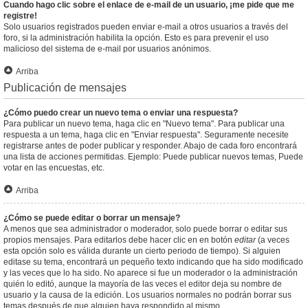
Cuando hago clic sobre el enlace de e-mail de un usuario, ¡me pide que me
registre!
Solo usuarios registrados pueden enviar e-mail a otros usuarios a través del
foro, si la administración habilita la opción. Esto es para prevenir el uso
malicioso del sistema de e-mail por usuarios anónimos.
Arriba
Publicación de mensajes
¿Cómo puedo crear un nuevo tema o enviar una respuesta?
Para publicar un nuevo tema, haga clic en "Nuevo tema". Para publicar una
respuesta a un tema, haga clic en "Enviar respuesta". Seguramente necesite
registrarse antes de poder publicar y responder. Abajo de cada foro encontrará
una lista de acciones permitidas. Ejemplo: Puede publicar nuevos temas, Puede
votar en las encuestas, etc.
Arriba
¿Cómo se puede editar o borrar un mensaje?
A menos que sea administrador o moderador, solo puede borrar o editar sus
propios mensajes. Para editarlos debe hacer clic en en botón
editar
(a veces
esta opción solo es válida durante un cierto periodo de tiempo). Si alguien
editase su tema, encontrará un pequeño texto indicando que ha sido modificado
y las veces que lo ha sido. No aparece si fue un moderador o la administración
quién lo editó, aunque la mayoría de las veces el editor deja su nombre de
usuario y la causa de la edición. Los usuarios normales no podrán borrar sus
temas después de que alguien haya respondido al mismo.