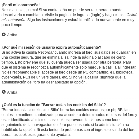
¡Perdí mi contraseña!
No se asuste, ¡calma! Si su contraseña no puede ser recuperada puede
desactivarla o cambiarla. Visite la página de ingreso (login) y haga clic en
Olvidé
mi contraseña
. Siga las instrucciones y estará identificado nuevamente en muy
poco tiempo.
Arriba
¿Por qué mi sesión de usuario expira automáticamente?
Si no activa la casilla
Recordar
cuando ingresa al foro, sus datos se guardan en
una cookie segura, que se elimina al salir de la página o al cabo de cierto
tiempo. Esto previene que su cuenta pueda ser usada por otra persona. Para
que el sistema le reconozca automáticamente solo marque la casilla al ingresar.
No es recomendable si accede al foro desde un PC compartido, e.j. biblioteca,
cyber-cafés, PCs de universidades, etc. Si no ve la casilla, significa que la
administración del foro ha deshabilitado la opción.
Arriba
¿Cuál es la función de "Borrar todas las cookies del Sitio"?
"Borrar todas las cookies del Sitio" borra las cookies creadas por phpBB, las
cuales le mantienen autorizado para acceder a determinados recursos del foro y
estar identificado al mismo. Las cookies proveen funciones como leer el
seguimiento de la navegación del foro por el usuario si la administración ha
habilitado la opción. Si está teniendo problemas con el ingreso o salida del foro,
borrar las cookies seguramente ayudará.