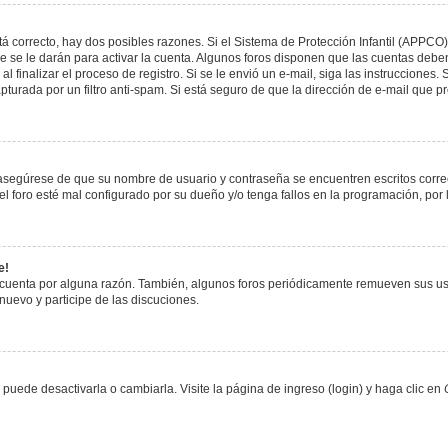
á correcto, hay dos posibles razones. Si el Sistema de Protección Infantil (APPCO)
 se le darán para activar la cuenta. Algunos foros disponen que las cuentas deben
al finalizar el proceso de registro. Si se le envió un e-mail, siga las instrucciones
apturada por un filtro anti-spam. Si está seguro de que la dirección de e-mail que 
, asegúrese de que su nombre de usuario y contraseña se encuentren escritos corr
 foro esté mal configurado por su dueño y/o tenga fallos en la programación, por 
e!
 cuenta por alguna razón. También, algunos foros periódicamente remueven sus us
 nuevo y participe de las discuciones.
uede desactivarla o cambiarla. Visite la página de ingreso (login) y haga clic en