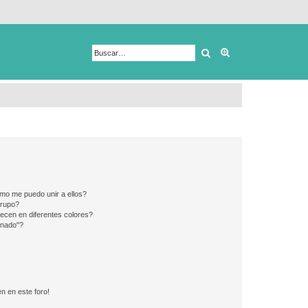
Buscar
Búsqueda avanza
mo me puedo unir a ellos?
Grupo?
ecen en diferentes colores?
inado"?
n en este foro!