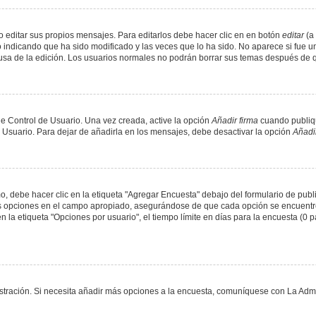
 editar sus propios mensajes. Para editarlos debe hacer clic en en botón
editar
(a 
 indicando que ha sido modificado y las veces que lo ha sido. No aparece si fue u
causa de la edición. Los usuarios normales no podrán borrar sus temas después de
e Control de Usuario. Una vez creada, active la opción
Añadir firma
cuando publiqu
e Usuario. Para dejar de añadirla en los mensajes, debe desactivar la opción
Añadir
 debe hacer clic en la etiqueta "Agregar Encuesta" debajo del formulario de public
dos opciones en el campo apropiado, asegurándose de que cada opción se encuentr
a etiqueta "Opciones por usuario", el tiempo límite en días para la encuesta (0 para
nistración. Si necesita añadir más opciones a la encuesta, comuníquese con La Admi