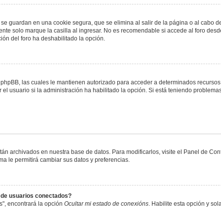
 se guardan en una cookie segura, que se elimina al salir de la página o al cabo 
te solo marque la casilla al ingresar. No es recomendable si accede al foro desde
ación del foro ha deshabilitado la opción.
or phpBB, las cuales le mantienen autorizado para acceder a determinados recursos 
el usuario si la administración ha habilitado la opción. Si está teniendo problemas
stán archivados en nuestra base de datos. Para modificarlos, visite el Panel de Co
ema le permitirá cambiar sus datos y preferencias.
s de usuarios conectados?
s", encontrará la opción
Ocultar mi estado de conexións
. Habilite esta opción y s