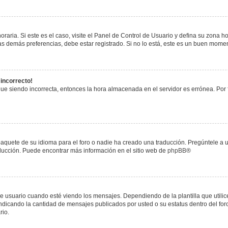
raria. Si este es el caso, visite el Panel de Control de Usuario y defina su zona h
s demás preferencias, debe estar registrado. Si no lo está, este es un buen mome
 incorrecto!
igue siendo incorrecta, entonces la hora almacenada en el servidor es errónea. Por
paquete de su idioma para el foro o nadie ha creado una traducción. Pregúntele a u
raducción. Puede encontrar más información en el sitio web de
phpBB
®
uario cuando esté viendo los mensajes. Dependiendo de la plantilla que utilice el
 indicando la cantidad de mensajes publicados por usted o su estatus dentro del 
rio.