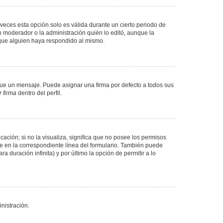
veces esta opción solo es válida durante un cierto periodo de
n moderador o la administración quién lo editó, aunque la
 que alguien haya respondido al mismo.
e un mensaje. Puede asignar una firma por defecto a todos sus
 firma
dentro del perfil.
ación; si no la visualiza, significa que no posee los permisos
e en la correspondiente línea del formulario. También puede
 duración infinita) y por último la opción de permitir a lo
nistración.