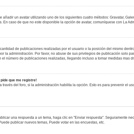
e añadir un avatar utilizando uno de los siguientes cuatro métodos: Gravatar, Gale
 En caso de que no este disponible la opción de avatar, comuníquese con La Admi
antidad de publicaciones realizadas por el usuario o la posición del mismo dentro 
 la administración. Por favor, no abuse de sus privilegios de publicación solo pa
n el número de publicaciones realizadas, llegando incluso a tomar medidas mas drá
 pide que me registre!
 través del foro, si la administración habilita la opción. Esto es para prevenir el 
blicar una respuesta a un tema, haga clic en "Enviar respuesta". Seguramente nece
 Puede publicar nuevos temas, Puede votar en las encuestas, etc.