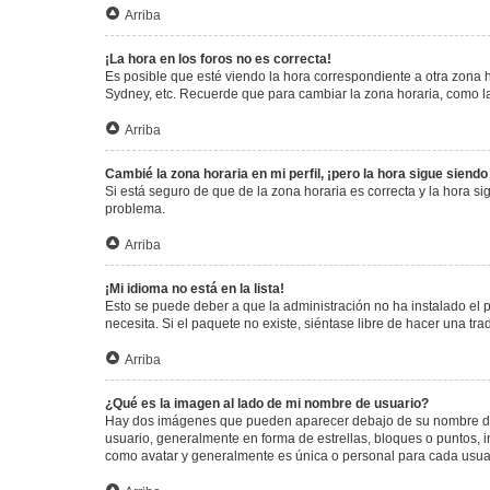
Arriba
¡La hora en los foros no es correcta!
Es posible que esté viendo la hora correspondiente a otra zona ho
Sydney, etc. Recuerde que para cambiar la zona horaria, como la
Arriba
Cambié la zona horaria en mi perfil, ¡pero la hora sigue siendo
Si está seguro de que de la zona horaria es correcta y la hora s
problema.
Arriba
¡Mi idioma no está en la lista!
Esto se puede deber a que la administración no ha instalado el 
necesita. Si el paquete no existe, siéntase libre de hacer una t
Arriba
¿Qué es la imagen al lado de mi nombre de usuario?
Hay dos imágenes que pueden aparecer debajo de su nombre de us
usuario, generalmente en forma de estrellas, bloques o puntos,
como avatar y generalmente es única o personal para cada usua