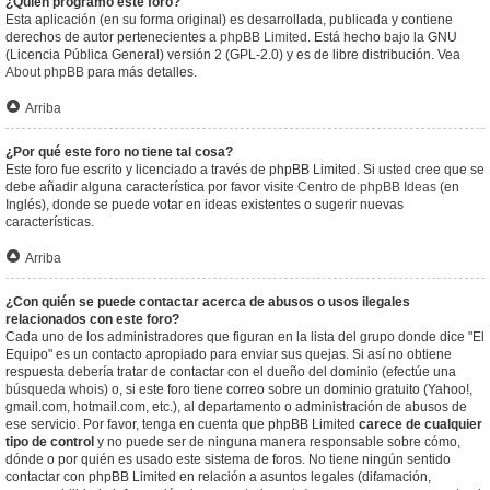
¿Quién programó este foro?
Esta aplicación (en su forma original) es desarrollada, publicada y contiene
derechos de autor pertenecientes a
phpBB Limited
. Está hecho bajo la GNU
(Licencia Pública General) versión 2 (GPL-2.0) y es de libre distribución. Vea
About phpBB
para más detalles.
Arriba
¿Por qué este foro no tiene tal cosa?
Este foro fue escrito y licenciado a través de phpBB Limited. Si usted cree que se
debe añadir alguna característica por favor visite
Centro de phpBB Ideas
(en
Inglés), donde se puede votar en ideas existentes o sugerir nuevas
características.
Arriba
¿Con quién se puede contactar acerca de abusos o usos ilegales
relacionados con este foro?
Cada uno de los administradores que figuran en la lista del grupo donde dice "El
Equipo" es un contacto apropiado para enviar sus quejas. Si así no obtiene
respuesta debería tratar de contactar con el dueño del dominio (efectúe una
búsqueda whois
) o, si este foro tiene correo sobre un dominio gratuito (Yahoo!,
gmail.com, hotmail.com, etc.), al departamento o administración de abusos de
ese servicio. Por favor, tenga en cuenta que phpBB Limited
carece de cualquier
tipo de control
y no puede ser de ninguna manera responsable sobre cómo,
dónde o por quién es usado este sistema de foros. No tiene ningún sentido
contactar con phpBB Limited en relación a asuntos legales (difamación,