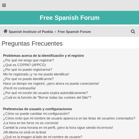
Free Spanish Forum
B
Spanish Institute of Puebla
Free Spanish Forum
u
Preguntas Frecuentes
s
c
Problemas acerca de la identificación y el registro
¿Por qué me tengo que registrar?
a
¿Qué es COPPA? (APPCO)
r
¿Por qué no puedo registrarme?
Me he registrado ¡y no me puedo identificar!
¿Por qué no puedo identificarme?
Hace un tiempo me registré, ¡pero ahora no puedo conectarme!
¡Perdí mi contraseña!
¿Por qué mi sesión de usuario expira automáticamente?
¿Cuál es la función de "Borrar todas las cookies del Sitio"?
Preferencias de usuario y configuraciones
¿Cómo se puede cambiar mi configuración?
¿Cómo evito que mi nombre de usuario aparezca en las listas de usuarios conectados?
¡La hora en los foros no es correcta!
Cambié la zona horaria en mi perfil, ¡pero la hora sigue siendo incorrecto!
¡Mi idioma no está en la lista!
¿Qué es la imagen al lado de mi nombre de usuario?