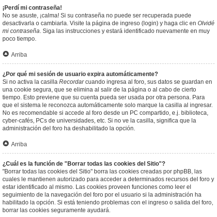
¡Perdí mi contraseña!
No se asuste, ¡calma! Si su contraseña no puede ser recuperada puede
desactivarla o cambiarla. Visite la página de ingreso (login) y haga clic en
Olvidé
mi contraseña
. Siga las instrucciones y estará identificado nuevamente en muy
poco tiempo.
Arriba
¿Por qué mi sesión de usuario expira automáticamente?
Si no activa la casilla
Recordar
cuando ingresa al foro, sus datos se guardan en
una cookie segura, que se elimina al salir de la página o al cabo de cierto
tiempo. Esto previene que su cuenta pueda ser usada por otra persona. Para
que el sistema le reconozca automáticamente solo marque la casilla al ingresar.
No es recomendable si accede al foro desde un PC compartido, e.j. biblioteca,
cyber-cafés, PCs de universidades, etc. Si no ve la casilla, significa que la
administración del foro ha deshabilitado la opción.
Arriba
¿Cuál es la función de "Borrar todas las cookies del Sitio"?
"Borrar todas las cookies del Sitio" borra las cookies creadas por phpBB, las
cuales le mantienen autorizado para acceder a determinados recursos del foro y
estar identificado al mismo. Las cookies proveen funciones como leer el
seguimiento de la navegación del foro por el usuario si la administración ha
habilitado la opción. Si está teniendo problemas con el ingreso o salida del foro,
borrar las cookies seguramente ayudará.