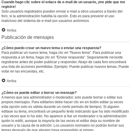
Cuando hago clic sobre el enlace de e-mail de un usuario, ¡me pide que me
registre!
Solo usuarios registrados pueden enviar e-mail a otros usuarios a través del
foro, si la administración habilita la opción. Esto es para prevenir el uso
malicioso del sistema de e-mail por usuarios anónimos.
Arriba
Publicación de mensajes
¿Cómo puedo crear un nuevo tema o enviar una respuesta?
Para publicar un nuevo tema, haga clic en "Nuevo tema". Para publicar una
respuesta a un tema, haga clic en "Enviar respuesta". Seguramente necesite
registrarse antes de poder publicar y responder. Abajo de cada foro encontrará
una lista de acciones permitidas. Ejemplo: Puede publicar nuevos temas, Puede
votar en las encuestas, etc.
Arriba
¿Cómo se puede editar o borrar un mensaje?
A menos que sea administrador o moderador, solo puede borrar o editar sus
propios mensajes. Para editarlos debe hacer clic en en botón
editar
(a veces
esta opción solo es válida durante un cierto periodo de tiempo). Si alguien
editase su tema, encontrará un pequeño texto indicando que ha sido modificado
y las veces que lo ha sido. No aparece si fue un moderador o la administración
quién lo editó, aunque la mayoría de las veces el editor deja su nombre de
usuario y la causa de la edición. Los usuarios normales no podrán borrar sus
temas después de que alguien haya respondido al mismo.