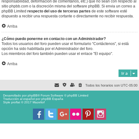
responsabilidad, deformación de comentarios, etc.) que no sean con respecto al
sitio phpbb.com o la discreción misma del software phpBB. Si envia un correo a
phpBB Limited
respecto del uso de terceras partes
de este software esté
dispuesto a recibir una respuesta cortante o directamente no recibir respuesta.
Arriba
¿Cómo puedo ponerme en contacto con un Administrador?
Todos los usuarios del foro pueden usar el formulario “Contáctenos”, si está
opción ha sido habilitada por el Administrador del foro.
Los miembros del foro también pueden usar el enlace "El equipo".
Arriba
Ir a
Todos los horarios son
UTC-05:00
Desarrollado por
phpBB
® Forum Software © phpBB Limited
Traducción al español por
phpBB España
Style proflat © 2017
Mazeltof