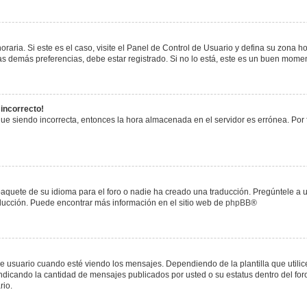
raria. Si este es el caso, visite el Panel de Control de Usuario y defina su zona h
s demás preferencias, debe estar registrado. Si no lo está, este es un buen mome
 incorrecto!
igue siendo incorrecta, entonces la hora almacenada en el servidor es errónea. Por
paquete de su idioma para el foro o nadie ha creado una traducción. Pregúntele a u
raducción. Puede encontrar más información en el sitio web de
phpBB
®
uario cuando esté viendo los mensajes. Dependiendo de la plantilla que utilice el
 indicando la cantidad de mensajes publicados por usted o su estatus dentro del 
rio.