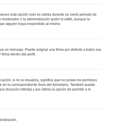
veces esta opción solo es válida durante un cierto periodo de
n moderador o la administración quién lo editó, aunque la
 que alguien haya respondido al mismo.
e un mensaje. Puede asignar una firma por defecto a todos sus
 firma
dentro del perfil.
ación; si no la visualiza, significa que no posee los permisos
e en la correspondiente línea del formulario. También puede
 duración infinita) y por último la opción de permitir a lo
nistración.