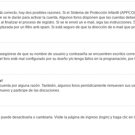
á correcto, hay dos posibles razones. Si el Sistema de Protección Infantil (APPCO)
 se le darán para activar la cuenta. Algunos foros disponen que las cuentas deben
al finalizar el proceso de registro. Si se le envió un e-mail, siga las instrucciones
apturada por un filtro anti-spam. Si está seguro de que la dirección de e-mail que 
, asegúrese de que su nombre de usuario y contraseña se encuentren escritos corr
 foro esté mal configurado por su dueño y/o tenga fallos en la programación, por 
e!
 cuenta por alguna razón. También, algunos foros periódicamente remueven sus us
 nuevo y participe de las discuciones.
uede desactivarla o cambiarla. Visite la página de ingreso (login) y haga clic en