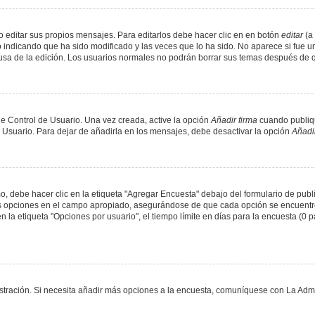
 editar sus propios mensajes. Para editarlos debe hacer clic en en botón
editar
(a 
 indicando que ha sido modificado y las veces que lo ha sido. No aparece si fue u
causa de la edición. Los usuarios normales no podrán borrar sus temas después de
e Control de Usuario. Una vez creada, active la opción
Añadir firma
cuando publiqu
e Usuario. Para dejar de añadirla en los mensajes, debe desactivar la opción
Añadir
 debe hacer clic en la etiqueta "Agregar Encuesta" debajo del formulario de public
dos opciones en el campo apropiado, asegurándose de que cada opción se encuentr
a etiqueta "Opciones por usuario", el tiempo límite en días para la encuesta (0 para
nistración. Si necesita añadir más opciones a la encuesta, comuníquese con La Admi