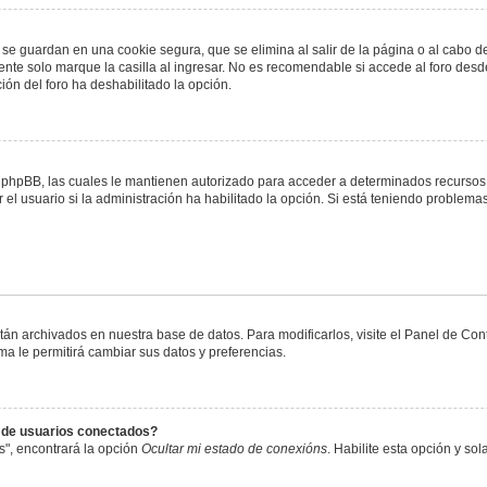
 se guardan en una cookie segura, que se elimina al salir de la página o al cabo 
te solo marque la casilla al ingresar. No es recomendable si accede al foro desde
ación del foro ha deshabilitado la opción.
or phpBB, las cuales le mantienen autorizado para acceder a determinados recursos 
el usuario si la administración ha habilitado la opción. Si está teniendo problemas
stán archivados en nuestra base de datos. Para modificarlos, visite el Panel de Co
ema le permitirá cambiar sus datos y preferencias.
s de usuarios conectados?
s", encontrará la opción
Ocultar mi estado de conexións
. Habilite esta opción y s