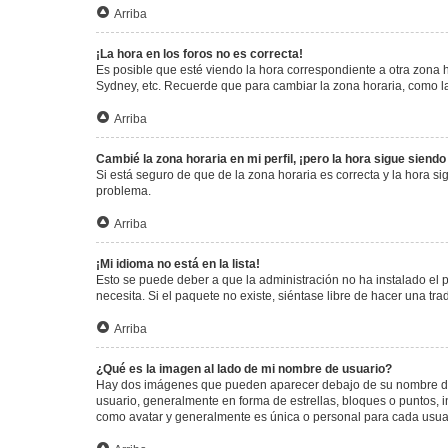
Arriba
¡La hora en los foros no es correcta!
Es posible que esté viendo la hora correspondiente a otra zona ho
Sydney, etc. Recuerde que para cambiar la zona horaria, como la
Arriba
Cambié la zona horaria en mi perfil, ¡pero la hora sigue siendo
Si está seguro de que de la zona horaria es correcta y la hora s
problema.
Arriba
¡Mi idioma no está en la lista!
Esto se puede deber a que la administración no ha instalado el 
necesita. Si el paquete no existe, siéntase libre de hacer una t
Arriba
¿Qué es la imagen al lado de mi nombre de usuario?
Hay dos imágenes que pueden aparecer debajo de su nombre de us
usuario, generalmente en forma de estrellas, bloques o puntos,
como avatar y generalmente es única o personal para cada usua