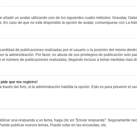
e añadir un avatar utilizando uno de los siguientes cuatro métodos: Gravatar, Gale
 En caso de que no este disponible la opción de avatar, comuníquese con La Admi
antidad de publicaciones realizadas por el usuario o la posición del mismo dentro 
 la administración. Por favor, no abuse de sus privilegios de publicación solo pa
n el número de publicaciones realizadas, llegando incluso a tomar medidas mas drá
 pide que me registre!
 través del foro, si la administración habilita la opción. Esto es para prevenir el 
blicar una respuesta a un tema, haga clic en "Enviar respuesta". Seguramente nece
 Puede publicar nuevos temas, Puede votar en las encuestas, etc.