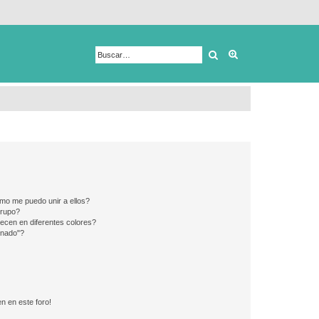
Buscar
Búsqueda avanza
mo me puedo unir a ellos?
Grupo?
ecen en diferentes colores?
inado"?
n en este foro!