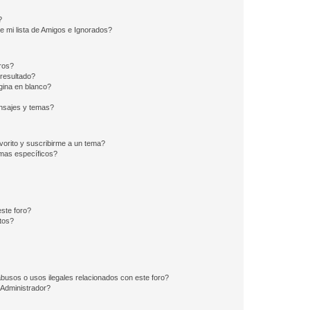
?
e mi lista de Amigos e Ignorados?
ros?
resultado?
ina en blanco?
nsajes y temas?
vorito y suscribirme a un tema?
emas específicos?
ste foro?
tos?
busos o usos ilegales relacionados con este foro?
Administrador?