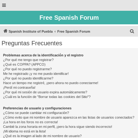
Free Spanish Forum
B
Spanish Institute of Puebla
Free Spanish Forum
u
Preguntas Frecuentes
s
c
Problemas acerca de la identificación y el registro
¿Por qué me tengo que registrar?
a
¿Qué es COPPA? (APPCO)
r
¿Por qué no puedo registrarme?
Me he registrado ¡y no me puedo identificar!
¿Por qué no puedo identificarme?
Hace un tiempo me registré, ¡pero ahora no puedo conectarme!
¡Perdí mi contraseña!
¿Por qué mi sesión de usuario expira automáticamente?
¿Cuál es la función de "Borrar todas las cookies del Sitio"?
Preferencias de usuario y configuraciones
¿Cómo se puede cambiar mi configuración?
¿Cómo evito que mi nombre de usuario aparezca en las listas de usuarios conectados?
¡La hora en los foros no es correcta!
Cambié la zona horaria en mi perfil, ¡pero la hora sigue siendo incorrecto!
¡Mi idioma no está en la lista!
¿Qué es la imagen al lado de mi nombre de usuario?