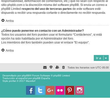
responsabilidad, deformación de comentarios, etc.) que no sean con respecto al
sitio phpbb.com o la discreción misma del software phpBB. Si envia un correo a
phpBB Limited
respecto del uso de terceras partes
de este software esté
dispuesto a recibir una respuesta cortante o directamente no recibir respuesta.
Arriba
¿Cómo puedo ponerme en contacto con un Administrador?
Todos los usuarios del foro pueden usar el formulario “Contáctenos”, si está
opción ha sido habilitada por el Administrador del foro.
Los miembros del foro también pueden usar el enlace "El equipo".
Arriba
Ir a
Todos los horarios son
UTC-05:00
Desarrollado por
phpBB
® Forum Software © phpBB Limited
Traducción al español por
phpBB España
Style proflat © 2017
Mazeltof