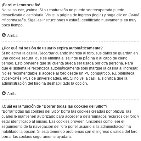
¡Perdí mi contraseña!
No se asuste, ¡calma! Si su contraseña no puede ser recuperada puede
desactivarla o cambiarla. Visite la página de ingreso (login) y haga clic en
Olvidé
mi contraseña
. Siga las instrucciones y estará identificado nuevamente en muy
poco tiempo.
Arriba
¿Por qué mi sesión de usuario expira automáticamente?
Si no activa la casilla
Recordar
cuando ingresa al foro, sus datos se guardan en
una cookie segura, que se elimina al salir de la página o al cabo de cierto
tiempo. Esto previene que su cuenta pueda ser usada por otra persona. Para
que el sistema le reconozca automáticamente solo marque la casilla al ingresar.
No es recomendable si accede al foro desde un PC compartido, e.j. biblioteca,
cyber-cafés, PCs de universidades, etc. Si no ve la casilla, significa que la
administración del foro ha deshabilitado la opción.
Arriba
¿Cuál es la función de "Borrar todas las cookies del Sitio"?
"Borrar todas las cookies del Sitio" borra las cookies creadas por phpBB, las
cuales le mantienen autorizado para acceder a determinados recursos del foro y
estar identificado al mismo. Las cookies proveen funciones como leer el
seguimiento de la navegación del foro por el usuario si la administración ha
habilitado la opción. Si está teniendo problemas con el ingreso o salida del foro,
borrar las cookies seguramente ayudará.