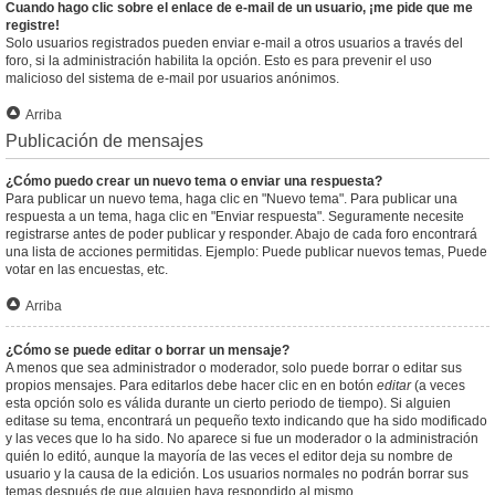
Cuando hago clic sobre el enlace de e-mail de un usuario, ¡me pide que me
registre!
Solo usuarios registrados pueden enviar e-mail a otros usuarios a través del
foro, si la administración habilita la opción. Esto es para prevenir el uso
malicioso del sistema de e-mail por usuarios anónimos.
Arriba
Publicación de mensajes
¿Cómo puedo crear un nuevo tema o enviar una respuesta?
Para publicar un nuevo tema, haga clic en "Nuevo tema". Para publicar una
respuesta a un tema, haga clic en "Enviar respuesta". Seguramente necesite
registrarse antes de poder publicar y responder. Abajo de cada foro encontrará
una lista de acciones permitidas. Ejemplo: Puede publicar nuevos temas, Puede
votar en las encuestas, etc.
Arriba
¿Cómo se puede editar o borrar un mensaje?
A menos que sea administrador o moderador, solo puede borrar o editar sus
propios mensajes. Para editarlos debe hacer clic en en botón
editar
(a veces
esta opción solo es válida durante un cierto periodo de tiempo). Si alguien
editase su tema, encontrará un pequeño texto indicando que ha sido modificado
y las veces que lo ha sido. No aparece si fue un moderador o la administración
quién lo editó, aunque la mayoría de las veces el editor deja su nombre de
usuario y la causa de la edición. Los usuarios normales no podrán borrar sus
temas después de que alguien haya respondido al mismo.