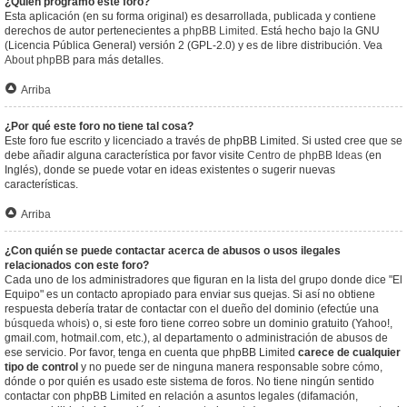
¿Quién programó este foro?
Esta aplicación (en su forma original) es desarrollada, publicada y contiene
derechos de autor pertenecientes a
phpBB Limited
. Está hecho bajo la GNU
(Licencia Pública General) versión 2 (GPL-2.0) y es de libre distribución. Vea
About phpBB
para más detalles.
Arriba
¿Por qué este foro no tiene tal cosa?
Este foro fue escrito y licenciado a través de phpBB Limited. Si usted cree que se
debe añadir alguna característica por favor visite
Centro de phpBB Ideas
(en
Inglés), donde se puede votar en ideas existentes o sugerir nuevas
características.
Arriba
¿Con quién se puede contactar acerca de abusos o usos ilegales
relacionados con este foro?
Cada uno de los administradores que figuran en la lista del grupo donde dice "El
Equipo" es un contacto apropiado para enviar sus quejas. Si así no obtiene
respuesta debería tratar de contactar con el dueño del dominio (efectúe una
búsqueda whois
) o, si este foro tiene correo sobre un dominio gratuito (Yahoo!,
gmail.com, hotmail.com, etc.), al departamento o administración de abusos de
ese servicio. Por favor, tenga en cuenta que phpBB Limited
carece de cualquier
tipo de control
y no puede ser de ninguna manera responsable sobre cómo,
dónde o por quién es usado este sistema de foros. No tiene ningún sentido
contactar con phpBB Limited en relación a asuntos legales (difamación,