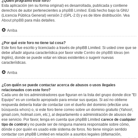
¿Quién programó este foro?
Esta aplicación (en su forma original) es desarrollada, publicada y contiene
derechos de autor pertenecientes a
phpBB Limited
. Está hecho bajo la GNU
(Licencia Pública General) versión 2 (GPL-2.0) y es de libre distribución. Vea
About phpBB
para más detalles.
Arriba
¿Por qué este foro no tiene tal cosa?
Este foro fue escrito y licenciado a través de phpBB Limited. Si usted cree que se
debe añadir alguna característica por favor visite
Centro de phpBB Ideas
(en
Inglés), donde se puede votar en ideas existentes o sugerir nuevas
características.
Arriba
¿Con quién se puede contactar acerca de abusos o usos ilegales
relacionados con este foro?
Cada uno de los administradores que figuran en la lista del grupo donde dice "El
Equipo" es un contacto apropiado para enviar sus quejas. Si así no obtiene
respuesta debería tratar de contactar con el dueño del dominio (efectúe una
búsqueda whois
) o, si este foro tiene correo sobre un dominio gratuito (Yahoo!,
gmail.com, hotmail.com, etc.), al departamento o administración de abusos de
ese servicio. Por favor, tenga en cuenta que phpBB Limited
carece de cualquier
tipo de control
y no puede ser de ninguna manera responsable sobre cómo,
dónde o por quién es usado este sistema de foros. No tiene ningún sentido
contactar con phpBB Limited en relación a asuntos legales (difamación,