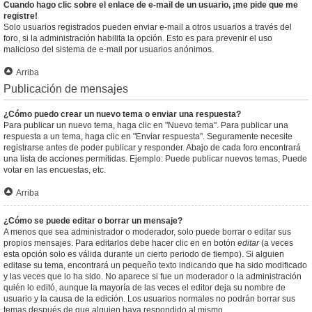
Cuando hago clic sobre el enlace de e-mail de un usuario, ¡me pide que me
registre!
Solo usuarios registrados pueden enviar e-mail a otros usuarios a través del
foro, si la administración habilita la opción. Esto es para prevenir el uso
malicioso del sistema de e-mail por usuarios anónimos.
Arriba
Publicación de mensajes
¿Cómo puedo crear un nuevo tema o enviar una respuesta?
Para publicar un nuevo tema, haga clic en "Nuevo tema". Para publicar una
respuesta a un tema, haga clic en "Enviar respuesta". Seguramente necesite
registrarse antes de poder publicar y responder. Abajo de cada foro encontrará
una lista de acciones permitidas. Ejemplo: Puede publicar nuevos temas, Puede
votar en las encuestas, etc.
Arriba
¿Cómo se puede editar o borrar un mensaje?
A menos que sea administrador o moderador, solo puede borrar o editar sus
propios mensajes. Para editarlos debe hacer clic en en botón
editar
(a veces
esta opción solo es válida durante un cierto periodo de tiempo). Si alguien
editase su tema, encontrará un pequeño texto indicando que ha sido modificado
y las veces que lo ha sido. No aparece si fue un moderador o la administración
quién lo editó, aunque la mayoría de las veces el editor deja su nombre de
usuario y la causa de la edición. Los usuarios normales no podrán borrar sus
temas después de que alguien haya respondido al mismo.