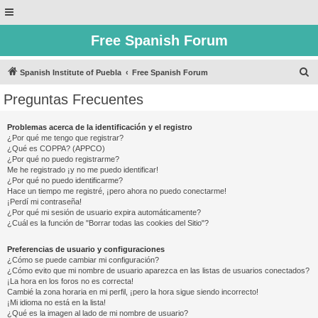
Free Spanish Forum
B
Spanish Institute of Puebla
Free Spanish Forum
u
Preguntas Frecuentes
s
c
Problemas acerca de la identificación y el registro
¿Por qué me tengo que registrar?
a
¿Qué es COPPA? (APPCO)
r
¿Por qué no puedo registrarme?
Me he registrado ¡y no me puedo identificar!
¿Por qué no puedo identificarme?
Hace un tiempo me registré, ¡pero ahora no puedo conectarme!
¡Perdí mi contraseña!
¿Por qué mi sesión de usuario expira automáticamente?
¿Cuál es la función de "Borrar todas las cookies del Sitio"?
Preferencias de usuario y configuraciones
¿Cómo se puede cambiar mi configuración?
¿Cómo evito que mi nombre de usuario aparezca en las listas de usuarios conectados?
¡La hora en los foros no es correcta!
Cambié la zona horaria en mi perfil, ¡pero la hora sigue siendo incorrecto!
¡Mi idioma no está en la lista!
¿Qué es la imagen al lado de mi nombre de usuario?