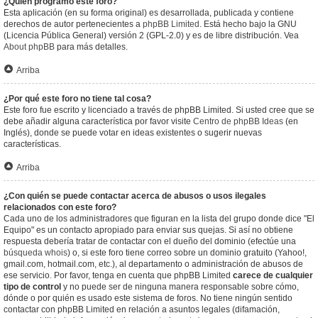
¿Quién programó este foro?
Esta aplicación (en su forma original) es desarrollada, publicada y contiene
derechos de autor pertenecientes a
phpBB Limited
. Está hecho bajo la GNU
(Licencia Pública General) versión 2 (GPL-2.0) y es de libre distribución. Vea
About phpBB
para más detalles.
Arriba
¿Por qué este foro no tiene tal cosa?
Este foro fue escrito y licenciado a través de phpBB Limited. Si usted cree que se
debe añadir alguna característica por favor visite
Centro de phpBB Ideas
(en
Inglés), donde se puede votar en ideas existentes o sugerir nuevas
características.
Arriba
¿Con quién se puede contactar acerca de abusos o usos ilegales
relacionados con este foro?
Cada uno de los administradores que figuran en la lista del grupo donde dice "El
Equipo" es un contacto apropiado para enviar sus quejas. Si así no obtiene
respuesta debería tratar de contactar con el dueño del dominio (efectúe una
búsqueda whois
) o, si este foro tiene correo sobre un dominio gratuito (Yahoo!,
gmail.com, hotmail.com, etc.), al departamento o administración de abusos de
ese servicio. Por favor, tenga en cuenta que phpBB Limited
carece de cualquier
tipo de control
y no puede ser de ninguna manera responsable sobre cómo,
dónde o por quién es usado este sistema de foros. No tiene ningún sentido
contactar con phpBB Limited en relación a asuntos legales (difamación,