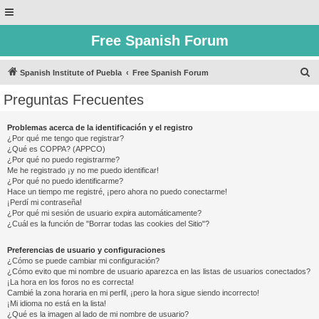
Free Spanish Forum
B
Spanish Institute of Puebla
Free Spanish Forum
u
Preguntas Frecuentes
s
c
Problemas acerca de la identificación y el registro
¿Por qué me tengo que registrar?
a
¿Qué es COPPA? (APPCO)
r
¿Por qué no puedo registrarme?
Me he registrado ¡y no me puedo identificar!
¿Por qué no puedo identificarme?
Hace un tiempo me registré, ¡pero ahora no puedo conectarme!
¡Perdí mi contraseña!
¿Por qué mi sesión de usuario expira automáticamente?
¿Cuál es la función de "Borrar todas las cookies del Sitio"?
Preferencias de usuario y configuraciones
¿Cómo se puede cambiar mi configuración?
¿Cómo evito que mi nombre de usuario aparezca en las listas de usuarios conectados?
¡La hora en los foros no es correcta!
Cambié la zona horaria en mi perfil, ¡pero la hora sigue siendo incorrecto!
¡Mi idioma no está en la lista!
¿Qué es la imagen al lado de mi nombre de usuario?