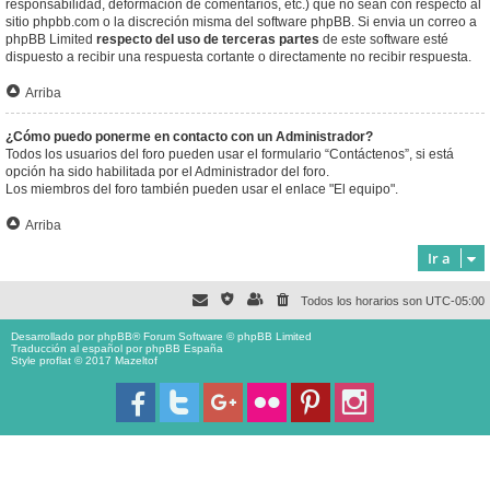
responsabilidad, deformación de comentarios, etc.) que no sean con respecto al
sitio phpbb.com o la discreción misma del software phpBB. Si envia un correo a
phpBB Limited
respecto del uso de terceras partes
de este software esté
dispuesto a recibir una respuesta cortante o directamente no recibir respuesta.
Arriba
¿Cómo puedo ponerme en contacto con un Administrador?
Todos los usuarios del foro pueden usar el formulario “Contáctenos”, si está
opción ha sido habilitada por el Administrador del foro.
Los miembros del foro también pueden usar el enlace "El equipo".
Arriba
Ir a
Todos los horarios son
UTC-05:00
Desarrollado por
phpBB
® Forum Software © phpBB Limited
Traducción al español por
phpBB España
Style proflat © 2017
Mazeltof