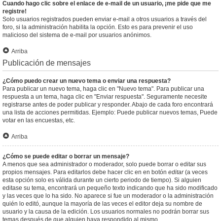
Cuando hago clic sobre el enlace de e-mail de un usuario, ¡me pide que me
registre!
Solo usuarios registrados pueden enviar e-mail a otros usuarios a través del
foro, si la administración habilita la opción. Esto es para prevenir el uso
malicioso del sistema de e-mail por usuarios anónimos.
Arriba
Publicación de mensajes
¿Cómo puedo crear un nuevo tema o enviar una respuesta?
Para publicar un nuevo tema, haga clic en "Nuevo tema". Para publicar una
respuesta a un tema, haga clic en "Enviar respuesta". Seguramente necesite
registrarse antes de poder publicar y responder. Abajo de cada foro encontrará
una lista de acciones permitidas. Ejemplo: Puede publicar nuevos temas, Puede
votar en las encuestas, etc.
Arriba
¿Cómo se puede editar o borrar un mensaje?
A menos que sea administrador o moderador, solo puede borrar o editar sus
propios mensajes. Para editarlos debe hacer clic en en botón
editar
(a veces
esta opción solo es válida durante un cierto periodo de tiempo). Si alguien
editase su tema, encontrará un pequeño texto indicando que ha sido modificado
y las veces que lo ha sido. No aparece si fue un moderador o la administración
quién lo editó, aunque la mayoría de las veces el editor deja su nombre de
usuario y la causa de la edición. Los usuarios normales no podrán borrar sus
temas después de que alguien haya respondido al mismo.