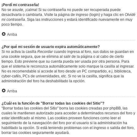
¡Perdí mi contraseña!
No se asuste, ¡calma! Si su contraseña no puede ser recuperada puede
desactivarla o cambiarla. Visite la página de ingreso (login) y haga clic en
Olvidé
mi contraseña
. Siga las instrucciones y estará identificado nuevamente en muy
poco tiempo.
Arriba
¿Por qué mi sesión de usuario expira automáticamente?
Si no activa la casilla
Recordar
cuando ingresa al foro, sus datos se guardan en
una cookie segura, que se elimina al salir de la página o al cabo de cierto
tiempo. Esto previene que su cuenta pueda ser usada por otra persona. Para
que el sistema le reconozca automáticamente solo marque la casilla al ingresar.
No es recomendable si accede al foro desde un PC compartido, e.j. biblioteca,
cyber-cafés, PCs de universidades, etc. Si no ve la casilla, significa que la
administración del foro ha deshabilitado la opción.
Arriba
¿Cuál es la función de "Borrar todas las cookies del Sitio"?
"Borrar todas las cookies del Sitio" borra las cookies creadas por phpBB, las
cuales le mantienen autorizado para acceder a determinados recursos del foro y
estar identificado al mismo. Las cookies proveen funciones como leer el
seguimiento de la navegación del foro por el usuario si la administración ha
habilitado la opción. Si está teniendo problemas con el ingreso o salida del foro,
borrar las cookies seguramente ayudará.