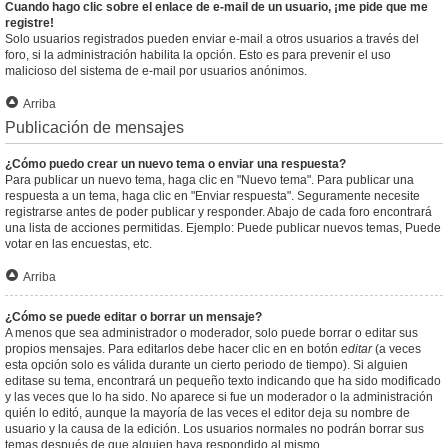
Cuando hago clic sobre el enlace de e-mail de un usuario, ¡me pide que me
registre!
Solo usuarios registrados pueden enviar e-mail a otros usuarios a través del
foro, si la administración habilita la opción. Esto es para prevenir el uso
malicioso del sistema de e-mail por usuarios anónimos.
Arriba
Publicación de mensajes
¿Cómo puedo crear un nuevo tema o enviar una respuesta?
Para publicar un nuevo tema, haga clic en "Nuevo tema". Para publicar una
respuesta a un tema, haga clic en "Enviar respuesta". Seguramente necesite
registrarse antes de poder publicar y responder. Abajo de cada foro encontrará
una lista de acciones permitidas. Ejemplo: Puede publicar nuevos temas, Puede
votar en las encuestas, etc.
Arriba
¿Cómo se puede editar o borrar un mensaje?
A menos que sea administrador o moderador, solo puede borrar o editar sus
propios mensajes. Para editarlos debe hacer clic en en botón
editar
(a veces
esta opción solo es válida durante un cierto periodo de tiempo). Si alguien
editase su tema, encontrará un pequeño texto indicando que ha sido modificado
y las veces que lo ha sido. No aparece si fue un moderador o la administración
quién lo editó, aunque la mayoría de las veces el editor deja su nombre de
usuario y la causa de la edición. Los usuarios normales no podrán borrar sus
temas después de que alguien haya respondido al mismo.