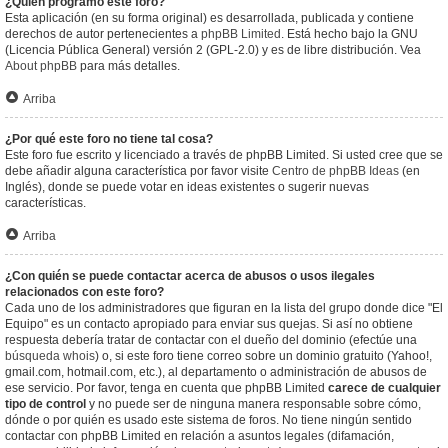
¿Quién programó este foro?
Esta aplicación (en su forma original) es desarrollada, publicada y contiene
derechos de autor pertenecientes a
phpBB Limited
. Está hecho bajo la GNU
(Licencia Pública General) versión 2 (GPL-2.0) y es de libre distribución. Vea
About phpBB
para más detalles.
Arriba
¿Por qué este foro no tiene tal cosa?
Este foro fue escrito y licenciado a través de phpBB Limited. Si usted cree que se
debe añadir alguna característica por favor visite
Centro de phpBB Ideas
(en
Inglés), donde se puede votar en ideas existentes o sugerir nuevas
características.
Arriba
¿Con quién se puede contactar acerca de abusos o usos ilegales
relacionados con este foro?
Cada uno de los administradores que figuran en la lista del grupo donde dice "El
Equipo" es un contacto apropiado para enviar sus quejas. Si así no obtiene
respuesta debería tratar de contactar con el dueño del dominio (efectúe una
búsqueda whois
) o, si este foro tiene correo sobre un dominio gratuito (Yahoo!,
gmail.com, hotmail.com, etc.), al departamento o administración de abusos de
ese servicio. Por favor, tenga en cuenta que phpBB Limited
carece de cualquier
tipo de control
y no puede ser de ninguna manera responsable sobre cómo,
dónde o por quién es usado este sistema de foros. No tiene ningún sentido
contactar con phpBB Limited en relación a asuntos legales (difamación,