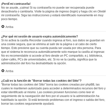
¡Perdí mi contraseña!
No se asuste, ¡calma! Si su contraseña no puede ser recuperada puede
desactivarla o cambiarla. Visite la página de ingreso (login) y haga clic en
Olvidé
mi contraseña
. Siga las instrucciones y estará identificado nuevamente en muy
poco tiempo.
Arriba
¿Por qué mi sesión de usuario expira automáticamente?
Si no activa la casilla
Recordar
cuando ingresa al foro, sus datos se guardan en
una cookie segura, que se elimina al salir de la página o al cabo de cierto
tiempo. Esto previene que su cuenta pueda ser usada por otra persona. Para
que el sistema le reconozca automáticamente solo marque la casilla al ingresar.
No es recomendable si accede al foro desde un PC compartido, e.j. biblioteca,
cyber-cafés, PCs de universidades, etc. Si no ve la casilla, significa que la
administración del foro ha deshabilitado la opción.
Arriba
¿Cuál es la función de "Borrar todas las cookies del Sitio"?
"Borrar todas las cookies del Sitio" borra las cookies creadas por phpBB, las
cuales le mantienen autorizado para acceder a determinados recursos del foro y
estar identificado al mismo. Las cookies proveen funciones como leer el
seguimiento de la navegación del foro por el usuario si la administración ha
habilitado la opción. Si está teniendo problemas con el ingreso o salida del foro,
borrar las cookies seguramente ayudará.