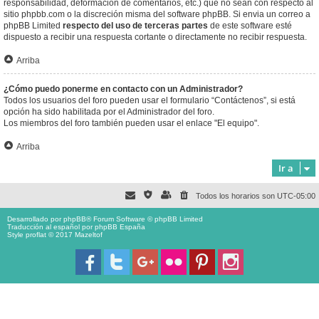
responsabilidad, deformación de comentarios, etc.) que no sean con respecto al
sitio phpbb.com o la discreción misma del software phpBB. Si envia un correo a
phpBB Limited
respecto del uso de terceras partes
de este software esté
dispuesto a recibir una respuesta cortante o directamente no recibir respuesta.
Arriba
¿Cómo puedo ponerme en contacto con un Administrador?
Todos los usuarios del foro pueden usar el formulario “Contáctenos”, si está
opción ha sido habilitada por el Administrador del foro.
Los miembros del foro también pueden usar el enlace "El equipo".
Arriba
Ir a
Todos los horarios son
UTC-05:00
Desarrollado por
phpBB
® Forum Software © phpBB Limited
Traducción al español por
phpBB España
Style proflat © 2017
Mazeltof