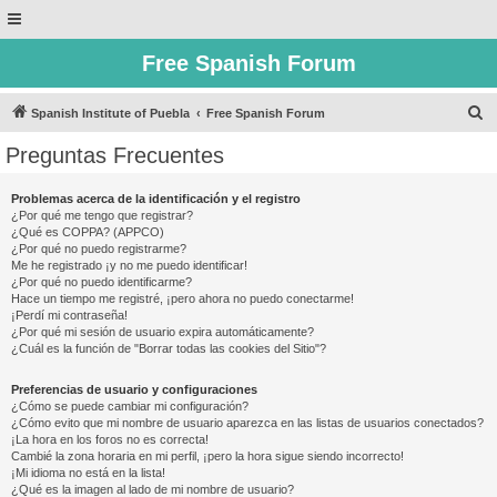
Free Spanish Forum
B
Spanish Institute of Puebla
Free Spanish Forum
u
Preguntas Frecuentes
s
c
Problemas acerca de la identificación y el registro
¿Por qué me tengo que registrar?
a
¿Qué es COPPA? (APPCO)
r
¿Por qué no puedo registrarme?
Me he registrado ¡y no me puedo identificar!
¿Por qué no puedo identificarme?
Hace un tiempo me registré, ¡pero ahora no puedo conectarme!
¡Perdí mi contraseña!
¿Por qué mi sesión de usuario expira automáticamente?
¿Cuál es la función de "Borrar todas las cookies del Sitio"?
Preferencias de usuario y configuraciones
¿Cómo se puede cambiar mi configuración?
¿Cómo evito que mi nombre de usuario aparezca en las listas de usuarios conectados?
¡La hora en los foros no es correcta!
Cambié la zona horaria en mi perfil, ¡pero la hora sigue siendo incorrecto!
¡Mi idioma no está en la lista!
¿Qué es la imagen al lado de mi nombre de usuario?