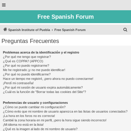
Free Spanish Forum
B
Spanish Institute of Puebla
Free Spanish Forum
u
Preguntas Frecuentes
s
c
Problemas acerca de la identificación y el registro
¿Por qué me tengo que registrar?
a
¿Qué es COPPA? (APPCO)
r
¿Por qué no puedo registrarme?
Me he registrado ¡y no me puedo identificar!
¿Por qué no puedo identificarme?
Hace un tiempo me registré, ¡pero ahora no puedo conectarme!
¡Perdí mi contraseña!
¿Por qué mi sesión de usuario expira automáticamente?
¿Cuál es la función de "Borrar todas las cookies del Sitio"?
Preferencias de usuario y configuraciones
¿Cómo se puede cambiar mi configuración?
¿Cómo evito que mi nombre de usuario aparezca en las listas de usuarios conectados?
¡La hora en los foros no es correcta!
Cambié la zona horaria en mi perfil, ¡pero la hora sigue siendo incorrecto!
¡Mi idioma no está en la lista!
¿Qué es la imagen al lado de mi nombre de usuario?