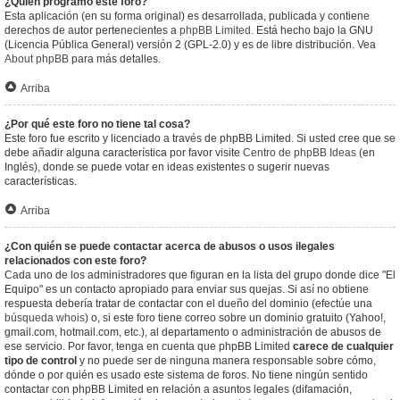
¿Quién programó este foro?
Esta aplicación (en su forma original) es desarrollada, publicada y contiene
derechos de autor pertenecientes a
phpBB Limited
. Está hecho bajo la GNU
(Licencia Pública General) versión 2 (GPL-2.0) y es de libre distribución. Vea
About phpBB
para más detalles.
Arriba
¿Por qué este foro no tiene tal cosa?
Este foro fue escrito y licenciado a través de phpBB Limited. Si usted cree que se
debe añadir alguna característica por favor visite
Centro de phpBB Ideas
(en
Inglés), donde se puede votar en ideas existentes o sugerir nuevas
características.
Arriba
¿Con quién se puede contactar acerca de abusos o usos ilegales
relacionados con este foro?
Cada uno de los administradores que figuran en la lista del grupo donde dice "El
Equipo" es un contacto apropiado para enviar sus quejas. Si así no obtiene
respuesta debería tratar de contactar con el dueño del dominio (efectúe una
búsqueda whois
) o, si este foro tiene correo sobre un dominio gratuito (Yahoo!,
gmail.com, hotmail.com, etc.), al departamento o administración de abusos de
ese servicio. Por favor, tenga en cuenta que phpBB Limited
carece de cualquier
tipo de control
y no puede ser de ninguna manera responsable sobre cómo,
dónde o por quién es usado este sistema de foros. No tiene ningún sentido
contactar con phpBB Limited en relación a asuntos legales (difamación,