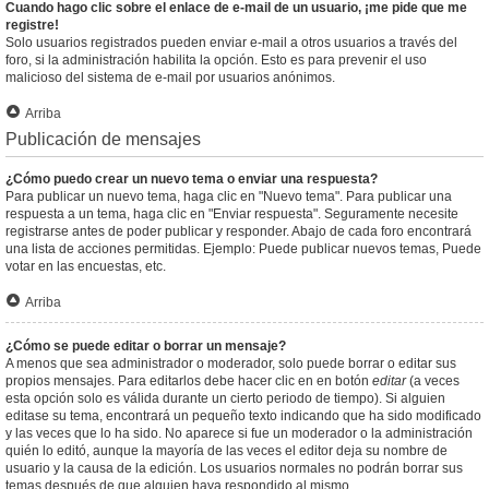
Cuando hago clic sobre el enlace de e-mail de un usuario, ¡me pide que me
registre!
Solo usuarios registrados pueden enviar e-mail a otros usuarios a través del
foro, si la administración habilita la opción. Esto es para prevenir el uso
malicioso del sistema de e-mail por usuarios anónimos.
Arriba
Publicación de mensajes
¿Cómo puedo crear un nuevo tema o enviar una respuesta?
Para publicar un nuevo tema, haga clic en "Nuevo tema". Para publicar una
respuesta a un tema, haga clic en "Enviar respuesta". Seguramente necesite
registrarse antes de poder publicar y responder. Abajo de cada foro encontrará
una lista de acciones permitidas. Ejemplo: Puede publicar nuevos temas, Puede
votar en las encuestas, etc.
Arriba
¿Cómo se puede editar o borrar un mensaje?
A menos que sea administrador o moderador, solo puede borrar o editar sus
propios mensajes. Para editarlos debe hacer clic en en botón
editar
(a veces
esta opción solo es válida durante un cierto periodo de tiempo). Si alguien
editase su tema, encontrará un pequeño texto indicando que ha sido modificado
y las veces que lo ha sido. No aparece si fue un moderador o la administración
quién lo editó, aunque la mayoría de las veces el editor deja su nombre de
usuario y la causa de la edición. Los usuarios normales no podrán borrar sus
temas después de que alguien haya respondido al mismo.