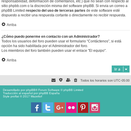
responsabilidad, deformación de comentarios, etc.) que no sean con respecto al
sitio phpbb.com o la discreción misma del software phpBB. Si envia un correo a
phpBB Limited
respecto del uso de terceras partes
de este software esté
dispuesto a recibir una respuesta cortante o directamente no recibir respuesta.
Arriba
¿Cómo puedo ponerme en contacto con un Administrador?
Todos los usuarios del foro pueden usar el formulario “Contáctenos”, si está
opción ha sido habilitada por el Administrador del foro.
Los miembros del foro también pueden usar el enlace "El equipo".
Arriba
Ir a
Todos los horarios son
UTC-05:00
Desarrollado por
phpBB
® Forum Software © phpBB Limited
Traducción al español por
phpBB España
Style proflat © 2017
Mazeltof