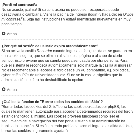
¡Perdí mi contraseña!
No se asuste, ¡calma! Si su contraseña no puede ser recuperada puede
desactivarla o cambiarla. Visite la página de ingreso (login) y haga clic en
Olvidé
mi contraseña
. Siga las instrucciones y estará identificado nuevamente en muy
poco tiempo.
Arriba
¿Por qué mi sesión de usuario expira automáticamente?
Si no activa la casilla
Recordar
cuando ingresa al foro, sus datos se guardan en
una cookie segura, que se elimina al salir de la página o al cabo de cierto
tiempo. Esto previene que su cuenta pueda ser usada por otra persona. Para
que el sistema le reconozca automáticamente solo marque la casilla al ingresar.
No es recomendable si accede al foro desde un PC compartido, e.j. biblioteca,
cyber-cafés, PCs de universidades, etc. Si no ve la casilla, significa que la
administración del foro ha deshabilitado la opción.
Arriba
¿Cuál es la función de "Borrar todas las cookies del Sitio"?
"Borrar todas las cookies del Sitio" borra las cookies creadas por phpBB, las
cuales le mantienen autorizado para acceder a determinados recursos del foro y
estar identificado al mismo. Las cookies proveen funciones como leer el
seguimiento de la navegación del foro por el usuario si la administración ha
habilitado la opción. Si está teniendo problemas con el ingreso o salida del foro,
borrar las cookies seguramente ayudará.