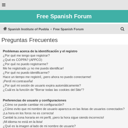
Free Spanish Forum
B
Spanish Institute of Puebla
Free Spanish Forum
u
Preguntas Frecuentes
s
c
Problemas acerca de la identificación y el registro
¿Por qué me tengo que registrar?
a
¿Qué es COPPA? (APPCO)
r
¿Por qué no puedo registrarme?
Me he registrado ¡y no me puedo identificar!
¿Por qué no puedo identificarme?
Hace un tiempo me registré, ¡pero ahora no puedo conectarme!
¡Perdí mi contraseña!
¿Por qué mi sesión de usuario expira automáticamente?
¿Cuál es la función de "Borrar todas las cookies del Sitio"?
Preferencias de usuario y configuraciones
¿Cómo se puede cambiar mi configuración?
¿Cómo evito que mi nombre de usuario aparezca en las listas de usuarios conectados?
¡La hora en los foros no es correcta!
Cambié la zona horaria en mi perfil, ¡pero la hora sigue siendo incorrecto!
¡Mi idioma no está en la lista!
¿Qué es la imagen al lado de mi nombre de usuario?