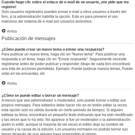
Cuando hago clic sobre el enlace de e-mail de un usuario, ¡me pide que me
registre!
Solo usuarios registrados pueden enviar e-mail a otros usuarios a través del
foro, si la administración habilita la opción. Esto es para prevenir el uso
malicioso del sistema de e-mail por usuarios anónimos.
Arriba
Publicación de mensajes
¿Cómo puedo crear un nuevo tema o enviar una respuesta?
Para publicar un nuevo tema, haga clic en "Nuevo tema". Para publicar una
respuesta a un tema, haga clic en "Enviar respuesta". Seguramente necesite
registrarse antes de poder publicar y responder. Abajo de cada foro encontrará
una lista de acciones permitidas. Ejemplo: Puede publicar nuevos temas, Puede
votar en las encuestas, etc.
Arriba
¿Cómo se puede editar o borrar un mensaje?
A menos que sea administrador o moderador, solo puede borrar o editar sus
propios mensajes. Para editarlos debe hacer clic en en botón
editar
(a veces
esta opción solo es válida durante un cierto periodo de tiempo). Si alguien
editase su tema, encontrará un pequeño texto indicando que ha sido modificado
y las veces que lo ha sido. No aparece si fue un moderador o la administración
quién lo editó, aunque la mayoría de las veces el editor deja su nombre de
usuario y la causa de la edición. Los usuarios normales no podrán borrar sus
temas después de que alguien haya respondido al mismo.