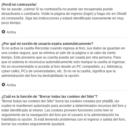
¡Perdí mi contraseña!
No se asuste, ¡calma! Si su contraseña no puede ser recuperada puede
desactivarla o cambiarla. Visite la página de ingreso (login) y haga clic en
Olvidé
mi contraseña
. Siga las instrucciones y estará identificado nuevamente en muy
poco tiempo.
Arriba
¿Por qué mi sesión de usuario expira automáticamente?
Si no activa la casilla
Recordar
cuando ingresa al foro, sus datos se guardan en
una cookie segura, que se elimina al salir de la página o al cabo de cierto
tiempo. Esto previene que su cuenta pueda ser usada por otra persona. Para
que el sistema le reconozca automáticamente solo marque la casilla al ingresar.
No es recomendable si accede al foro desde un PC compartido, e.j. biblioteca,
cyber-cafés, PCs de universidades, etc. Si no ve la casilla, significa que la
administración del foro ha deshabilitado la opción.
Arriba
¿Cuál es la función de "Borrar todas las cookies del Sitio"?
"Borrar todas las cookies del Sitio" borra las cookies creadas por phpBB, las
cuales le mantienen autorizado para acceder a determinados recursos del foro y
estar identificado al mismo. Las cookies proveen funciones como leer el
seguimiento de la navegación del foro por el usuario si la administración ha
habilitado la opción. Si está teniendo problemas con el ingreso o salida del foro,
borrar las cookies seguramente ayudará.