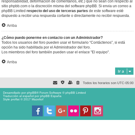
responsabilidad, deformación de comentarios, etc.) que no sean con respecto al
sitio phpbb.com o la discreción misma del software phpBB. Si envia un correo a
phpBB Limited
respecto del uso de terceras partes
de este software esté
dispuesto a recibir una respuesta cortante o directamente no recibir respuesta.
Arriba
¿Cómo puedo ponerme en contacto con un Administrador?
Todos los usuarios del foro pueden usar el formulario “Contáctenos”, si está
opción ha sido habilitada por el Administrador del foro.
Los miembros del foro también pueden usar el enlace "El equipo".
Arriba
Ir a
Todos los horarios son
UTC-05:00
Desarrollado por
phpBB
® Forum Software © phpBB Limited
Traducción al español por
phpBB España
Style proflat © 2017
Mazeltof