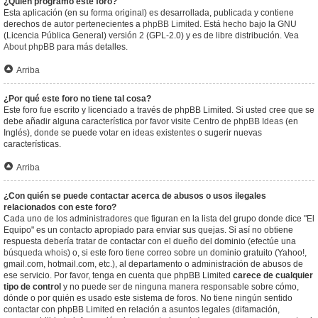
¿Quién programó este foro?
Esta aplicación (en su forma original) es desarrollada, publicada y contiene
derechos de autor pertenecientes a
phpBB Limited
. Está hecho bajo la GNU
(Licencia Pública General) versión 2 (GPL-2.0) y es de libre distribución. Vea
About phpBB
para más detalles.
Arriba
¿Por qué este foro no tiene tal cosa?
Este foro fue escrito y licenciado a través de phpBB Limited. Si usted cree que se
debe añadir alguna característica por favor visite
Centro de phpBB Ideas
(en
Inglés), donde se puede votar en ideas existentes o sugerir nuevas
características.
Arriba
¿Con quién se puede contactar acerca de abusos o usos ilegales
relacionados con este foro?
Cada uno de los administradores que figuran en la lista del grupo donde dice "El
Equipo" es un contacto apropiado para enviar sus quejas. Si así no obtiene
respuesta debería tratar de contactar con el dueño del dominio (efectúe una
búsqueda whois
) o, si este foro tiene correo sobre un dominio gratuito (Yahoo!,
gmail.com, hotmail.com, etc.), al departamento o administración de abusos de
ese servicio. Por favor, tenga en cuenta que phpBB Limited
carece de cualquier
tipo de control
y no puede ser de ninguna manera responsable sobre cómo,
dónde o por quién es usado este sistema de foros. No tiene ningún sentido
contactar con phpBB Limited en relación a asuntos legales (difamación,