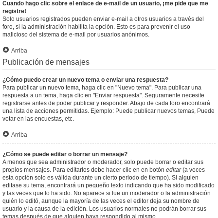
Cuando hago clic sobre el enlace de e-mail de un usuario, ¡me pide que me
registre!
Solo usuarios registrados pueden enviar e-mail a otros usuarios a través del
foro, si la administración habilita la opción. Esto es para prevenir el uso
malicioso del sistema de e-mail por usuarios anónimos.
Arriba
Publicación de mensajes
¿Cómo puedo crear un nuevo tema o enviar una respuesta?
Para publicar un nuevo tema, haga clic en "Nuevo tema". Para publicar una
respuesta a un tema, haga clic en "Enviar respuesta". Seguramente necesite
registrarse antes de poder publicar y responder. Abajo de cada foro encontrará
una lista de acciones permitidas. Ejemplo: Puede publicar nuevos temas, Puede
votar en las encuestas, etc.
Arriba
¿Cómo se puede editar o borrar un mensaje?
A menos que sea administrador o moderador, solo puede borrar o editar sus
propios mensajes. Para editarlos debe hacer clic en en botón
editar
(a veces
esta opción solo es válida durante un cierto periodo de tiempo). Si alguien
editase su tema, encontrará un pequeño texto indicando que ha sido modificado
y las veces que lo ha sido. No aparece si fue un moderador o la administración
quién lo editó, aunque la mayoría de las veces el editor deja su nombre de
usuario y la causa de la edición. Los usuarios normales no podrán borrar sus
temas después de que alguien haya respondido al mismo.