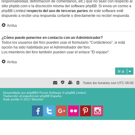
responsabilidad, deformación de comentarios, etc.) que no sean con respecto al
sitio phpbb.com o la discreción misma del software phpBB. Si envia un correo a
phpBB Limited
respecto del uso de terceras partes
de este software esté
dispuesto a recibir una respuesta cortante o directamente no recibir respuesta.
Arriba
¿Cómo puedo ponerme en contacto con un Administrador?
Todos los usuarios del foro pueden usar el formulario “Contáctenos”, si está
opción ha sido habilitada por el Administrador del foro.
Los miembros del foro también pueden usar el enlace "El equipo".
Arriba
Ir a
Todos los horarios son
UTC-05:00
Desarrollado por
phpBB
® Forum Software © phpBB Limited
Traducción al español por
phpBB España
Style proflat © 2017
Mazeltof