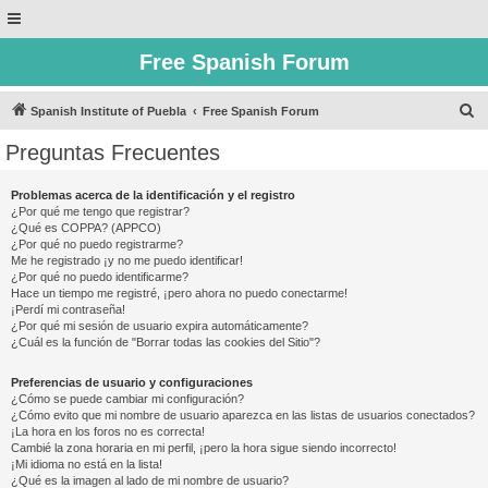
Free Spanish Forum
B
Spanish Institute of Puebla
Free Spanish Forum
u
Preguntas Frecuentes
s
c
Problemas acerca de la identificación y el registro
¿Por qué me tengo que registrar?
a
¿Qué es COPPA? (APPCO)
r
¿Por qué no puedo registrarme?
Me he registrado ¡y no me puedo identificar!
¿Por qué no puedo identificarme?
Hace un tiempo me registré, ¡pero ahora no puedo conectarme!
¡Perdí mi contraseña!
¿Por qué mi sesión de usuario expira automáticamente?
¿Cuál es la función de "Borrar todas las cookies del Sitio"?
Preferencias de usuario y configuraciones
¿Cómo se puede cambiar mi configuración?
¿Cómo evito que mi nombre de usuario aparezca en las listas de usuarios conectados?
¡La hora en los foros no es correcta!
Cambié la zona horaria en mi perfil, ¡pero la hora sigue siendo incorrecto!
¡Mi idioma no está en la lista!
¿Qué es la imagen al lado de mi nombre de usuario?