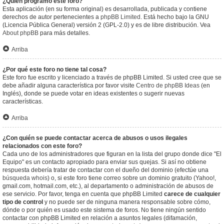
¿Quién programó este foro?
Esta aplicación (en su forma original) es desarrollada, publicada y contiene
derechos de autor pertenecientes a
phpBB Limited
. Está hecho bajo la GNU
(Licencia Pública General) versión 2 (GPL-2.0) y es de libre distribución. Vea
About phpBB
para más detalles.
Arriba
¿Por qué este foro no tiene tal cosa?
Este foro fue escrito y licenciado a través de phpBB Limited. Si usted cree que se
debe añadir alguna característica por favor visite
Centro de phpBB Ideas
(en
Inglés), donde se puede votar en ideas existentes o sugerir nuevas
características.
Arriba
¿Con quién se puede contactar acerca de abusos o usos ilegales
relacionados con este foro?
Cada uno de los administradores que figuran en la lista del grupo donde dice "El
Equipo" es un contacto apropiado para enviar sus quejas. Si así no obtiene
respuesta debería tratar de contactar con el dueño del dominio (efectúe una
búsqueda whois
) o, si este foro tiene correo sobre un dominio gratuito (Yahoo!,
gmail.com, hotmail.com, etc.), al departamento o administración de abusos de
ese servicio. Por favor, tenga en cuenta que phpBB Limited
carece de cualquier
tipo de control
y no puede ser de ninguna manera responsable sobre cómo,
dónde o por quién es usado este sistema de foros. No tiene ningún sentido
contactar con phpBB Limited en relación a asuntos legales (difamación,