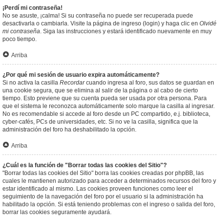
¡Perdí mi contraseña!
No se asuste, ¡calma! Si su contraseña no puede ser recuperada puede
desactivarla o cambiarla. Visite la página de ingreso (login) y haga clic en
Olvidé
mi contraseña
. Siga las instrucciones y estará identificado nuevamente en muy
poco tiempo.
Arriba
¿Por qué mi sesión de usuario expira automáticamente?
Si no activa la casilla
Recordar
cuando ingresa al foro, sus datos se guardan en
una cookie segura, que se elimina al salir de la página o al cabo de cierto
tiempo. Esto previene que su cuenta pueda ser usada por otra persona. Para
que el sistema le reconozca automáticamente solo marque la casilla al ingresar.
No es recomendable si accede al foro desde un PC compartido, e.j. biblioteca,
cyber-cafés, PCs de universidades, etc. Si no ve la casilla, significa que la
administración del foro ha deshabilitado la opción.
Arriba
¿Cuál es la función de "Borrar todas las cookies del Sitio"?
"Borrar todas las cookies del Sitio" borra las cookies creadas por phpBB, las
cuales le mantienen autorizado para acceder a determinados recursos del foro y
estar identificado al mismo. Las cookies proveen funciones como leer el
seguimiento de la navegación del foro por el usuario si la administración ha
habilitado la opción. Si está teniendo problemas con el ingreso o salida del foro,
borrar las cookies seguramente ayudará.