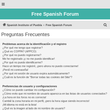
Free Spanish Forum
B
Spanish Institute of Puebla
Free Spanish Forum
u
Preguntas Frecuentes
s
c
Problemas acerca de la identificación y el registro
¿Por qué me tengo que registrar?
a
¿Qué es COPPA? (APPCO)
r
¿Por qué no puedo registrarme?
Me he registrado ¡y no me puedo identificar!
¿Por qué no puedo identificarme?
Hace un tiempo me registré, ¡pero ahora no puedo conectarme!
¡Perdí mi contraseña!
¿Por qué mi sesión de usuario expira automáticamente?
¿Cuál es la función de "Borrar todas las cookies del Sitio"?
Preferencias de usuario y configuraciones
¿Cómo se puede cambiar mi configuración?
¿Cómo evito que mi nombre de usuario aparezca en las listas de usuarios conectados?
¡La hora en los foros no es correcta!
Cambié la zona horaria en mi perfil, ¡pero la hora sigue siendo incorrecto!
¡Mi idioma no está en la lista!
¿Qué es la imagen al lado de mi nombre de usuario?