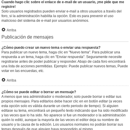
Cuando hago clic sobre el enlace de e-mail de un usuario, ¡me pide que me
registre!
Solo usuarios registrados pueden enviar e-mail a otros usuarios a través del
foro, si la administración habilita la opción. Esto es para prevenir el uso
malicioso del sistema de e-mail por usuarios anónimos.
Arriba
Publicación de mensajes
¿Cómo puedo crear un nuevo tema o enviar una respuesta?
Para publicar un nuevo tema, haga clic en "Nuevo tema". Para publicar una
respuesta a un tema, haga clic en "Enviar respuesta". Seguramente necesite
registrarse antes de poder publicar y responder. Abajo de cada foro encontrará
una lista de acciones permitidas. Ejemplo: Puede publicar nuevos temas, Puede
votar en las encuestas, etc.
Arriba
¿Cómo se puede editar o borrar un mensaje?
A menos que sea administrador o moderador, solo puede borrar o editar sus
propios mensajes. Para editarlos debe hacer clic en en botón
editar
(a veces
esta opción solo es válida durante un cierto periodo de tiempo). Si alguien
editase su tema, encontrará un pequeño texto indicando que ha sido modificado
y las veces que lo ha sido. No aparece si fue un moderador o la administración
quién lo editó, aunque la mayoría de las veces el editor deja su nombre de
usuario y la causa de la edición. Los usuarios normales no podrán borrar sus
temas después de que alguien haya respondido al mismo.