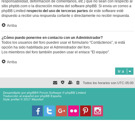
responsabilidad, deformación de comentarios, etc.) que no sean con respecto al
sitio phpbb.com o la discreción misma del software phpBB. Si envia un correo a
phpBB Limited
respecto del uso de terceras partes
de este software esté
dispuesto a recibir una respuesta cortante o directamente no recibir respuesta.
Arriba
¿Cómo puedo ponerme en contacto con un Administrador?
Todos los usuarios del foro pueden usar el formulario “Contáctenos”, si está
opción ha sido habilitada por el Administrador del foro.
Los miembros del foro también pueden usar el enlace "El equipo".
Arriba
Ir a
Todos los horarios son
UTC-05:00
Desarrollado por
phpBB
® Forum Software © phpBB Limited
Traducción al español por
phpBB España
Style proflat © 2017
Mazeltof