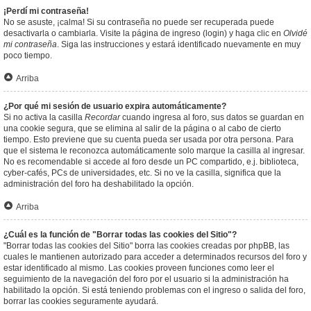
¡Perdí mi contraseña!
No se asuste, ¡calma! Si su contraseña no puede ser recuperada puede
desactivarla o cambiarla. Visite la página de ingreso (login) y haga clic en
Olvidé
mi contraseña
. Siga las instrucciones y estará identificado nuevamente en muy
poco tiempo.
Arriba
¿Por qué mi sesión de usuario expira automáticamente?
Si no activa la casilla
Recordar
cuando ingresa al foro, sus datos se guardan en
una cookie segura, que se elimina al salir de la página o al cabo de cierto
tiempo. Esto previene que su cuenta pueda ser usada por otra persona. Para
que el sistema le reconozca automáticamente solo marque la casilla al ingresar.
No es recomendable si accede al foro desde un PC compartido, e.j. biblioteca,
cyber-cafés, PCs de universidades, etc. Si no ve la casilla, significa que la
administración del foro ha deshabilitado la opción.
Arriba
¿Cuál es la función de "Borrar todas las cookies del Sitio"?
"Borrar todas las cookies del Sitio" borra las cookies creadas por phpBB, las
cuales le mantienen autorizado para acceder a determinados recursos del foro y
estar identificado al mismo. Las cookies proveen funciones como leer el
seguimiento de la navegación del foro por el usuario si la administración ha
habilitado la opción. Si está teniendo problemas con el ingreso o salida del foro,
borrar las cookies seguramente ayudará.