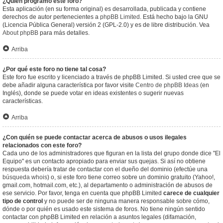
¿Quién programó este foro?
Esta aplicación (en su forma original) es desarrollada, publicada y contiene
derechos de autor pertenecientes a
phpBB Limited
. Está hecho bajo la GNU
(Licencia Pública General) versión 2 (GPL-2.0) y es de libre distribución. Vea
About phpBB
para más detalles.
Arriba
¿Por qué este foro no tiene tal cosa?
Este foro fue escrito y licenciado a través de phpBB Limited. Si usted cree que se
debe añadir alguna característica por favor visite
Centro de phpBB Ideas
(en
Inglés), donde se puede votar en ideas existentes o sugerir nuevas
características.
Arriba
¿Con quién se puede contactar acerca de abusos o usos ilegales
relacionados con este foro?
Cada uno de los administradores que figuran en la lista del grupo donde dice "El
Equipo" es un contacto apropiado para enviar sus quejas. Si así no obtiene
respuesta debería tratar de contactar con el dueño del dominio (efectúe una
búsqueda whois
) o, si este foro tiene correo sobre un dominio gratuito (Yahoo!,
gmail.com, hotmail.com, etc.), al departamento o administración de abusos de
ese servicio. Por favor, tenga en cuenta que phpBB Limited
carece de cualquier
tipo de control
y no puede ser de ninguna manera responsable sobre cómo,
dónde o por quién es usado este sistema de foros. No tiene ningún sentido
contactar con phpBB Limited en relación a asuntos legales (difamación,