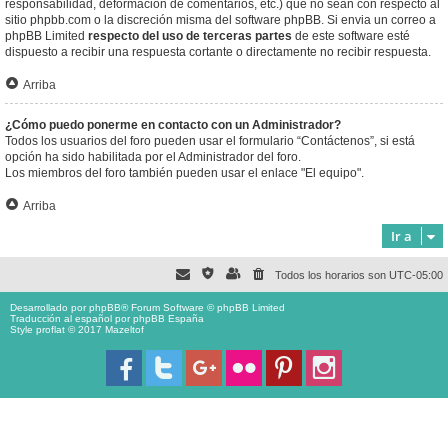
responsabilidad, deformación de comentarios, etc.) que no sean con respecto al
sitio phpbb.com o la discreción misma del software phpBB. Si envia un correo a
phpBB Limited
respecto del uso de terceras partes
de este software esté
dispuesto a recibir una respuesta cortante o directamente no recibir respuesta.
Arriba
¿Cómo puedo ponerme en contacto con un Administrador?
Todos los usuarios del foro pueden usar el formulario “Contáctenos”, si está
opción ha sido habilitada por el Administrador del foro.
Los miembros del foro también pueden usar el enlace "El equipo".
Arriba
Ir a
Todos los horarios son
UTC-05:00
Desarrollado por
phpBB
® Forum Software © phpBB Limited
Traducción al español por
phpBB España
Style proflat © 2017
Mazeltof