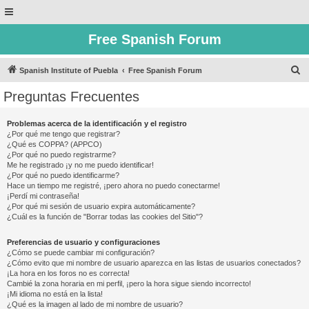
Free Spanish Forum
B
Spanish Institute of Puebla
Free Spanish Forum
u
Preguntas Frecuentes
s
c
Problemas acerca de la identificación y el registro
¿Por qué me tengo que registrar?
a
¿Qué es COPPA? (APPCO)
r
¿Por qué no puedo registrarme?
Me he registrado ¡y no me puedo identificar!
¿Por qué no puedo identificarme?
Hace un tiempo me registré, ¡pero ahora no puedo conectarme!
¡Perdí mi contraseña!
¿Por qué mi sesión de usuario expira automáticamente?
¿Cuál es la función de "Borrar todas las cookies del Sitio"?
Preferencias de usuario y configuraciones
¿Cómo se puede cambiar mi configuración?
¿Cómo evito que mi nombre de usuario aparezca en las listas de usuarios conectados?
¡La hora en los foros no es correcta!
Cambié la zona horaria en mi perfil, ¡pero la hora sigue siendo incorrecto!
¡Mi idioma no está en la lista!
¿Qué es la imagen al lado de mi nombre de usuario?