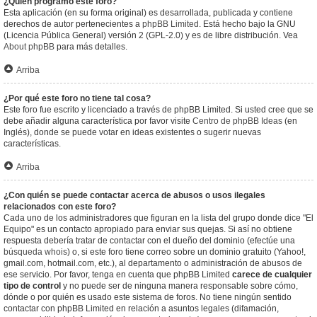
¿Quién programó este foro?
Esta aplicación (en su forma original) es desarrollada, publicada y contiene
derechos de autor pertenecientes a
phpBB Limited
. Está hecho bajo la GNU
(Licencia Pública General) versión 2 (GPL-2.0) y es de libre distribución. Vea
About phpBB
para más detalles.
Arriba
¿Por qué este foro no tiene tal cosa?
Este foro fue escrito y licenciado a través de phpBB Limited. Si usted cree que se
debe añadir alguna característica por favor visite
Centro de phpBB Ideas
(en
Inglés), donde se puede votar en ideas existentes o sugerir nuevas
características.
Arriba
¿Con quién se puede contactar acerca de abusos o usos ilegales
relacionados con este foro?
Cada uno de los administradores que figuran en la lista del grupo donde dice "El
Equipo" es un contacto apropiado para enviar sus quejas. Si así no obtiene
respuesta debería tratar de contactar con el dueño del dominio (efectúe una
búsqueda whois
) o, si este foro tiene correo sobre un dominio gratuito (Yahoo!,
gmail.com, hotmail.com, etc.), al departamento o administración de abusos de
ese servicio. Por favor, tenga en cuenta que phpBB Limited
carece de cualquier
tipo de control
y no puede ser de ninguna manera responsable sobre cómo,
dónde o por quién es usado este sistema de foros. No tiene ningún sentido
contactar con phpBB Limited en relación a asuntos legales (difamación,