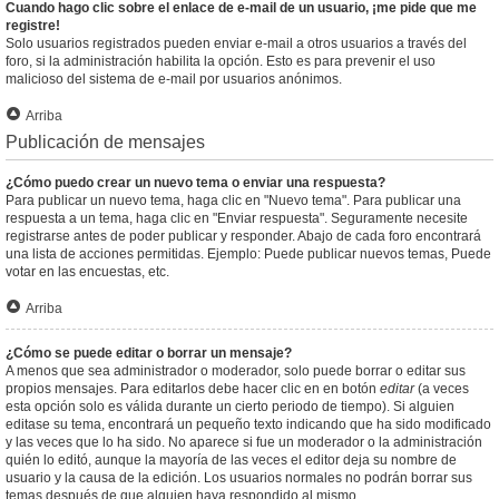
Cuando hago clic sobre el enlace de e-mail de un usuario, ¡me pide que me
registre!
Solo usuarios registrados pueden enviar e-mail a otros usuarios a través del
foro, si la administración habilita la opción. Esto es para prevenir el uso
malicioso del sistema de e-mail por usuarios anónimos.
Arriba
Publicación de mensajes
¿Cómo puedo crear un nuevo tema o enviar una respuesta?
Para publicar un nuevo tema, haga clic en "Nuevo tema". Para publicar una
respuesta a un tema, haga clic en "Enviar respuesta". Seguramente necesite
registrarse antes de poder publicar y responder. Abajo de cada foro encontrará
una lista de acciones permitidas. Ejemplo: Puede publicar nuevos temas, Puede
votar en las encuestas, etc.
Arriba
¿Cómo se puede editar o borrar un mensaje?
A menos que sea administrador o moderador, solo puede borrar o editar sus
propios mensajes. Para editarlos debe hacer clic en en botón
editar
(a veces
esta opción solo es válida durante un cierto periodo de tiempo). Si alguien
editase su tema, encontrará un pequeño texto indicando que ha sido modificado
y las veces que lo ha sido. No aparece si fue un moderador o la administración
quién lo editó, aunque la mayoría de las veces el editor deja su nombre de
usuario y la causa de la edición. Los usuarios normales no podrán borrar sus
temas después de que alguien haya respondido al mismo.