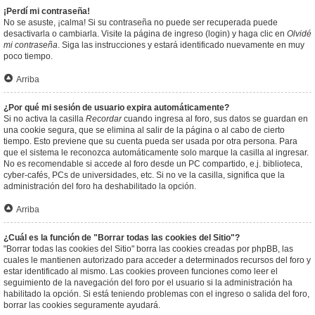
¡Perdí mi contraseña!
No se asuste, ¡calma! Si su contraseña no puede ser recuperada puede
desactivarla o cambiarla. Visite la página de ingreso (login) y haga clic en
Olvidé
mi contraseña
. Siga las instrucciones y estará identificado nuevamente en muy
poco tiempo.
Arriba
¿Por qué mi sesión de usuario expira automáticamente?
Si no activa la casilla
Recordar
cuando ingresa al foro, sus datos se guardan en
una cookie segura, que se elimina al salir de la página o al cabo de cierto
tiempo. Esto previene que su cuenta pueda ser usada por otra persona. Para
que el sistema le reconozca automáticamente solo marque la casilla al ingresar.
No es recomendable si accede al foro desde un PC compartido, e.j. biblioteca,
cyber-cafés, PCs de universidades, etc. Si no ve la casilla, significa que la
administración del foro ha deshabilitado la opción.
Arriba
¿Cuál es la función de "Borrar todas las cookies del Sitio"?
"Borrar todas las cookies del Sitio" borra las cookies creadas por phpBB, las
cuales le mantienen autorizado para acceder a determinados recursos del foro y
estar identificado al mismo. Las cookies proveen funciones como leer el
seguimiento de la navegación del foro por el usuario si la administración ha
habilitado la opción. Si está teniendo problemas con el ingreso o salida del foro,
borrar las cookies seguramente ayudará.