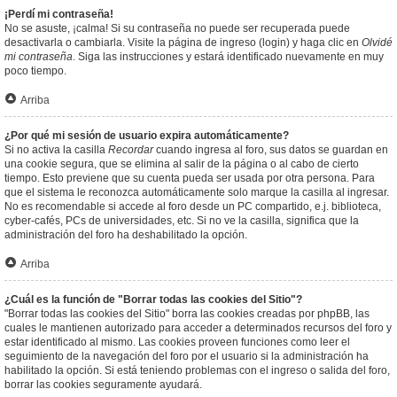
¡Perdí mi contraseña!
No se asuste, ¡calma! Si su contraseña no puede ser recuperada puede
desactivarla o cambiarla. Visite la página de ingreso (login) y haga clic en
Olvidé
mi contraseña
. Siga las instrucciones y estará identificado nuevamente en muy
poco tiempo.
Arriba
¿Por qué mi sesión de usuario expira automáticamente?
Si no activa la casilla
Recordar
cuando ingresa al foro, sus datos se guardan en
una cookie segura, que se elimina al salir de la página o al cabo de cierto
tiempo. Esto previene que su cuenta pueda ser usada por otra persona. Para
que el sistema le reconozca automáticamente solo marque la casilla al ingresar.
No es recomendable si accede al foro desde un PC compartido, e.j. biblioteca,
cyber-cafés, PCs de universidades, etc. Si no ve la casilla, significa que la
administración del foro ha deshabilitado la opción.
Arriba
¿Cuál es la función de "Borrar todas las cookies del Sitio"?
"Borrar todas las cookies del Sitio" borra las cookies creadas por phpBB, las
cuales le mantienen autorizado para acceder a determinados recursos del foro y
estar identificado al mismo. Las cookies proveen funciones como leer el
seguimiento de la navegación del foro por el usuario si la administración ha
habilitado la opción. Si está teniendo problemas con el ingreso o salida del foro,
borrar las cookies seguramente ayudará.