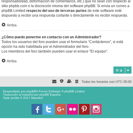
responsabilidad, deformación de comentarios, etc.) que no sean con respecto al
sitio phpbb.com o la discreción misma del software phpBB. Si envia un correo a
phpBB Limited
respecto del uso de terceras partes
de este software esté
dispuesto a recibir una respuesta cortante o directamente no recibir respuesta.
Arriba
¿Cómo puedo ponerme en contacto con un Administrador?
Todos los usuarios del foro pueden usar el formulario “Contáctenos”, si está
opción ha sido habilitada por el Administrador del foro.
Los miembros del foro también pueden usar el enlace "El equipo".
Arriba
Ir a
Todos los horarios son
UTC-05:00
Desarrollado por
phpBB
® Forum Software © phpBB Limited
Traducción al español por
phpBB España
Style proflat © 2017
Mazeltof