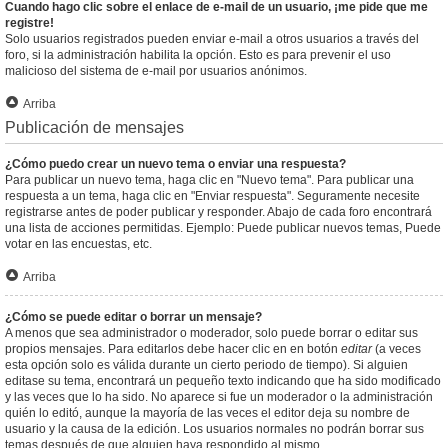
Cuando hago clic sobre el enlace de e-mail de un usuario, ¡me pide que me
registre!
Solo usuarios registrados pueden enviar e-mail a otros usuarios a través del
foro, si la administración habilita la opción. Esto es para prevenir el uso
malicioso del sistema de e-mail por usuarios anónimos.
Arriba
Publicación de mensajes
¿Cómo puedo crear un nuevo tema o enviar una respuesta?
Para publicar un nuevo tema, haga clic en "Nuevo tema". Para publicar una
respuesta a un tema, haga clic en "Enviar respuesta". Seguramente necesite
registrarse antes de poder publicar y responder. Abajo de cada foro encontrará
una lista de acciones permitidas. Ejemplo: Puede publicar nuevos temas, Puede
votar en las encuestas, etc.
Arriba
¿Cómo se puede editar o borrar un mensaje?
A menos que sea administrador o moderador, solo puede borrar o editar sus
propios mensajes. Para editarlos debe hacer clic en en botón
editar
(a veces
esta opción solo es válida durante un cierto periodo de tiempo). Si alguien
editase su tema, encontrará un pequeño texto indicando que ha sido modificado
y las veces que lo ha sido. No aparece si fue un moderador o la administración
quién lo editó, aunque la mayoría de las veces el editor deja su nombre de
usuario y la causa de la edición. Los usuarios normales no podrán borrar sus
temas después de que alguien haya respondido al mismo.