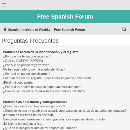
Free Spanish Forum
B
Spanish Institute of Puebla
Free Spanish Forum
u
Preguntas Frecuentes
s
c
Problemas acerca de la identificación y el registro
¿Por qué me tengo que registrar?
a
¿Qué es COPPA? (APPCO)
r
¿Por qué no puedo registrarme?
Me he registrado ¡y no me puedo identificar!
¿Por qué no puedo identificarme?
Hace un tiempo me registré, ¡pero ahora no puedo conectarme!
¡Perdí mi contraseña!
¿Por qué mi sesión de usuario expira automáticamente?
¿Cuál es la función de "Borrar todas las cookies del Sitio"?
Preferencias de usuario y configuraciones
¿Cómo se puede cambiar mi configuración?
¿Cómo evito que mi nombre de usuario aparezca en las listas de usuarios conectados?
¡La hora en los foros no es correcta!
Cambié la zona horaria en mi perfil, ¡pero la hora sigue siendo incorrecto!
¡Mi idioma no está en la lista!
¿Qué es la imagen al lado de mi nombre de usuario?