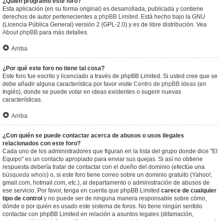
¿Quién programó este foro?
Esta aplicación (en su forma original) es desarrollada, publicada y contiene
derechos de autor pertenecientes a
phpBB Limited
. Está hecho bajo la GNU
(Licencia Pública General) versión 2 (GPL-2.0) y es de libre distribución. Vea
About phpBB
para más detalles.
Arriba
¿Por qué este foro no tiene tal cosa?
Este foro fue escrito y licenciado a través de phpBB Limited. Si usted cree que se
debe añadir alguna característica por favor visite
Centro de phpBB Ideas
(en
Inglés), donde se puede votar en ideas existentes o sugerir nuevas
características.
Arriba
¿Con quién se puede contactar acerca de abusos o usos ilegales
relacionados con este foro?
Cada uno de los administradores que figuran en la lista del grupo donde dice "El
Equipo" es un contacto apropiado para enviar sus quejas. Si así no obtiene
respuesta debería tratar de contactar con el dueño del dominio (efectúe una
búsqueda whois
) o, si este foro tiene correo sobre un dominio gratuito (Yahoo!,
gmail.com, hotmail.com, etc.), al departamento o administración de abusos de
ese servicio. Por favor, tenga en cuenta que phpBB Limited
carece de cualquier
tipo de control
y no puede ser de ninguna manera responsable sobre cómo,
dónde o por quién es usado este sistema de foros. No tiene ningún sentido
contactar con phpBB Limited en relación a asuntos legales (difamación,