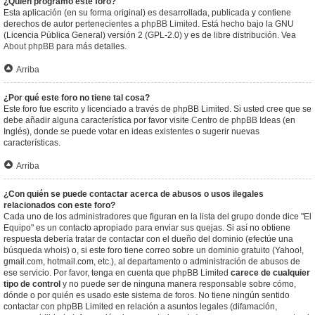
¿Quién programó este foro?
Esta aplicación (en su forma original) es desarrollada, publicada y contiene
derechos de autor pertenecientes a
phpBB Limited
. Está hecho bajo la GNU
(Licencia Pública General) versión 2 (GPL-2.0) y es de libre distribución. Vea
About phpBB
para más detalles.
Arriba
¿Por qué este foro no tiene tal cosa?
Este foro fue escrito y licenciado a través de phpBB Limited. Si usted cree que se
debe añadir alguna característica por favor visite
Centro de phpBB Ideas
(en
Inglés), donde se puede votar en ideas existentes o sugerir nuevas
características.
Arriba
¿Con quién se puede contactar acerca de abusos o usos ilegales
relacionados con este foro?
Cada uno de los administradores que figuran en la lista del grupo donde dice "El
Equipo" es un contacto apropiado para enviar sus quejas. Si así no obtiene
respuesta debería tratar de contactar con el dueño del dominio (efectúe una
búsqueda whois
) o, si este foro tiene correo sobre un dominio gratuito (Yahoo!,
gmail.com, hotmail.com, etc.), al departamento o administración de abusos de
ese servicio. Por favor, tenga en cuenta que phpBB Limited
carece de cualquier
tipo de control
y no puede ser de ninguna manera responsable sobre cómo,
dónde o por quién es usado este sistema de foros. No tiene ningún sentido
contactar con phpBB Limited en relación a asuntos legales (difamación,