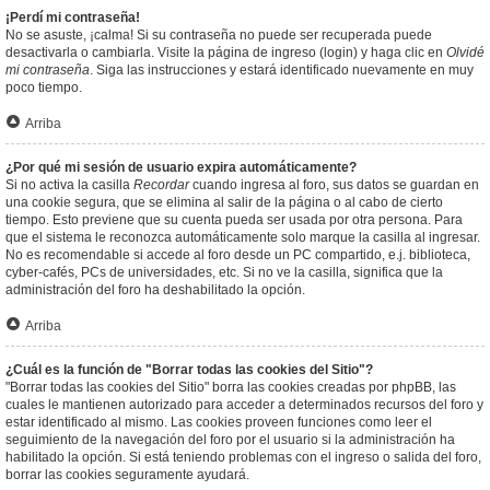
¡Perdí mi contraseña!
No se asuste, ¡calma! Si su contraseña no puede ser recuperada puede
desactivarla o cambiarla. Visite la página de ingreso (login) y haga clic en
Olvidé
mi contraseña
. Siga las instrucciones y estará identificado nuevamente en muy
poco tiempo.
Arriba
¿Por qué mi sesión de usuario expira automáticamente?
Si no activa la casilla
Recordar
cuando ingresa al foro, sus datos se guardan en
una cookie segura, que se elimina al salir de la página o al cabo de cierto
tiempo. Esto previene que su cuenta pueda ser usada por otra persona. Para
que el sistema le reconozca automáticamente solo marque la casilla al ingresar.
No es recomendable si accede al foro desde un PC compartido, e.j. biblioteca,
cyber-cafés, PCs de universidades, etc. Si no ve la casilla, significa que la
administración del foro ha deshabilitado la opción.
Arriba
¿Cuál es la función de "Borrar todas las cookies del Sitio"?
"Borrar todas las cookies del Sitio" borra las cookies creadas por phpBB, las
cuales le mantienen autorizado para acceder a determinados recursos del foro y
estar identificado al mismo. Las cookies proveen funciones como leer el
seguimiento de la navegación del foro por el usuario si la administración ha
habilitado la opción. Si está teniendo problemas con el ingreso o salida del foro,
borrar las cookies seguramente ayudará.