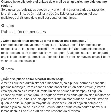
Cuando hago clic sobre el enlace de e-mail de un usuario, ¡me pide que me
registre!
Solo usuarios registrados pueden enviar e-mail a otros usuarios a través del
foro, si la administración habilita la opción. Esto es para prevenir el uso
malicioso del sistema de e-mail por usuarios anónimos.
Arriba
Publicación de mensajes
¿Cómo puedo crear un nuevo tema o enviar una respuesta?
Para publicar un nuevo tema, haga clic en "Nuevo tema". Para publicar una
respuesta a un tema, haga clic en "Enviar respuesta". Seguramente necesite
registrarse antes de poder publicar y responder. Abajo de cada foro encontrará
una lista de acciones permitidas. Ejemplo: Puede publicar nuevos temas, Puede
votar en las encuestas, etc.
Arriba
¿Cómo se puede editar o borrar un mensaje?
A menos que sea administrador o moderador, solo puede borrar o editar sus
propios mensajes. Para editarlos debe hacer clic en en botón
editar
(a veces
esta opción solo es válida durante un cierto periodo de tiempo). Si alguien
editase su tema, encontrará un pequeño texto indicando que ha sido modificado
y las veces que lo ha sido. No aparece si fue un moderador o la administración
quién lo editó, aunque la mayoría de las veces el editor deja su nombre de
usuario y la causa de la edición. Los usuarios normales no podrán borrar sus
temas después de que alguien haya respondido al mismo.