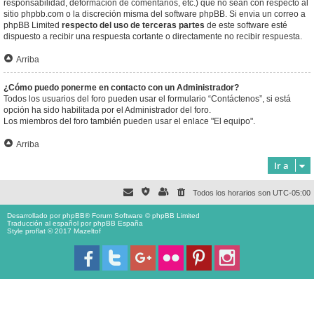
responsabilidad, deformación de comentarios, etc.) que no sean con respecto al
sitio phpbb.com o la discreción misma del software phpBB. Si envia un correo a
phpBB Limited
respecto del uso de terceras partes
de este software esté
dispuesto a recibir una respuesta cortante o directamente no recibir respuesta.
Arriba
¿Cómo puedo ponerme en contacto con un Administrador?
Todos los usuarios del foro pueden usar el formulario “Contáctenos”, si está
opción ha sido habilitada por el Administrador del foro.
Los miembros del foro también pueden usar el enlace "El equipo".
Arriba
Ir a
Todos los horarios son
UTC-05:00
Desarrollado por
phpBB
® Forum Software © phpBB Limited
Traducción al español por
phpBB España
Style proflat © 2017
Mazeltof