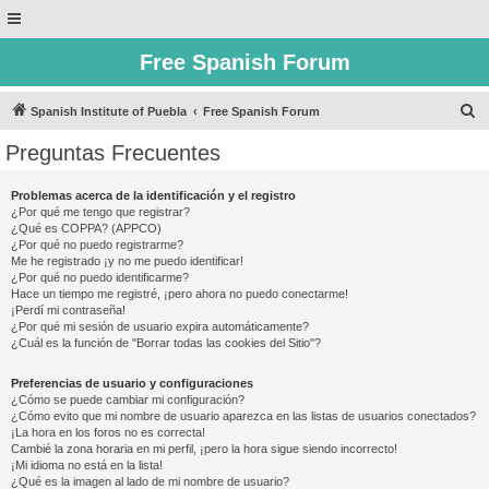
Free Spanish Forum
B
Spanish Institute of Puebla
Free Spanish Forum
u
Preguntas Frecuentes
s
c
Problemas acerca de la identificación y el registro
¿Por qué me tengo que registrar?
a
¿Qué es COPPA? (APPCO)
r
¿Por qué no puedo registrarme?
Me he registrado ¡y no me puedo identificar!
¿Por qué no puedo identificarme?
Hace un tiempo me registré, ¡pero ahora no puedo conectarme!
¡Perdí mi contraseña!
¿Por qué mi sesión de usuario expira automáticamente?
¿Cuál es la función de "Borrar todas las cookies del Sitio"?
Preferencias de usuario y configuraciones
¿Cómo se puede cambiar mi configuración?
¿Cómo evito que mi nombre de usuario aparezca en las listas de usuarios conectados?
¡La hora en los foros no es correcta!
Cambié la zona horaria en mi perfil, ¡pero la hora sigue siendo incorrecto!
¡Mi idioma no está en la lista!
¿Qué es la imagen al lado de mi nombre de usuario?