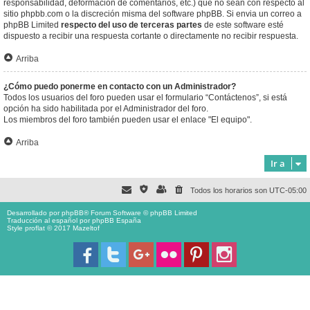
responsabilidad, deformación de comentarios, etc.) que no sean con respecto al
sitio phpbb.com o la discreción misma del software phpBB. Si envia un correo a
phpBB Limited
respecto del uso de terceras partes
de este software esté
dispuesto a recibir una respuesta cortante o directamente no recibir respuesta.
Arriba
¿Cómo puedo ponerme en contacto con un Administrador?
Todos los usuarios del foro pueden usar el formulario “Contáctenos”, si está
opción ha sido habilitada por el Administrador del foro.
Los miembros del foro también pueden usar el enlace "El equipo".
Arriba
Ir a
Todos los horarios son
UTC-05:00
Desarrollado por
phpBB
® Forum Software © phpBB Limited
Traducción al español por
phpBB España
Style proflat © 2017
Mazeltof