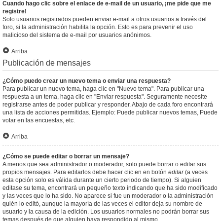
Cuando hago clic sobre el enlace de e-mail de un usuario, ¡me pide que me
registre!
Solo usuarios registrados pueden enviar e-mail a otros usuarios a través del
foro, si la administración habilita la opción. Esto es para prevenir el uso
malicioso del sistema de e-mail por usuarios anónimos.
Arriba
Publicación de mensajes
¿Cómo puedo crear un nuevo tema o enviar una respuesta?
Para publicar un nuevo tema, haga clic en "Nuevo tema". Para publicar una
respuesta a un tema, haga clic en "Enviar respuesta". Seguramente necesite
registrarse antes de poder publicar y responder. Abajo de cada foro encontrará
una lista de acciones permitidas. Ejemplo: Puede publicar nuevos temas, Puede
votar en las encuestas, etc.
Arriba
¿Cómo se puede editar o borrar un mensaje?
A menos que sea administrador o moderador, solo puede borrar o editar sus
propios mensajes. Para editarlos debe hacer clic en en botón
editar
(a veces
esta opción solo es válida durante un cierto periodo de tiempo). Si alguien
editase su tema, encontrará un pequeño texto indicando que ha sido modificado
y las veces que lo ha sido. No aparece si fue un moderador o la administración
quién lo editó, aunque la mayoría de las veces el editor deja su nombre de
usuario y la causa de la edición. Los usuarios normales no podrán borrar sus
temas después de que alguien haya respondido al mismo.