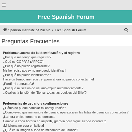
Free Spanish Forum
B
Spanish Institute of Puebla
Free Spanish Forum
u
Preguntas Frecuentes
s
c
Problemas acerca de la identificación y el registro
¿Por qué me tengo que registrar?
a
¿Qué es COPPA? (APPCO)
r
¿Por qué no puedo registrarme?
Me he registrado ¡y no me puedo identificar!
¿Por qué no puedo identificarme?
Hace un tiempo me registré, ¡pero ahora no puedo conectarme!
¡Perdí mi contraseña!
¿Por qué mi sesión de usuario expira automáticamente?
¿Cuál es la función de "Borrar todas las cookies del Sitio"?
Preferencias de usuario y configuraciones
¿Cómo se puede cambiar mi configuración?
¿Cómo evito que mi nombre de usuario aparezca en las listas de usuarios conectados?
¡La hora en los foros no es correcta!
Cambié la zona horaria en mi perfil, ¡pero la hora sigue siendo incorrecto!
¡Mi idioma no está en la lista!
¿Qué es la imagen al lado de mi nombre de usuario?