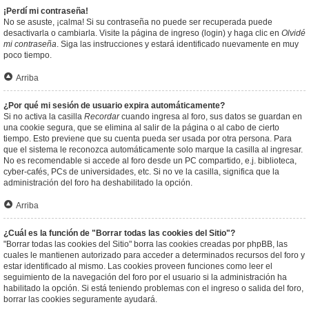
¡Perdí mi contraseña!
No se asuste, ¡calma! Si su contraseña no puede ser recuperada puede
desactivarla o cambiarla. Visite la página de ingreso (login) y haga clic en
Olvidé
mi contraseña
. Siga las instrucciones y estará identificado nuevamente en muy
poco tiempo.
Arriba
¿Por qué mi sesión de usuario expira automáticamente?
Si no activa la casilla
Recordar
cuando ingresa al foro, sus datos se guardan en
una cookie segura, que se elimina al salir de la página o al cabo de cierto
tiempo. Esto previene que su cuenta pueda ser usada por otra persona. Para
que el sistema le reconozca automáticamente solo marque la casilla al ingresar.
No es recomendable si accede al foro desde un PC compartido, e.j. biblioteca,
cyber-cafés, PCs de universidades, etc. Si no ve la casilla, significa que la
administración del foro ha deshabilitado la opción.
Arriba
¿Cuál es la función de "Borrar todas las cookies del Sitio"?
"Borrar todas las cookies del Sitio" borra las cookies creadas por phpBB, las
cuales le mantienen autorizado para acceder a determinados recursos del foro y
estar identificado al mismo. Las cookies proveen funciones como leer el
seguimiento de la navegación del foro por el usuario si la administración ha
habilitado la opción. Si está teniendo problemas con el ingreso o salida del foro,
borrar las cookies seguramente ayudará.