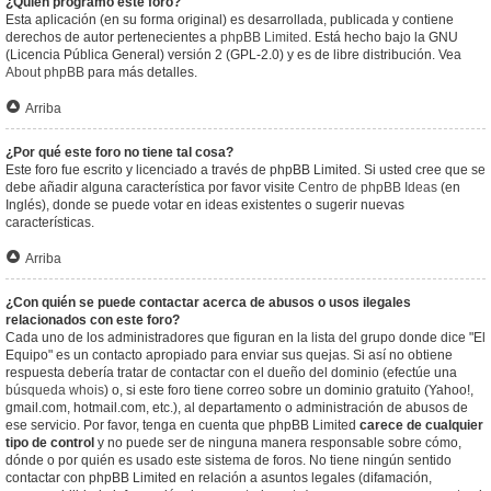
¿Quién programó este foro?
Esta aplicación (en su forma original) es desarrollada, publicada y contiene
derechos de autor pertenecientes a
phpBB Limited
. Está hecho bajo la GNU
(Licencia Pública General) versión 2 (GPL-2.0) y es de libre distribución. Vea
About phpBB
para más detalles.
Arriba
¿Por qué este foro no tiene tal cosa?
Este foro fue escrito y licenciado a través de phpBB Limited. Si usted cree que se
debe añadir alguna característica por favor visite
Centro de phpBB Ideas
(en
Inglés), donde se puede votar en ideas existentes o sugerir nuevas
características.
Arriba
¿Con quién se puede contactar acerca de abusos o usos ilegales
relacionados con este foro?
Cada uno de los administradores que figuran en la lista del grupo donde dice "El
Equipo" es un contacto apropiado para enviar sus quejas. Si así no obtiene
respuesta debería tratar de contactar con el dueño del dominio (efectúe una
búsqueda whois
) o, si este foro tiene correo sobre un dominio gratuito (Yahoo!,
gmail.com, hotmail.com, etc.), al departamento o administración de abusos de
ese servicio. Por favor, tenga en cuenta que phpBB Limited
carece de cualquier
tipo de control
y no puede ser de ninguna manera responsable sobre cómo,
dónde o por quién es usado este sistema de foros. No tiene ningún sentido
contactar con phpBB Limited en relación a asuntos legales (difamación,