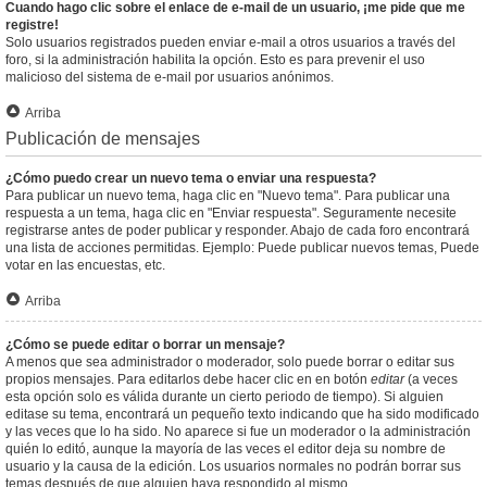
Cuando hago clic sobre el enlace de e-mail de un usuario, ¡me pide que me
registre!
Solo usuarios registrados pueden enviar e-mail a otros usuarios a través del
foro, si la administración habilita la opción. Esto es para prevenir el uso
malicioso del sistema de e-mail por usuarios anónimos.
Arriba
Publicación de mensajes
¿Cómo puedo crear un nuevo tema o enviar una respuesta?
Para publicar un nuevo tema, haga clic en "Nuevo tema". Para publicar una
respuesta a un tema, haga clic en "Enviar respuesta". Seguramente necesite
registrarse antes de poder publicar y responder. Abajo de cada foro encontrará
una lista de acciones permitidas. Ejemplo: Puede publicar nuevos temas, Puede
votar en las encuestas, etc.
Arriba
¿Cómo se puede editar o borrar un mensaje?
A menos que sea administrador o moderador, solo puede borrar o editar sus
propios mensajes. Para editarlos debe hacer clic en en botón
editar
(a veces
esta opción solo es válida durante un cierto periodo de tiempo). Si alguien
editase su tema, encontrará un pequeño texto indicando que ha sido modificado
y las veces que lo ha sido. No aparece si fue un moderador o la administración
quién lo editó, aunque la mayoría de las veces el editor deja su nombre de
usuario y la causa de la edición. Los usuarios normales no podrán borrar sus
temas después de que alguien haya respondido al mismo.