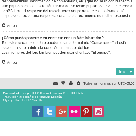
responsabilidad, deformación de comentarios, etc.) que no sean con respecto al
sitio phpbb.com o la discreción misma del software phpBB. Si envia un correo a
phpBB Limited
respecto del uso de terceras partes
de este software esté
dispuesto a recibir una respuesta cortante o directamente no recibir respuesta.
Arriba
¿Cómo puedo ponerme en contacto con un Administrador?
Todos los usuarios del foro pueden usar el formulario “Contáctenos”, si está
opción ha sido habilitada por el Administrador del foro.
Los miembros del foro también pueden usar el enlace "El equipo".
Arriba
Ir a
Todos los horarios son
UTC-05:00
Desarrollado por
phpBB
® Forum Software © phpBB Limited
Traducción al español por
phpBB España
Style proflat © 2017
Mazeltof