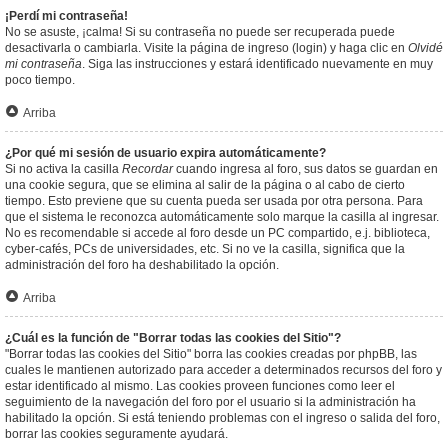
¡Perdí mi contraseña!
No se asuste, ¡calma! Si su contraseña no puede ser recuperada puede
desactivarla o cambiarla. Visite la página de ingreso (login) y haga clic en
Olvidé
mi contraseña
. Siga las instrucciones y estará identificado nuevamente en muy
poco tiempo.
Arriba
¿Por qué mi sesión de usuario expira automáticamente?
Si no activa la casilla
Recordar
cuando ingresa al foro, sus datos se guardan en
una cookie segura, que se elimina al salir de la página o al cabo de cierto
tiempo. Esto previene que su cuenta pueda ser usada por otra persona. Para
que el sistema le reconozca automáticamente solo marque la casilla al ingresar.
No es recomendable si accede al foro desde un PC compartido, e.j. biblioteca,
cyber-cafés, PCs de universidades, etc. Si no ve la casilla, significa que la
administración del foro ha deshabilitado la opción.
Arriba
¿Cuál es la función de "Borrar todas las cookies del Sitio"?
"Borrar todas las cookies del Sitio" borra las cookies creadas por phpBB, las
cuales le mantienen autorizado para acceder a determinados recursos del foro y
estar identificado al mismo. Las cookies proveen funciones como leer el
seguimiento de la navegación del foro por el usuario si la administración ha
habilitado la opción. Si está teniendo problemas con el ingreso o salida del foro,
borrar las cookies seguramente ayudará.