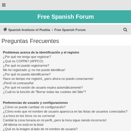
Free Spanish Forum
B
Spanish Institute of Puebla
Free Spanish Forum
u
Preguntas Frecuentes
s
c
Problemas acerca de la identificación y el registro
¿Por qué me tengo que registrar?
a
¿Qué es COPPA? (APPCO)
r
¿Por qué no puedo registrarme?
Me he registrado ¡y no me puedo identificar!
¿Por qué no puedo identificarme?
Hace un tiempo me registré, ¡pero ahora no puedo conectarme!
¡Perdí mi contraseña!
¿Por qué mi sesión de usuario expira automáticamente?
¿Cuál es la función de "Borrar todas las cookies del Sitio"?
Preferencias de usuario y configuraciones
¿Cómo se puede cambiar mi configuración?
¿Cómo evito que mi nombre de usuario aparezca en las listas de usuarios conectados?
¡La hora en los foros no es correcta!
Cambié la zona horaria en mi perfil, ¡pero la hora sigue siendo incorrecto!
¡Mi idioma no está en la lista!
¿Qué es la imagen al lado de mi nombre de usuario?