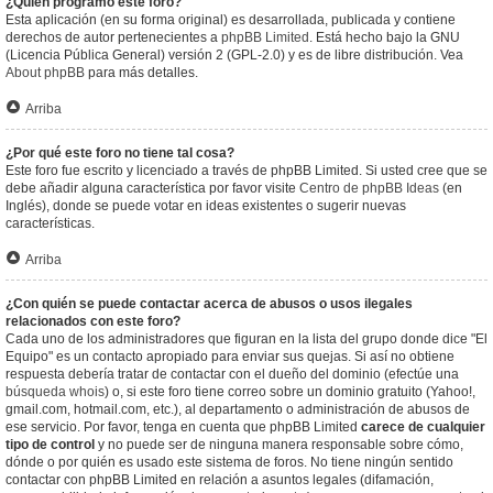
¿Quién programó este foro?
Esta aplicación (en su forma original) es desarrollada, publicada y contiene
derechos de autor pertenecientes a
phpBB Limited
. Está hecho bajo la GNU
(Licencia Pública General) versión 2 (GPL-2.0) y es de libre distribución. Vea
About phpBB
para más detalles.
Arriba
¿Por qué este foro no tiene tal cosa?
Este foro fue escrito y licenciado a través de phpBB Limited. Si usted cree que se
debe añadir alguna característica por favor visite
Centro de phpBB Ideas
(en
Inglés), donde se puede votar en ideas existentes o sugerir nuevas
características.
Arriba
¿Con quién se puede contactar acerca de abusos o usos ilegales
relacionados con este foro?
Cada uno de los administradores que figuran en la lista del grupo donde dice "El
Equipo" es un contacto apropiado para enviar sus quejas. Si así no obtiene
respuesta debería tratar de contactar con el dueño del dominio (efectúe una
búsqueda whois
) o, si este foro tiene correo sobre un dominio gratuito (Yahoo!,
gmail.com, hotmail.com, etc.), al departamento o administración de abusos de
ese servicio. Por favor, tenga en cuenta que phpBB Limited
carece de cualquier
tipo de control
y no puede ser de ninguna manera responsable sobre cómo,
dónde o por quién es usado este sistema de foros. No tiene ningún sentido
contactar con phpBB Limited en relación a asuntos legales (difamación,