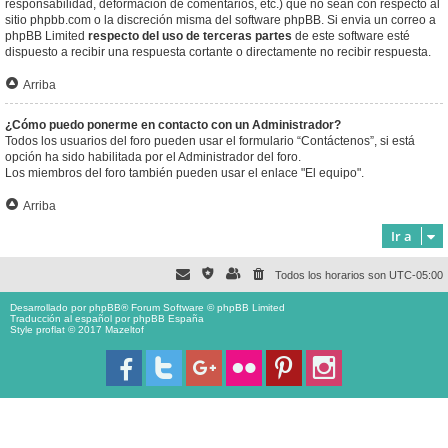
responsabilidad, deformación de comentarios, etc.) que no sean con respecto al
sitio phpbb.com o la discreción misma del software phpBB. Si envia un correo a
phpBB Limited
respecto del uso de terceras partes
de este software esté
dispuesto a recibir una respuesta cortante o directamente no recibir respuesta.
Arriba
¿Cómo puedo ponerme en contacto con un Administrador?
Todos los usuarios del foro pueden usar el formulario “Contáctenos”, si está
opción ha sido habilitada por el Administrador del foro.
Los miembros del foro también pueden usar el enlace "El equipo".
Arriba
Ir a
Todos los horarios son
UTC-05:00
Desarrollado por
phpBB
® Forum Software © phpBB Limited
Traducción al español por
phpBB España
Style proflat © 2017
Mazeltof