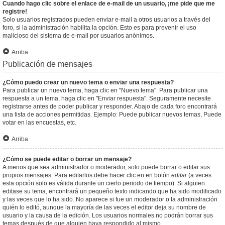
Cuando hago clic sobre el enlace de e-mail de un usuario, ¡me pide que me
registre!
Solo usuarios registrados pueden enviar e-mail a otros usuarios a través del
foro, si la administración habilita la opción. Esto es para prevenir el uso
malicioso del sistema de e-mail por usuarios anónimos.
Arriba
Publicación de mensajes
¿Cómo puedo crear un nuevo tema o enviar una respuesta?
Para publicar un nuevo tema, haga clic en "Nuevo tema". Para publicar una
respuesta a un tema, haga clic en "Enviar respuesta". Seguramente necesite
registrarse antes de poder publicar y responder. Abajo de cada foro encontrará
una lista de acciones permitidas. Ejemplo: Puede publicar nuevos temas, Puede
votar en las encuestas, etc.
Arriba
¿Cómo se puede editar o borrar un mensaje?
A menos que sea administrador o moderador, solo puede borrar o editar sus
propios mensajes. Para editarlos debe hacer clic en en botón
editar
(a veces
esta opción solo es válida durante un cierto periodo de tiempo). Si alguien
editase su tema, encontrará un pequeño texto indicando que ha sido modificado
y las veces que lo ha sido. No aparece si fue un moderador o la administración
quién lo editó, aunque la mayoría de las veces el editor deja su nombre de
usuario y la causa de la edición. Los usuarios normales no podrán borrar sus
temas después de que alguien haya respondido al mismo.