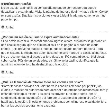
¡Perdí mi contraseña!
No se asuste, ¡calma! Si su contraseña no puede ser recuperada puede
desactivarla o cambiarla. Visite la página de ingreso (login) y haga clic en
Olvidé
mi contraseña
. Siga las instrucciones y estará identificado nuevamente en muy
poco tiempo.
Arriba
¿Por qué mi sesión de usuario expira automáticamente?
Si no activa la casilla
Recordar
cuando ingresa al foro, sus datos se guardan en
una cookie segura, que se elimina al salir de la página o al cabo de cierto
tiempo. Esto previene que su cuenta pueda ser usada por otra persona. Para
que el sistema le reconozca automáticamente solo marque la casilla al ingresar.
No es recomendable si accede al foro desde un PC compartido, e.j. biblioteca,
cyber-cafés, PCs de universidades, etc. Si no ve la casilla, significa que la
administración del foro ha deshabilitado la opción.
Arriba
¿Cuál es la función de "Borrar todas las cookies del Sitio"?
"Borrar todas las cookies del Sitio" borra las cookies creadas por phpBB, las
cuales le mantienen autorizado para acceder a determinados recursos del foro y
estar identificado al mismo. Las cookies proveen funciones como leer el
seguimiento de la navegación del foro por el usuario si la administración ha
habilitado la opción. Si está teniendo problemas con el ingreso o salida del foro,
borrar las cookies seguramente ayudará.