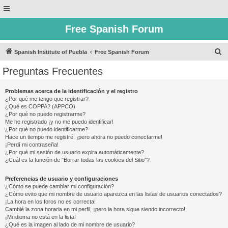
Free Spanish Forum
B
Spanish Institute of Puebla
Free Spanish Forum
u
Preguntas Frecuentes
s
c
Problemas acerca de la identificación y el registro
¿Por qué me tengo que registrar?
a
¿Qué es COPPA? (APPCO)
r
¿Por qué no puedo registrarme?
Me he registrado ¡y no me puedo identificar!
¿Por qué no puedo identificarme?
Hace un tiempo me registré, ¡pero ahora no puedo conectarme!
¡Perdí mi contraseña!
¿Por qué mi sesión de usuario expira automáticamente?
¿Cuál es la función de "Borrar todas las cookies del Sitio"?
Preferencias de usuario y configuraciones
¿Cómo se puede cambiar mi configuración?
¿Cómo evito que mi nombre de usuario aparezca en las listas de usuarios conectados?
¡La hora en los foros no es correcta!
Cambié la zona horaria en mi perfil, ¡pero la hora sigue siendo incorrecto!
¡Mi idioma no está en la lista!
¿Qué es la imagen al lado de mi nombre de usuario?