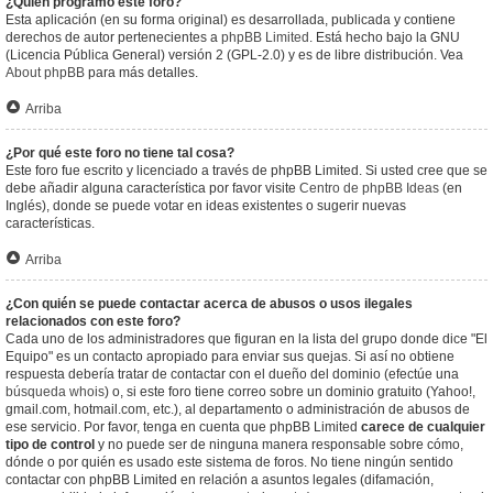
¿Quién programó este foro?
Esta aplicación (en su forma original) es desarrollada, publicada y contiene
derechos de autor pertenecientes a
phpBB Limited
. Está hecho bajo la GNU
(Licencia Pública General) versión 2 (GPL-2.0) y es de libre distribución. Vea
About phpBB
para más detalles.
Arriba
¿Por qué este foro no tiene tal cosa?
Este foro fue escrito y licenciado a través de phpBB Limited. Si usted cree que se
debe añadir alguna característica por favor visite
Centro de phpBB Ideas
(en
Inglés), donde se puede votar en ideas existentes o sugerir nuevas
características.
Arriba
¿Con quién se puede contactar acerca de abusos o usos ilegales
relacionados con este foro?
Cada uno de los administradores que figuran en la lista del grupo donde dice "El
Equipo" es un contacto apropiado para enviar sus quejas. Si así no obtiene
respuesta debería tratar de contactar con el dueño del dominio (efectúe una
búsqueda whois
) o, si este foro tiene correo sobre un dominio gratuito (Yahoo!,
gmail.com, hotmail.com, etc.), al departamento o administración de abusos de
ese servicio. Por favor, tenga en cuenta que phpBB Limited
carece de cualquier
tipo de control
y no puede ser de ninguna manera responsable sobre cómo,
dónde o por quién es usado este sistema de foros. No tiene ningún sentido
contactar con phpBB Limited en relación a asuntos legales (difamación,