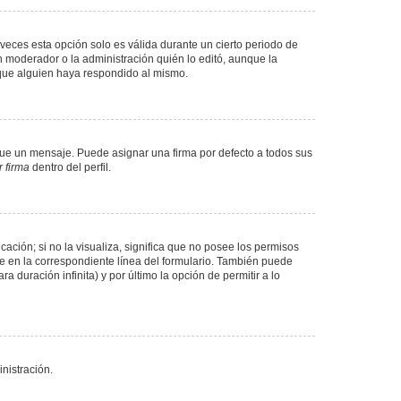
veces esta opción solo es válida durante un cierto periodo de
n moderador o la administración quién lo editó, aunque la
 que alguien haya respondido al mismo.
e un mensaje. Puede asignar una firma por defecto a todos sus
 firma
dentro del perfil.
ación; si no la visualiza, significa que no posee los permisos
e en la correspondiente línea del formulario. También puede
 duración infinita) y por último la opción de permitir a lo
nistración.