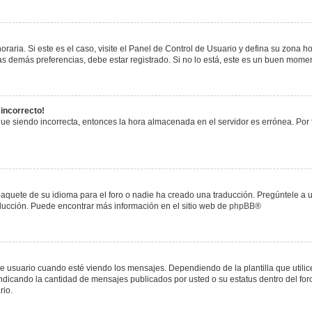
raria. Si este es el caso, visite el Panel de Control de Usuario y defina su zona h
s demás preferencias, debe estar registrado. Si no lo está, este es un buen mome
 incorrecto!
igue siendo incorrecta, entonces la hora almacenada en el servidor es errónea. Por
paquete de su idioma para el foro o nadie ha creado una traducción. Pregúntele a u
raducción. Puede encontrar más información en el sitio web de
phpBB
®
uario cuando esté viendo los mensajes. Dependiendo de la plantilla que utilice el
 indicando la cantidad de mensajes publicados por usted o su estatus dentro del 
rio.