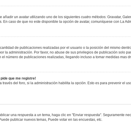
e añadir un avatar utilizando uno de los siguientes cuatro métodos: Gravatar, Gale
 En caso de que no este disponible la opción de avatar, comuníquese con La Admi
antidad de publicaciones realizadas por el usuario o la posición del mismo dentro 
 la administración. Por favor, no abuse de sus privilegios de publicación solo pa
n el número de publicaciones realizadas, llegando incluso a tomar medidas mas drá
 pide que me registre!
 través del foro, si la administración habilita la opción. Esto es para prevenir el 
blicar una respuesta a un tema, haga clic en "Enviar respuesta". Seguramente nece
 Puede publicar nuevos temas, Puede votar en las encuestas, etc.