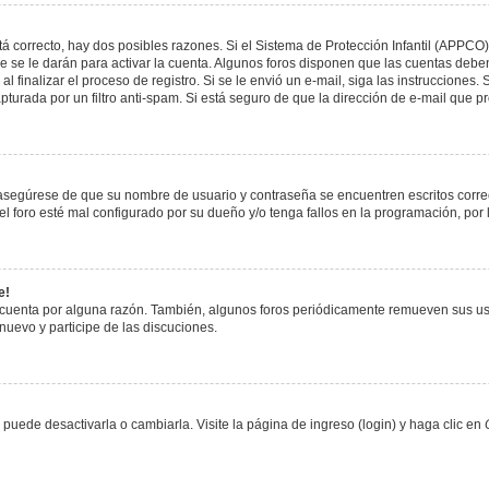
á correcto, hay dos posibles razones. Si el Sistema de Protección Infantil (APPCO)
 se le darán para activar la cuenta. Algunos foros disponen que las cuentas deben
al finalizar el proceso de registro. Si se le envió un e-mail, siga las instrucciones
apturada por un filtro anti-spam. Si está seguro de que la dirección de e-mail que 
, asegúrese de que su nombre de usuario y contraseña se encuentren escritos corr
 foro esté mal configurado por su dueño y/o tenga fallos en la programación, por 
e!
 cuenta por alguna razón. También, algunos foros periódicamente remueven sus us
 nuevo y participe de las discuciones.
uede desactivarla o cambiarla. Visite la página de ingreso (login) y haga clic en