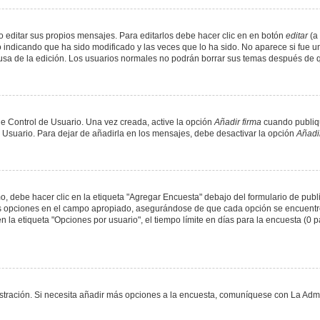
 editar sus propios mensajes. Para editarlos debe hacer clic en en botón
editar
(a 
 indicando que ha sido modificado y las veces que lo ha sido. No aparece si fue u
causa de la edición. Los usuarios normales no podrán borrar sus temas después de
e Control de Usuario. Una vez creada, active la opción
Añadir firma
cuando publiqu
e Usuario. Para dejar de añadirla en los mensajes, debe desactivar la opción
Añadir
 debe hacer clic en la etiqueta "Agregar Encuesta" debajo del formulario de public
dos opciones en el campo apropiado, asegurándose de que cada opción se encuentr
a etiqueta "Opciones por usuario", el tiempo límite en días para la encuesta (0 para
nistración. Si necesita añadir más opciones a la encuesta, comuníquese con La Admi