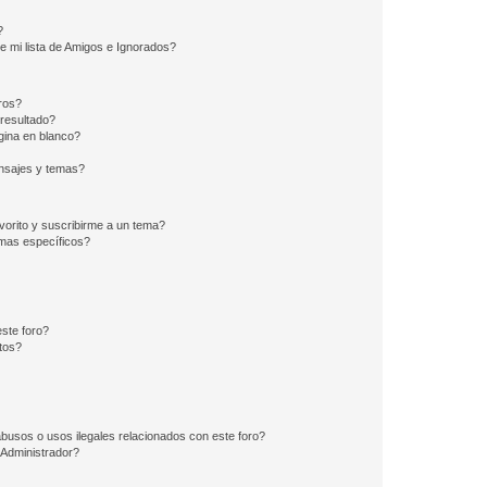
?
e mi lista de Amigos e Ignorados?
ros?
resultado?
ina en blanco?
nsajes y temas?
vorito y suscribirme a un tema?
emas específicos?
ste foro?
tos?
busos o usos ilegales relacionados con este foro?
Administrador?