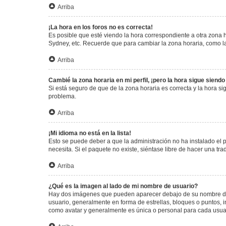
Arriba
¡La hora en los foros no es correcta!
Es posible que esté viendo la hora correspondiente a otra zona ho
Sydney, etc. Recuerde que para cambiar la zona horaria, como la
Arriba
Cambié la zona horaria en mi perfil, ¡pero la hora sigue siendo
Si está seguro de que de la zona horaria es correcta y la hora s
problema.
Arriba
¡Mi idioma no está en la lista!
Esto se puede deber a que la administración no ha instalado el 
necesita. Si el paquete no existe, siéntase libre de hacer una t
Arriba
¿Qué es la imagen al lado de mi nombre de usuario?
Hay dos imágenes que pueden aparecer debajo de su nombre de us
usuario, generalmente en forma de estrellas, bloques o puntos,
como avatar y generalmente es única o personal para cada usua