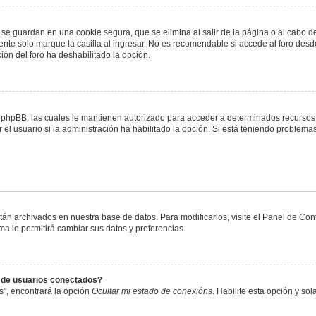
 se guardan en una cookie segura, que se elimina al salir de la página o al cabo 
te solo marque la casilla al ingresar. No es recomendable si accede al foro desde
ación del foro ha deshabilitado la opción.
or phpBB, las cuales le mantienen autorizado para acceder a determinados recursos 
el usuario si la administración ha habilitado la opción. Si está teniendo problemas
stán archivados en nuestra base de datos. Para modificarlos, visite el Panel de Co
ema le permitirá cambiar sus datos y preferencias.
s de usuarios conectados?
s", encontrará la opción
Ocultar mi estado de conexións
. Habilite esta opción y s