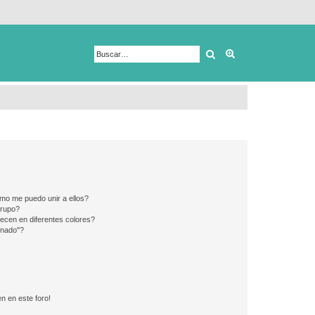
Buscar
Búsqueda avanza
mo me puedo unir a ellos?
Grupo?
ecen en diferentes colores?
inado"?
n en este foro!